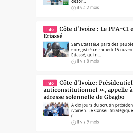
désor...
il y a 2 mois
Côte d'Ivoire : Le PPA-CI e
Info
Etiassé
Sam EtiasséLe parti des peuples 
enregistré ce samedi 15 novem
Etiassé, qui n...
il y a 8 mois
Côte d'Ivoire: Présidenti
Info
anticonstitutionnel », appelle à
adresse solennelle de Gbagbo
À dix jours du scrutin présiden
ivoirien. Le Conseil Stratégique
(...
il y a 9 mois