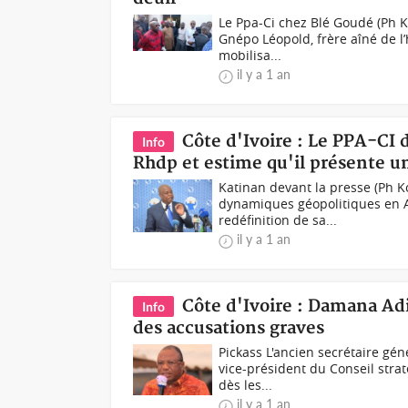
Le Ppa-Ci chez Blé Goudé (Ph Ko
Gnépo Léopold, frère aîné de l
mobilisa...
il y a 1 an
Côte d'Ivoire : Le PPA-CI d
Info
Rhdp et estime qu'il présente un
Katinan devant la presse (Ph K
dynamiques géopolitiques en Af
redéfinition de sa...
il y a 1 an
Côte d'Ivoire : Damana Adi
Info
des accusations graves
Pickass L'ancien secrétaire gé
vice-président du Conseil stra
dès les...
il y a 1 an