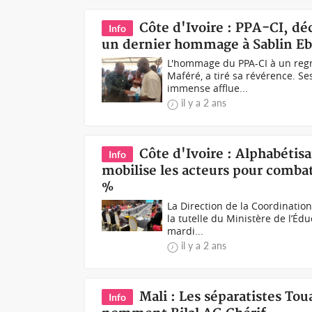
Côte d'Ivoire : PPA-CI, d
Info
un dernier hommage à Sablin Eb
L'hommage du PPA-CI à un regr
Maféré, a tiré sa révérence. S
immense afflue...
il y a 2 ans
Côte d'Ivoire : Alphabétis
Info
mobilise les acteurs pour comba
%
La Direction de la Coordinatio
la tutelle du Ministère de l’Éd
mardi...
il y a 2 ans
Mali : Les séparatistes To
Info