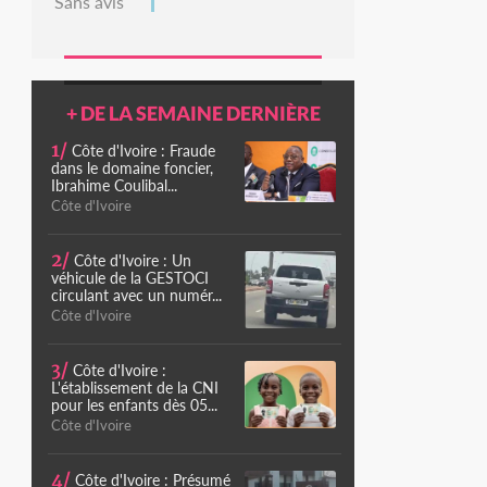
Sans avis
+ DE LA SEMAINE DERNIÈRE
1/
Côte d'Ivoire : Fraude
dans le domaine foncier,
Ibrahime Coulibal...
Côte d'Ivoire
2/
Côte d'Ivoire : Un
véhicule de la GESTOCI
circulant avec un numér...
Côte d'Ivoire
3/
Côte d'Ivoire :
L'établissement de la CNI
pour les enfants dès 05...
Côte d'Ivoire
4/
Côte d'Ivoire : Présumé