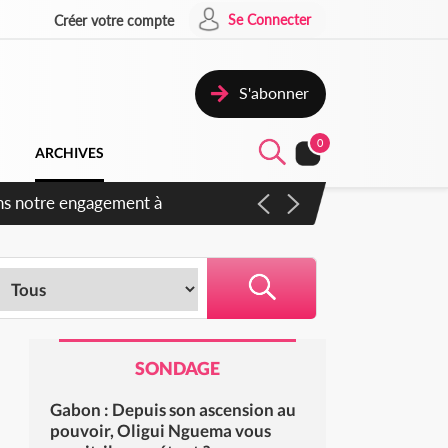
Se Connecter
Créer votre compte
S'abonner
0
ARCHIVES
s des amendements, un exclu
SONDAGE
Gabon : Depuis son ascension au
pouvoir, Oligui Nguema vous