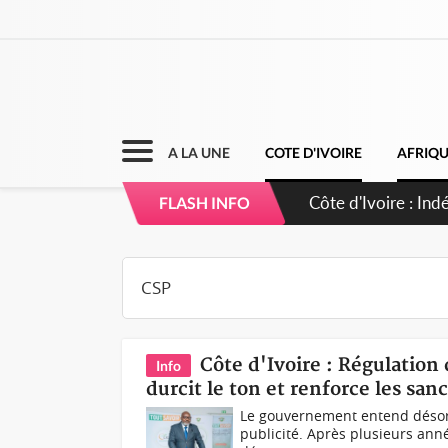
A LA UNE
COTE D'IVOIRE
AFRIQ
Sierra Leone : Un
FLASH INFO
d'avance
Côte d'Ivoire : Régulation
Info
durcit le ton et renforce les sa
Le gouvernement entend désorm
publicité. Après plusieurs anné