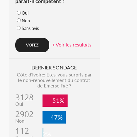
parait-il compétent ?
Oui
Non
Sans avis
+ Voir les resultats
DERNIER SONDAGE
Côte d'Ivoire: Etes-vous surpris par
le non-renouvellement du contrat
de Emerse Faé ?
3128
51%
Oui
2902
47%
Non
112
2%