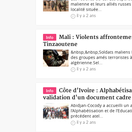
malienne et leurs alliés russe
localité située...
il y a 2 ans
Mali : Violents affronteme
Info
Tinzaoutene
&nbsp;&nbsp;Soldats maliens D
des groupes amés terroristes à
algérienne.Sel...
il y a 2 ans
Côte d'Ivoire : Alphabétis
Info
validation d'un document cadre 
Abidjan-Cocody a accueilli un a
l’Alphabétisation et de l’Educa
précédent atel...
il y a 2 ans