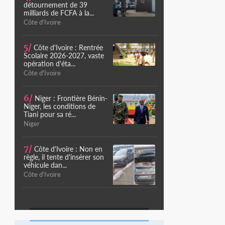
détournement de 39
milliards de FCFA à la...
Côte d'Ivoire
5/
Côte d'Ivoire : Rentrée
Scolaire 2026-2027, vaste
opération d'éta...
Côte d'Ivoire
6/
Niger : Frontière Bénin-
Niger, les conditions de
Tiani pour sa ré...
Niger
7/
Côte d'Ivoire : Non en
règle, il tente d'insérer son
véhicule dan...
Côte d'Ivoire