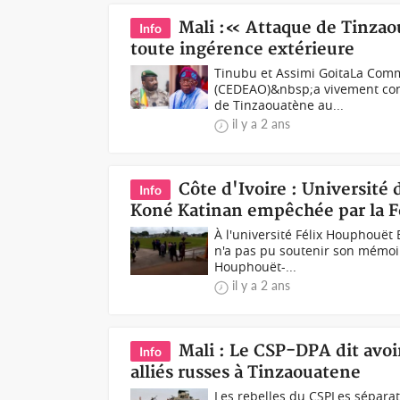
Mali :« Attaque de Tinz
Info
toute ingérence extérieure
Tinubu et Assimi GoitaLa Comm
(CEDEAO)&nbsp;a vivement conda
de Tinzaouatène au...
il y a 2 ans
Côte d'Ivoire : Université
Info
Koné Katinan empêchée par la F
À l'université Félix Houphouët
n'a pas pu soutenir son mémoire
Houphouët-...
il y a 2 ans
Mali : Le CSP-DPA dit avoir
Info
alliés russes à Tinzaouatene
Les rebelles du CSPLes séparat