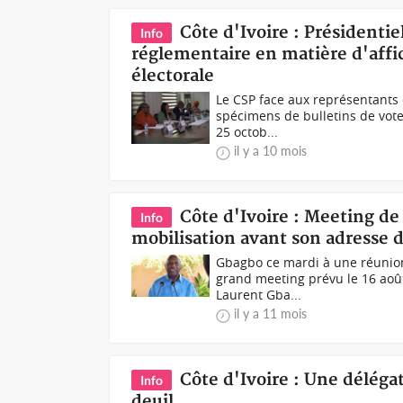
Côte d'Ivoire : Présidentiel
Info
réglementaire en matière d'affic
électorale
Le CSP face aux représentants 
spécimens de bulletins de vote
25 octob...
il y a 10 mois
Côte d'Ivoire : Meeting d
Info
mobilisation avant son adresse d
Gbagbo ce mardi à une réunion
grand meeting prévu le 16 août
Laurent Gba...
il y a 11 mois
Côte d'Ivoire : Une délég
Info
deuil