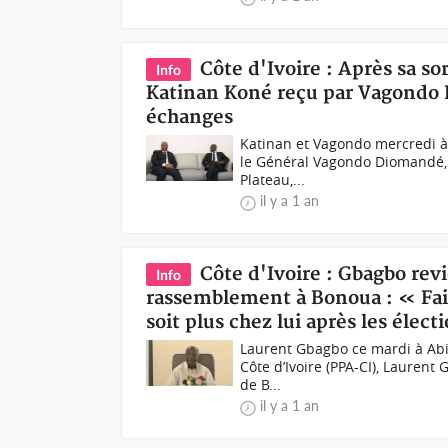
Côte d'Ivoire : Après sa s
Info
Katinan Koné reçu par Vagondo 
échanges
Katinan et Vagondo mercredi à 
le Général Vagondo Diomandé, 
Plateau,...
il y a 1 an
Côte d'Ivoire : Gbagbo revi
Info
rassemblement à Bonoua : « Fair
soit plus chez lui après les élec
Laurent Gbagbo ce mardi à Abi
Côte d’Ivoire (PPA-CI), Laurent 
de B...
il y a 1 an