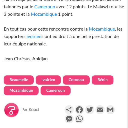
talonnés par le
Cameroun
avec 12 points. Le Malawi totalise
3 points et la
Mozambique
1 point.
En tout cas pour cette rencontre contre la
Mozambique
, les
supporters
ivoirien
s ont eu droit à une belle prestation de
leur équipe nationale.
Jean Chrésus, Abidjan
Beaumelle
ivoirien
Cotonou
Bénin
Mozambique
Cameroun
Partager
Facebook
Twitter
Email
Gmail
Par
Koaci
Messenger
WhatsApp