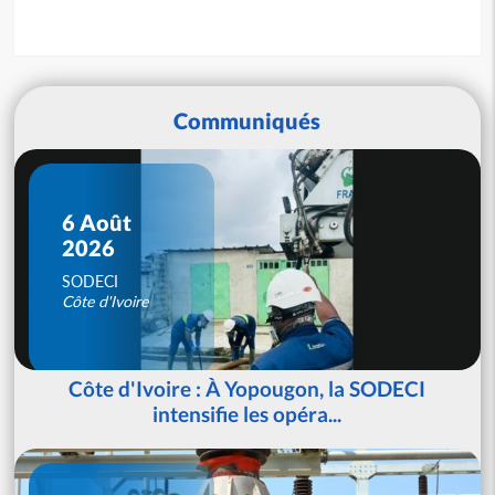
Communiqués
6 Août
2026
SODECI
Côte d'Ivoire
Côte d'Ivoire : À Yopougon, la SODECI
intensifie les opéra...