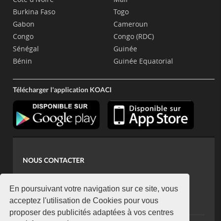
Burkina Faso
Togo
Gabon
Cameroun
Congo
Congo (RDC)
Sénégal
Guinée
Bénin
Guinée Equatorial
Télécharger l'application KOACI
NOUS CONTACTER
contact@koaci.com
koaci@yahoo.fr
En poursuivant votre navigation sur ce site, vous
+225 07 08 85 52 93
acceptez l'utilisation de Cookies pour vous
proposer des publicités adaptées à vos centres