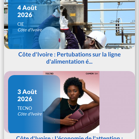
4 Août
2026
CIE
Côte d'Ivoire
Côte d'Ivoire : Pertubations sur la ligne
d'alimentation é...
3 Août
2026
TECNO
Côte d'Ivoire
Côte d'Ivoire : L'économie de l'attention :