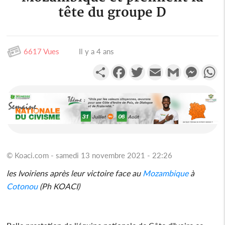
tête du groupe D
6617 Vues
Il y a 4 ans
Partager
Facebook
Twitter
Email
Gmail
Messen
W
© Koaci.com - samedi 13 novembre 2021 - 22:26
les Ivoiriens après leur victoire face au
Mozambique
à
Cotonou
(Ph KOACI)