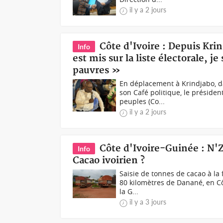
il y a 2 jours
Côte d'Ivoire : Depuis Kr
Info
est mis sur la liste électorale, je
pauvres »
En déplacement à Krindjabo, da
son Café politique, le présiden
peuples (Co...
il y a 2 jours
Côte d'Ivoire-Guinée : N'
Info
Cacao ivoirien ?
Saisie de tonnes de cacao à la
80 kilomètres de Danané, en Côt
la G...
il y a 3 jours