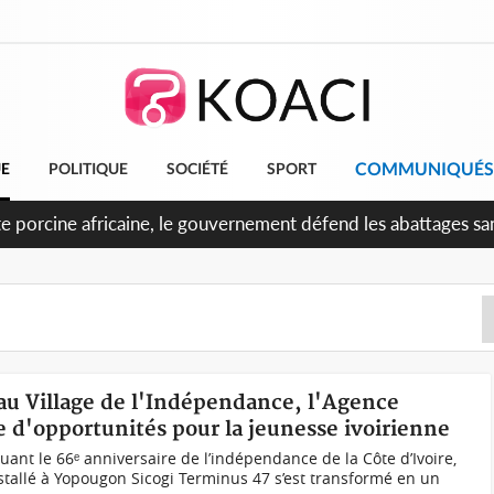
COMMUNIQUÉS
UE
POLITIQUE
SOCIÉTÉ
SPORT
DCI, l'ancienneté de Thiam au Bureau Politique contestée, la r
au Village de l'Indépendance, l'Agence
 d'opportunités pour la jeunesse ivoirienne
quant le 66ᵉ anniversaire de l’indépendance de la Côte d’Ivoire,
nstallé à Yopougon Sicogi Terminus 47 s’est transformé en un