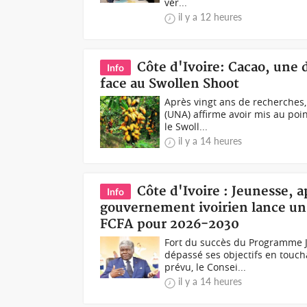
vér...
il y a 12 heures
Côte d'Ivoire: Cacao, une
Info
face au Swollen Shoot
Après vingt ans de recherches,
(UNA) affirme avoir mis au poi
le Swoll...
il y a 14 heures
Côte d'Ivoire : Jeunesse, a
Info
gouvernement ivoirien lance un
FCFA pour 2026-2030
Fort du succès du Programme 
dépassé ses objectifs en toucha
prévu, le Consei...
il y a 14 heures