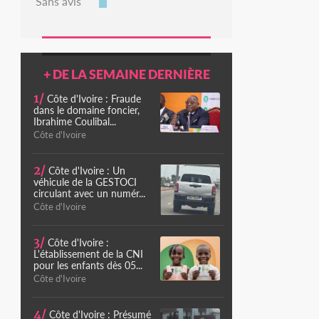
Sans avis
+ DE LA SEMAINE DERNIÈRE
1/
Côte d'Ivoire : Fraude
dans le domaine foncier,
Ibrahime Coulibal...
Côte d'Ivoire
2/
Côte d'Ivoire : Un
véhicule de la GESTOCI
circulant avec un numér...
Côte d'Ivoire
3/
Côte d'Ivoire :
L'établissement de la CNI
pour les enfants dès 05...
Côte d'Ivoire
4/
Côte d'Ivoire : Présumé