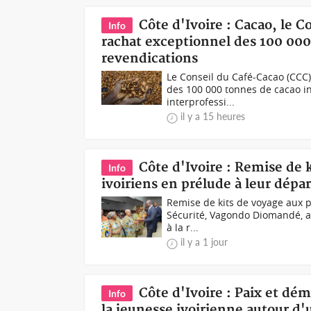
Côte d'Ivoire : Cacao, le 
Info
rachat exceptionnel des 100 000 
revendications
Le Conseil du Café-Cacao (CCC
des 100 000 tonnes de cacao in
interprofessi...
il y a 15 heures
Côte d'Ivoire : Remise de 
Info
ivoiriens en prélude à leur dépar
Remise de kits de voyage aux pè
Sécurité, Vagondo Diomandé, a p
à la r...
il y a 1 jour
Côte d'Ivoire : Paix et dé
Info
la jeunesse ivoirienne autour d'