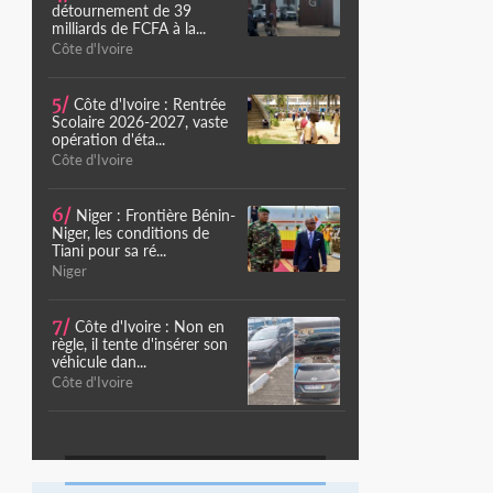
détournement de 39
milliards de FCFA à la...
Côte d'Ivoire
5/
Côte d'Ivoire : Rentrée
Scolaire 2026-2027, vaste
opération d'éta...
Côte d'Ivoire
6/
Niger : Frontière Bénin-
Niger, les conditions de
Tiani pour sa ré...
Niger
7/
Côte d'Ivoire : Non en
règle, il tente d'insérer son
véhicule dan...
Côte d'Ivoire