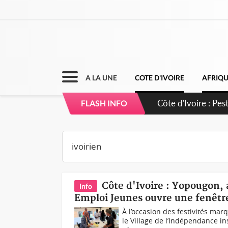
A LA UNE
COTE D'IVOIRE
AFRIQ
Côte d'Ivoire : P
FLASH INFO
Côte d'Ivoire : Yopougon, 
Info
Emploi Jeunes ouvre une fenêtre
À l’occasion des festivités mar
le Village de l’Indépendance i