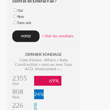
contrat de Emerse Faé ?
Oui
Non
Sans avis
+ Voir les resultats
DERNIER SONDAGE
Côte d'Ivoire : Affaire « Italia
Construction » sans ou avec faux
ACD, financement «...
2355
69%
Oui
808
24%
Non
226
7%