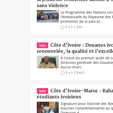
sans violence
Le Programme des Nations unie
l'Ambassade du Royaume des Pay
promotion de la paix et...
il y a 1 jour
Côte d'Ivoire : Douanes ivo
Info
renouvelée, la qualité et l'exce
À l'issue du premier audit de 
Direction générale des Douanes
Aucun écart...
il y a 2 jours
Côte d'Ivoire-Maroc : Rab
Info
étudiants ivoiriens
Signature pour l’octroie des B
bourses complémentaires au quo
Direction d...