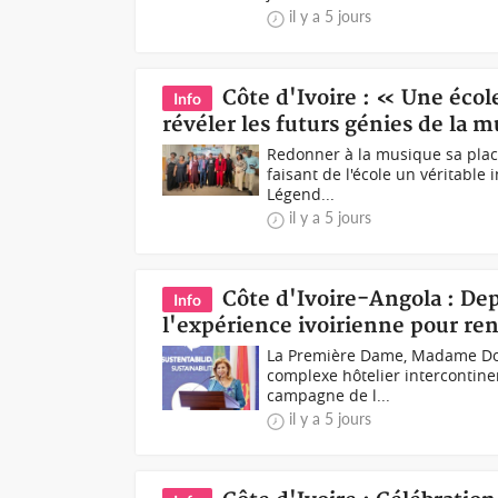
il y a 5 jours
Côte d'Ivoire : « Une écol
Info
révéler les futurs génies de la 
Redonner à la musique sa place
faisant de l'école un véritable
Légend...
il y a 5 jours
Côte d'Ivoire-Angola : De
Info
l'expérience ivoirienne pour ren
La Première Dame, Madame Domin
complexe hôtelier intercontine
campagne de l...
il y a 5 jours