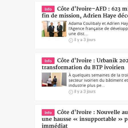
Côte d'Ivoire–AFD : 623 mi
Info
fin de mission, Adrien Haye déco
Adama Coulibaly et Adrien Hay
l'Agence française de développ
une dist...
il y a 3 jours
Côte d'Ivoire : Urbanik 20
Info
transformation du BTP ivoirien
À quelques semaines de la tro
secteur ivoirien du bâtiment e
industrie plus pe...
il y a 3 jours
Côte d'Ivoire : Nouvelle 
Info
une hausse « insupportable » pou
immédiat