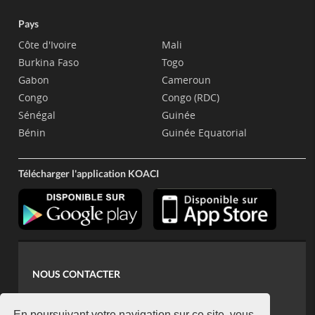
Pays
Côte d'Ivoire
Mali
Burkina Faso
Togo
Gabon
Cameroun
Congo
Congo (RDC)
Sénégal
Guinée
Bénin
Guinée Equatorial
Télécharger l'application KOACI
NOUS CONTACTER
contact@koaci.com
En poursuivant votre navigation sur ce site, vous