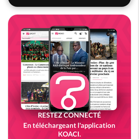
RESTEZ CONNECTÉ
En téléchargeant l'application
KOACI.