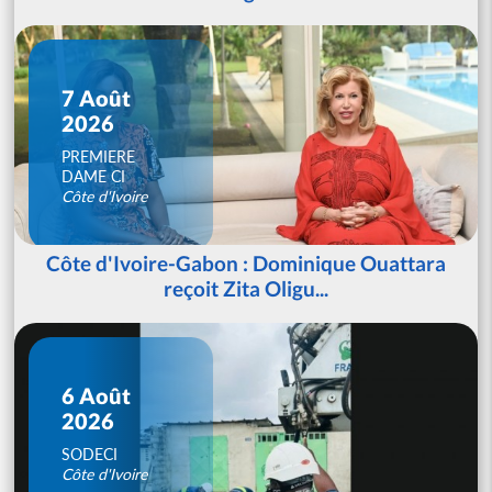
7 Août
2026
PREMIERE
DAME CI
Côte d'Ivoire
Côte d'Ivoire-Gabon : Dominique Ouattara
reçoit Zita Oligu...
6 Août
2026
SODECI
Côte d'Ivoire