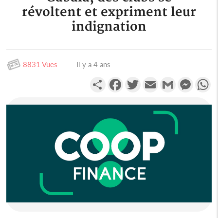
révoltent et expriment leur
indignation
8831 Vues
Il y a 4 ans
Partager
Facebook
Twitter
Email
Gmail
Messen
W