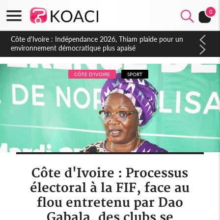
0
Côte d'Ivoire : Concours INFAS 2026, les convocations
seront disponibles à compter du samedi
CÔTE D'IVOIRE
SPORT
Côte d'Ivoire : Processus
électoral à la FIF, face au
flou entretenu par Dao
Gabala, des clubs se