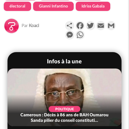
électoral
Gianni Infantino
Idriss Gabala
Partager
Facebook
Twitter
Email
Gmail
Par
Koaci
Messenger
WhatsApp
Infos à la une
POLITIQUE
Cameroun : Décès à 86 ans de BAH Oumarou
Sanda pilier du conseil constituti...