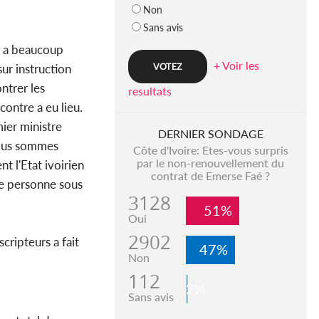
Non
Sans avis
 a beaucoup
+ Voir les
ur instruction
ntrer les
resultats
contre a eu lieu.
ier ministre
DERNIER SONDAGE
nous sommes
Côte d'Ivoire: Etes-vous surpris
par le non-renouvellement du
t l'Etat ivoirien
contrat de Emerse Faé ?
ne personne sous
3128
51%
Oui
2902
cripteurs a fait
47%
Non
112
2%
Sans avis