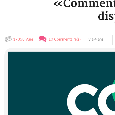
«Comment p
di
17358 Vues
10 Commentaire(s)
Il y a 4 ans