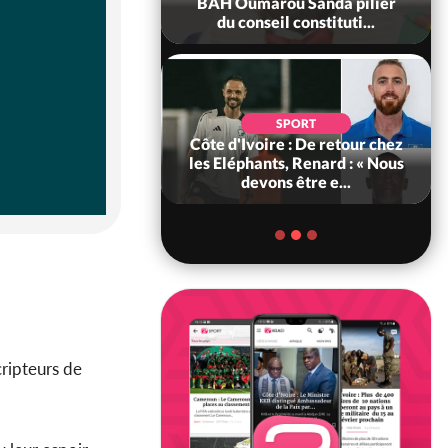
ègue et cache 38
BAH Oumarou Sanda pilier
s dans une fo...
du conseil constituti...
POLITIQUE
d'Ivoire : 66e
SPORT
versaire de
Côte d'Ivoire : De retour chez
ance, les Forces de
les Eléphants, Renard : « Nous
fense e...
devons être e...
ripteurs de