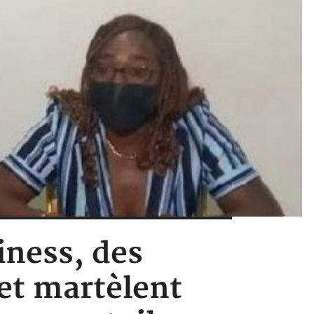
iness, des
 et martèlent