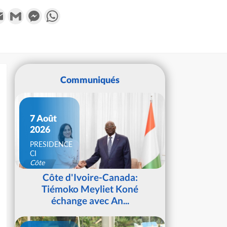
k
tter
Email
Gmail
Messenger
WhatsApp
Communiqués
7 Août
2026
PRESIDENCE
CI
Côte
d'Ivoire
Côte d'Ivoire-Canada:
Tiémoko Meyliet Koné
échange avec An...