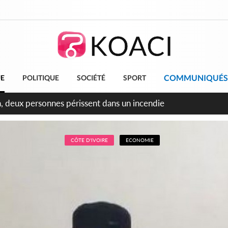
COMMUNIQUÉS
UE
POLITIQUE
SOCIÉTÉ
SPORT
leu, la célébration de la fête nationale transformée en vaste 
ngereux
CÔTE D'IVOIRE
ECONOMIE