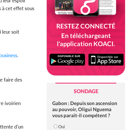
 leur espoir
 à cet effet sous
RESTEZ CONNECTÉ
 leur soit
En téléchargeant
l'application KOACI.
business
.
e faire des
SONDAGE
Gabon : Depuis son ascension
re ivoirien
au pouvoir, Oligui Nguema
vous parait-il compétent ?
ttente d'un
Oui