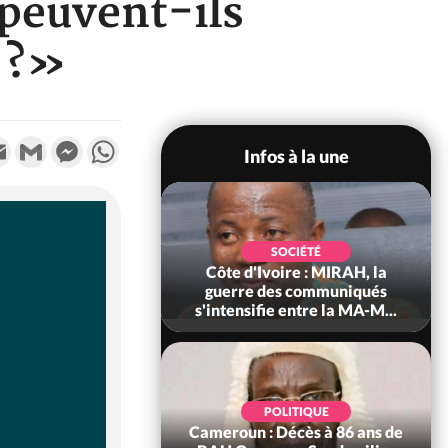
peuvent-ils
 ?»
k
tter
Email
Gmail
Messenger
WhatsApp
Infos à la une
SOCIÉTÉ
SOCIÉTÉ
voire : Man, deux
Côte d'Ivoire : MIRAH, la
périssent dans un
guerre des communiqués
incendie
s'intensifie entre la MA-M...
SOCIÉTÉ
POLITIQUE
ire : Daloa, il tue
Cameroun : Décès à 86 ans de