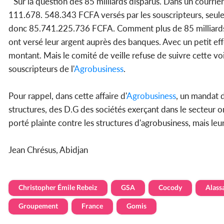
" Sur la question des 85 milliards disparus. Dans un courrie
111.678. 548.343 FCFA versés par les souscripteurs, seul
donc 85.741.225.736 FCFA. Comment plus de 85 milliards F
ont versé leur argent auprès des banques. Avec un petit effo
montant. Mais le comité de veille refuse de suivre cette vo
souscripteurs de l'
Agrobusiness
.
Pour rappel, dans cette affaire d'
Agrobusiness
, un mandat d
structures, des D.G des sociétés exerçant dans le secteur ont
porté plainte contre les structures d'agrobusiness, mais leu
Jean Chrésus, Abidjan
Christopher Émile Rebeiz
GSA
Cocody
Alass
Groupement
France
Gomis