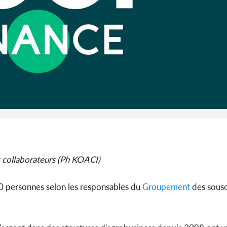
son coll
million
Côte 
anni
l'Indépend
Dé
 collaborateurs (Ph KOACI)
00 personnes selon les responsables du
Groupement
des sousc