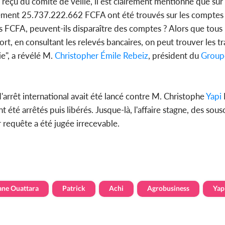
r reçu du comité de veille, il est clairement mentionné que sur
ement 25.737.222.662 FCFA ont été trouvés sur les comptes 
CFA, peuvent-ils disparaître des comptes ? Alors que tous l
rt, en consultant les relevés bancaires, on peut trouver les t
ie", a révélé M.
Christopher Émile Rebeiz
, président du
Group
'arrêt international avait été lancé contre M. Christophe
Yapi
 été arrêtés puis libérés. Jusque-là, l'affaire stagne, des sous
r requête a été jugée irrecevable.
ane Ouattara
Patrick
Achi
Agrobusiness
Yap