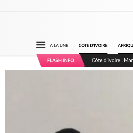
A LA UNE
COTE D'IVOIRE
AFRIQ
Côte d'Ivoire : Séi
FLASH INFO
dépigmentants da