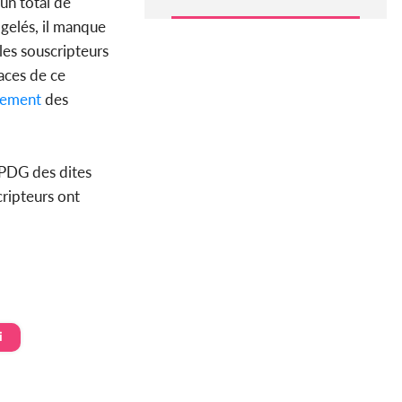
 un total de
gelés, il manque
es souscripteurs
races de ce
ement
des
PDG des dites
cripteurs ont
i