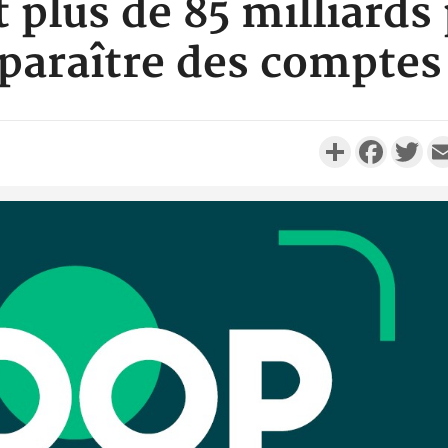
lus de 85 milliards 
sparaître des comptes
Partager
Faceboo
Twi
Côte d'I
personnes 
Côte d'Ivo