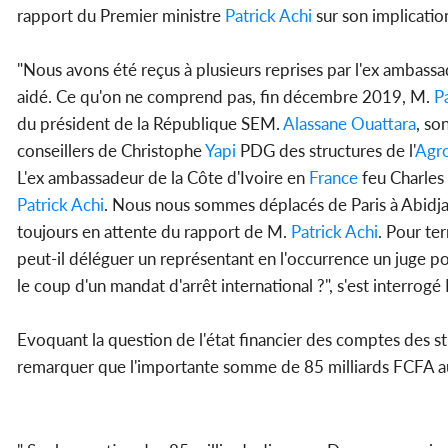
rapport du Premier ministre
Patrick
Achi
sur son implication
"Nous avons été reçus à plusieurs reprises par l'ex ambassa
aidé. Ce qu'on ne comprend pas, fin décembre 2019, M.
P
du président de la République SEM.
Alassane Ouattara
, so
conseillers de Christophe
Yapi
PDG des structures de l'
Agro
L'ex ambassadeur de la Côte d'Ivoire en
France
feu Charles
Patrick
Achi
. Nous nous sommes déplacés de Paris à Abidja
toujours en attente du rapport de M.
Patrick
Achi
. Pour te
peut-il déléguer un représentant en l'occurrence un juge p
le coup d'un mandat d'arrêt international ?", s'est interrogé
Evoquant la question de l'état financier des comptes des s
remarquer que l'importante somme de 85 milliards FCFA au