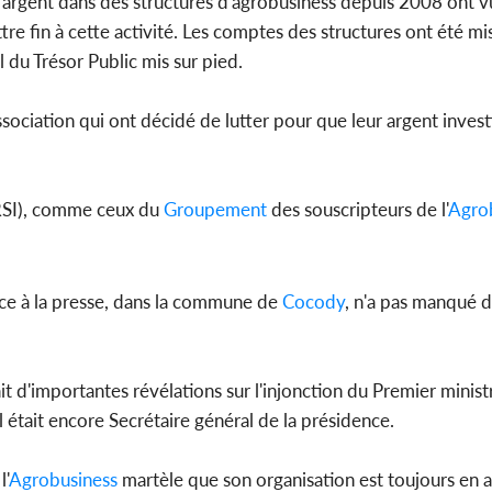
argent dans des structures d'agrobusiness depuis 2008 ont vu
ttre fin à cette activité. Les comptes des structures ont été mis
l du Trésor Public mis sur pied.
sociation qui ont décidé de lutter pour que leur argent investi
(RSI), comme ceux du
Groupement
des souscripteurs de l'
Agro
ace à la presse, dans la commune de
Cocody
, n'a pas manqué d
it d'importantes révélations sur l'injonction du Premier minist
l était encore Secrétaire général de la présidence.
l'
Agrobusiness
martèle que son organisation est toujours en a