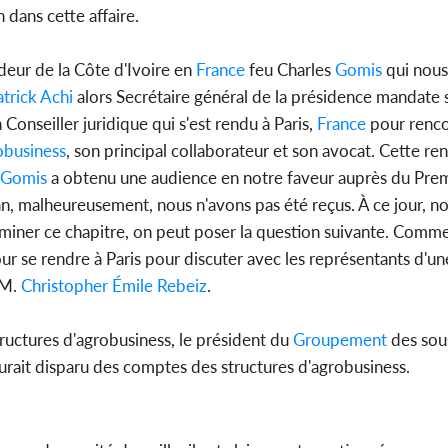
 dans cette affaire.
deur de la Côte d'Ivoire en
France
feu Charles
Gomis
qui nous
atrick
Achi
alors Secrétaire général de la présidence mandate s
n Conseiller juridique qui s'est rendu à Paris,
France
pour renco
business
, son principal collaborateur et son avocat. Cette ren
Gomis
a obtenu une audience en notre faveur auprès du Prem
n, malheureusement, nous n'avons pas été reçus. À ce jour, 
rminer ce chapitre, on peut poser la question suivante. Commen
our se rendre à Paris pour discuter avec les représentants d'u
 M.
Christopher Émile Rebeiz
.
tructures d'agrobusiness, le président du
Groupement
des sous
rait disparu des comptes des structures d'agrobusiness.