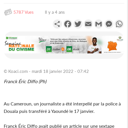
5787 Vues
Il y a 4 ans
Partager
Facebook
Twitter
Email
Gmail
Messen
W
© Koaci.com - mardi 18 janvier 2022 - 07:42
Franck Éric Diffo (Ph)
Au Cameroun, un journaliste a été interpellé par la police à
Douala puis transféré à Yaoundé le 17 janvier.
Franck Éric Diffo avait publié un article sur une sextape