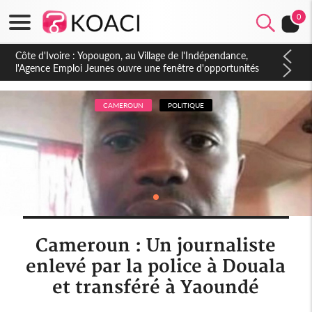
0
Côte d'Ivoire : CHU de Treichville, après la fronde, les agents
contractuels obtiennent un accord avec la direction sur les
arriérés du SMIG 2023
CAMEROUN
POLITIQUE
Cameroun : Un journaliste
enlevé par la police à Douala
et transféré à Yaoundé