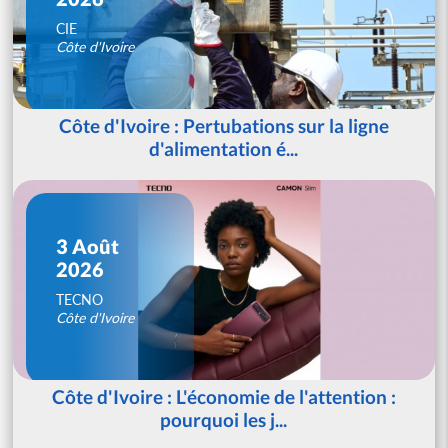
CIE
Côte d'Ivoire
Côte d'Ivoire : Pertubations sur la ligne
d'alimentation é...
3 Août
2026
TECNO
Côte d'Ivoire
Côte d'Ivoire : L'économie de l'attention :
pourquoi les j...