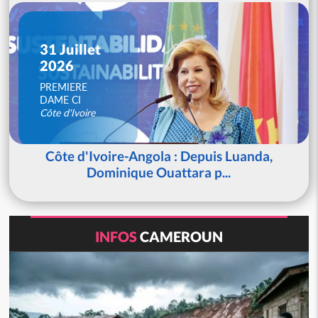
31 Juillet
2026
PREMIERE
DAME CI
Côte d'Ivoire
Côte d'Ivoire-Angola : Depuis Luanda,
Dominique Ouattara p...
INFOS
CAMEROUN