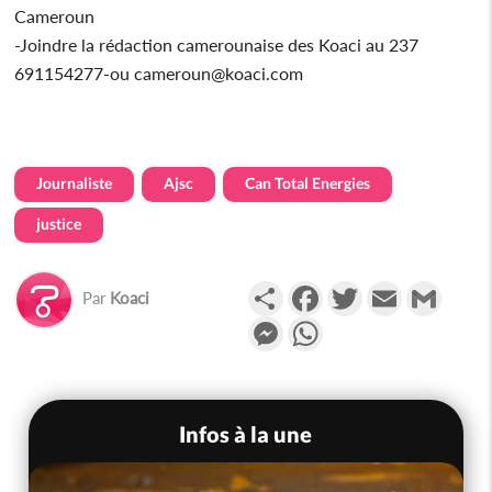
Cameroun
-Joindre la rédaction camerounaise des Koaci au 237
691154277-ou cameroun@koaci.com
Journaliste
Ajsc
Can Total Energies
justice
Partager
Facebook
Twitter
Email
Gmail
Par
Koaci
Messenger
WhatsApp
Infos à la une