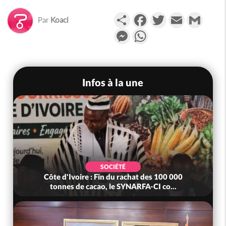
Partager
Facebook
Twitter
Email
Gmail
Par
Koaci
Messenger
WhatsApp
Infos à la une
SOCIÉTÉ
Côte d'Ivoire : Fin du rachat des 100 000
tonnes de cacao, le SYNARFA-CI co...