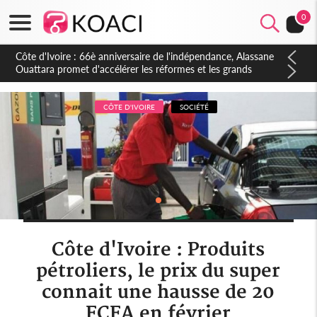
0
Côte d'Ivoire : À Abidjan, Amadou Oury Bah admire le modèle
ivoirien et veut s'en inspirer pour accélérer le développement
de la Guinée
CÔTE D'IVOIRE
SOCIÉTÉ
Côte d'Ivoire : Produits
pétroliers, le prix du super
connait une hausse de 20
FCFA en février