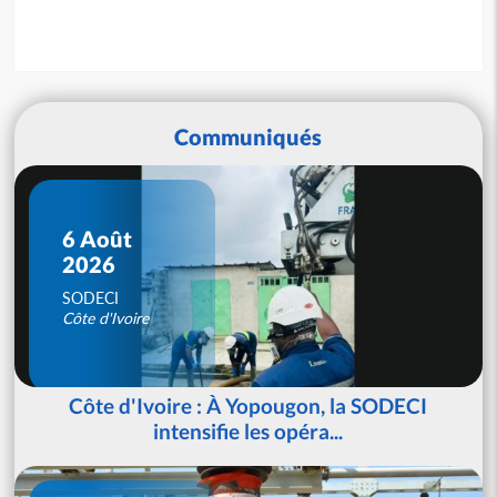
Communiqués
6 Août
2026
SODECI
Côte d'Ivoire
Côte d'Ivoire : À Yopougon, la SODECI
intensifie les opéra...