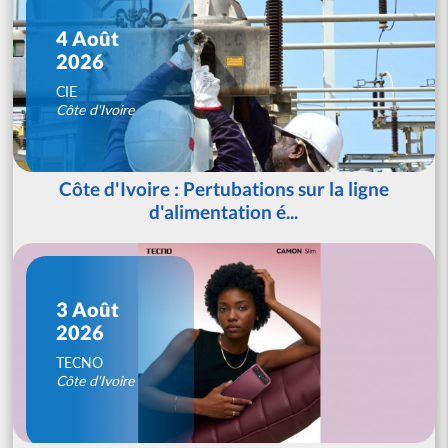
4 Août
2026
CIE
Côte d'Ivoire
Côte d'Ivoire : Pertubations sur la ligne
d'alimentation é...
3 Août
2026
TECNO
Côte d'Ivoire