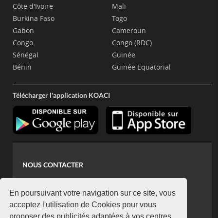
Côte d'Ivoire
Mali
Burkina Faso
Togo
Gabon
Cameroun
Congo
Congo (RDC)
Sénégal
Guinée
Bénin
Guinée Equatorial
Télécharger l'application KOACI
NOUS CONTACTER
contact@koaci.com
koaci@yahoo.fr
En poursuivant votre navigation sur ce site, vous
+225 07 08 85 52 93
acceptez l'utilisation de Cookies pour vous
proposer des publicités adaptées à vos centres