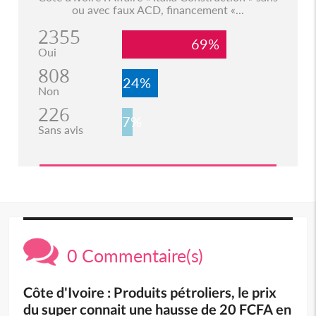
ou avec faux ACD, financement «...
2355
69%
Oui
808
24%
Non
226
7%
Sans avis
0 Commentaire(s)
Côte d'Ivoire : Produits pétroliers, le prix
du super connait une hausse de 20 FCFA en