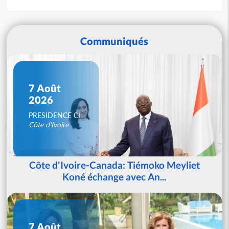
Communiqués
7 Août
2026
PRESIDENCE CI
Côte d'Ivoire
Côte d'Ivoire-Canada: Tiémoko Meyliet
Koné échange avec An...
7 Août