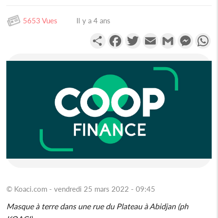
5653 Vues
Il y a 4 ans
Partager
Facebook
Twitter
Email
Gmail
Messen
W
© Koaci.com - vendredi 25 mars 2022 - 09:45
Masque à terre dans une rue du Plateau à Abidjan (ph