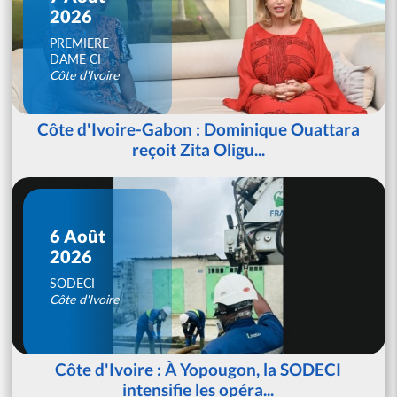
2026
PREMIERE
DAME CI
Côte d'Ivoire
Côte d'Ivoire-Gabon : Dominique Ouattara
reçoit Zita Oligu...
6 Août
2026
SODECI
Côte d'Ivoire
Côte d'Ivoire : À Yopougon, la SODECI
intensifie les opéra...