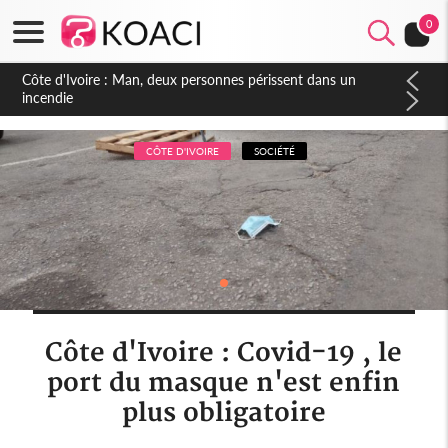
0
Côte d'Ivoire : Séileu, la célébration de la fête nationale
transformée en vaste campagne contre les produits
dépigmentants dangereux
CÔTE D'IVOIRE
SOCIÉTÉ
Côte d'Ivoire : Covid-19 , le
port du masque n'est enfin
plus obligatoire