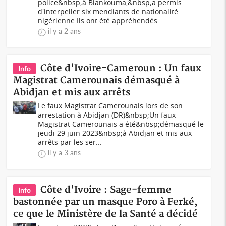
police&nbsp;à Biankouma,&nbsp;a permis
d'interpeller six mendiants de nationalité
nigérienne.Ils ont été appréhendés...
il y a 2 ans
Côte d'Ivoire-Cameroun : Un faux
Info
Magistrat Camerounais démasqué à
Abidjan et mis aux arrêts
Le faux Magistrat Camerounais lors de son
arrestation à Abidjan (DR)&nbsp;Un faux
Magistrat Camerounais a été&nbsp;démasqué le
jeudi 29 juin 2023&nbsp;à Abidjan et mis aux
arrêts par les ser...
il y a 3 ans
Côte d'Ivoire : Sage-femme
Info
bastonnée par un masque Poro à Ferké,
ce que le Ministère de la Santé a décidé