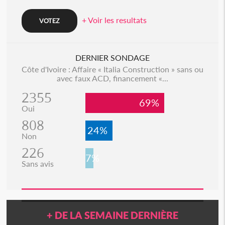
+ Voir les resultats
DERNIER SONDAGE
Côte d'Ivoire : Affaire « Italia Construction » sans ou
avec faux ACD, financement «...
2355
69%
Oui
808
24%
Non
226
7%
Sans avis
+ DE LA SEMAINE DERNIÈRE