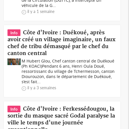
de la Circulation (DGTTC), a intercepté un
véhicule de la G...
il y a 1 semaine
Côte d'Ivoire : Duékoué, après
Info
avoir créé un village imaginaire, un faux
chef de tribu démasqué par le chef du
canton central
M Hubert Glou, Chef canton central de Duékoué
(Ph KOACI)Pendant 6 ans, Henri Oula Doué,
ressortissant du village de Tchermesson, canton
Diourouzon, dans le département de Duékoué,
s’est fait...
il y a 3 semaines
Côte d'Ivoire : Ferkessédougou, la
Info
sortie du masque sacré Godal paralyse la
ville le temps d'une journée