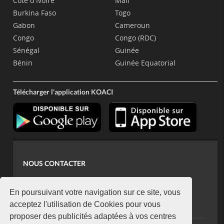
Côte d'Ivoire
Mali
Burkina Faso
Togo
Gabon
Cameroun
Congo
Congo (RDC)
Sénégal
Guinée
Bénin
Guinée Equatorial
Télécharger l'application KOACI
NOUS CONTACTER
contact@koaci.com
koaci@yahoo.fr
En poursuivant votre navigation sur ce site, vous
+225 07 08 85 52 93
acceptez l'utilisation de Cookies pour vous
proposer des publicités adaptées à vos centres