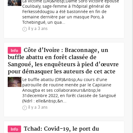
La victime (DR)&nbsp;Dame Soro Victoire épouse
Coulibaly, sage-femme à l’hôpital général de
Ferkessédougou a été bastonnée en fin de
semaine dernière par un masque Poro, à
Tchebingué, un qua...
il y a 3 ans
Côte d'Ivoire : Braconnage, un
Info
buffle abattu en forêt classée de
Sangoué, les enquêteurs à pied d'œuvre
pour démasquer les auteurs de cet acte
Le buffle abattu (DR)&nbsp;Au cours d'une
patrouille de routine menée par le Capitaine
Anougba et ses collaborateurs&nbsp;le
31decembre 2022, en forêt classée de Sangoué
(Ndrl : elle&nbsp;&n...
il y a 3 ans
Tchad: Covid-19, le port du
Info