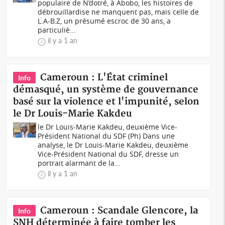
populaire de N’dotré, à Abobo, les histoires de
débrouillardise ne manquent pas, mais celle de
L.A-B.Z, un présumé escroc de 30 ans, a
particuliè...
il y a 1 an
Cameroun : L'État criminel
Info
démasqué, un système de gouvernance
basé sur la violence et l'impunité, selon
le Dr Louis-Marie Kakdeu
le Dr Louis-Marie Kakdeu, deuxième Vice-
Président National du SDF (Ph) Dans une
analyse, le Dr Louis-Marie Kakdeu, deuxième
Vice-Président National du SDF, dresse un
portrait alarmant de la...
il y a 1 an
Cameroun : Scandale Glencore, la
Info
SNH déterminée à faire tomber les