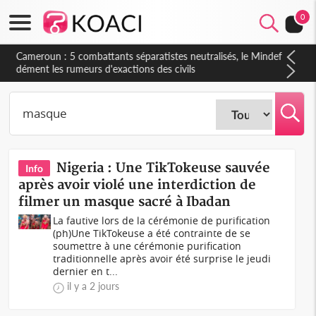
0
Cameroun : 5 combattants séparatistes neutralisés, le Mindef
dément les rumeurs d'exactions des civils
Nigeria : Une TikTokeuse sauvée
Info
après avoir violé une interdiction de
filmer un masque sacré à Ibadan
La fautive lors de la cérémonie de purification
(ph)Une TikTokeuse a été contrainte de se
soumettre à une cérémonie purification
traditionnelle après avoir été surprise le jeudi
dernier en t...
il y a 2 jours