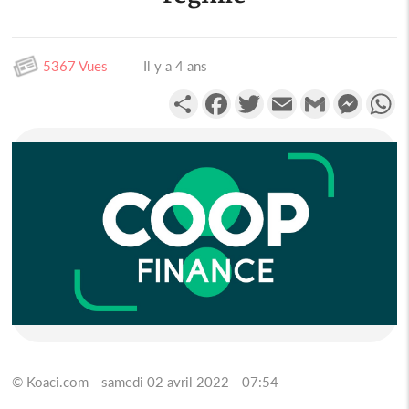
5367 Vues
Il y a 4 ans
Partager
Facebook
Twitter
Email
Gmail
Messen
W
© Koaci.com - samedi 02 avril 2022 - 07:54