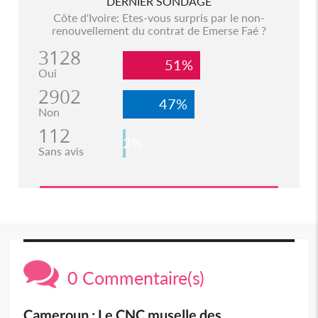
DERNIER SONDAGE
Côte d'Ivoire: Etes-vous surpris par le non-
renouvellement du contrat de Emerse Faé ?
3128
51%
Oui
2902
47%
Non
112
2%
Sans avis
0 Commentaire(s)
Cameroun : Le CNC muselle des