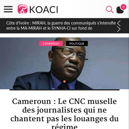
0
Côte d'Ivoire : Indépendance 2026, Thiam plaide pour un
environnement démocratique plus apaisé
CAMEROUN
POLITIQUE
Cameroun : Le CNC muselle
des journalistes qui ne
chantent pas les louanges du
régime