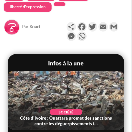
liberté d'expression
Partager
Facebook
Twitter
Email
Gmail
Par
Koaci
Messenger
WhatsApp
Infos à la une
SOCIÉTÉ
Côte d'Ivoire : Ouattara promet des sanctions
contre les déguerpissements i...