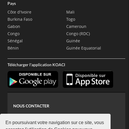
Pays
Côte d'Ivoire
Mali
Burkina Faso
Togo
Gabon
Cameroun
Congo
Congo (RDC)
Sénégal
Guinée
Bénin
Guinée Equatorial
Télécharger l'application KOACI
NOUS CONTACTER
contact@koaci.com
koaci@yahoo.fr
En poursuivant votre navigation sur ce site, vous