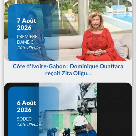
7 Août
2026
PREMIERE
DAME CI
Côte d'Ivoire
Côte d'Ivoire-Gabon : Dominique Ouattara
reçoit Zita Oligu...
6 Août
2026
SODECI
Côte d'Ivoire