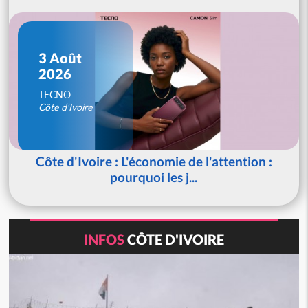
3 Août
2026
TECNO
Côte d'Ivoire
Côte d'Ivoire : L'économie de l'attention :
pourquoi les j...
INFOS
CÔTE D'IVOIRE