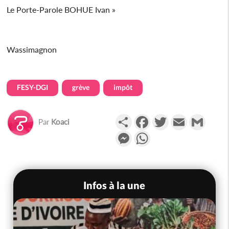
Le Porte-Parole BOHUE Ivan »
Wassimagnon
FESY-DGI
grève
impôt
Partager
Facebook
Twitter
Email
Gmail
Par
Koaci
Messenger
WhatsApp
Infos à la une