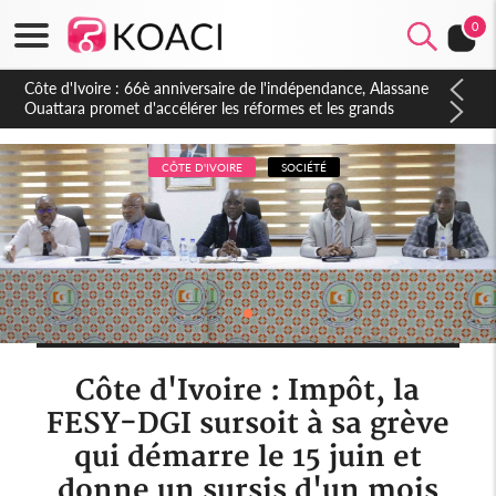
0
Côte d'Ivoire : À Abidjan, Amadou Oury Bah admire le modèle
ivoirien et veut s'en inspirer pour accélérer le développement
de la Guinée
CÔTE D'IVOIRE
SOCIÉTÉ
Côte d'Ivoire : Impôt, la
FESY-DGI sursoit à sa grève
qui démarre le 15 juin et
donne un sursis d'un mois