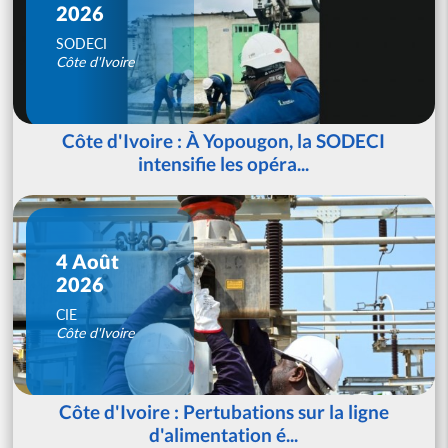
2026
SODECI
Côte d'Ivoire
Côte d'Ivoire : À Yopougon, la SODECI
intensifie les opéra...
4 Août
2026
CIE
Côte d'Ivoire
Côte d'Ivoire : Pertubations sur la ligne
d'alimentation é...