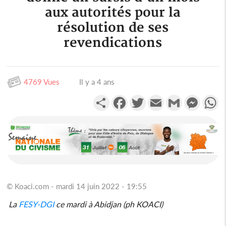
aux autorités pour la
résolution de ses
revendications
4769 Vues
Il y a 4 ans
Partager
Facebook
Twitter
Email
Gmail
Messen
W
© Koaci.com - mardi 14 juin 2022 - 19:55
La
FESY-DGI
ce mardi à Abidjan (ph KOACI)