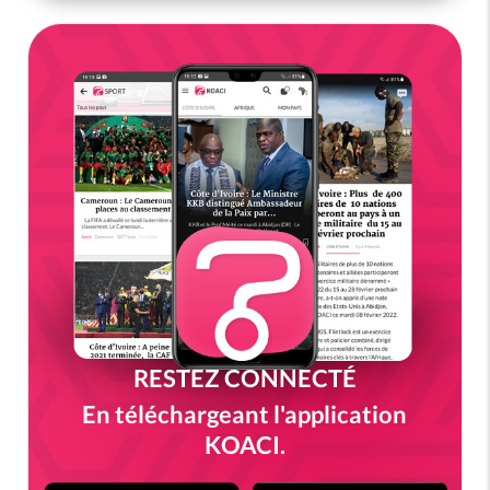
RESTEZ CONNECTÉ
En téléchargeant l'application
KOACI.