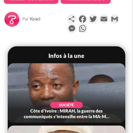
Partager
Facebook
Twitter
Email
Gmail
Par
Koaci
Messenger
WhatsApp
Infos à la une
SOCIÉTÉ
Côte d'Ivoire : MIRAH, la guerre des
communiqués s'intensifie entre la MA-M...