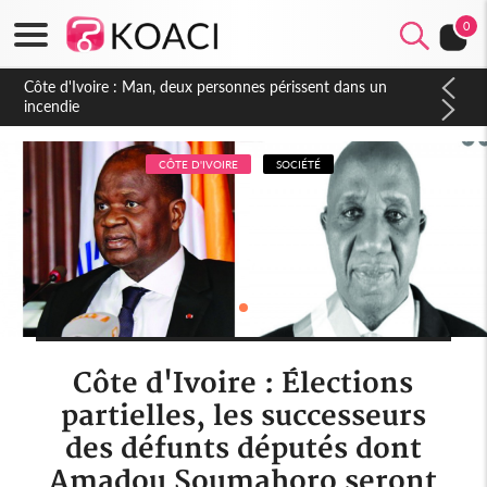
0
Côte d'Ivoire : Séileu, la célébration de la fête nationale
transformée en vaste campagne contre les produits
dépigmentants dangereux
CÔTE D'IVOIRE
SOCIÉTÉ
Côte d'Ivoire : Élections
partielles, les successeurs
des défunts députés dont
Amadou Soumahoro seront