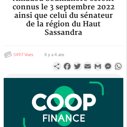
connus le 3 septembre 2022
ainsi que celui du sénateur
de la région du Haut
Sassandra
5497 Vues
Il y a 4 ans
Partager
Facebook
Twitter
Email
Gmail
Messen
W