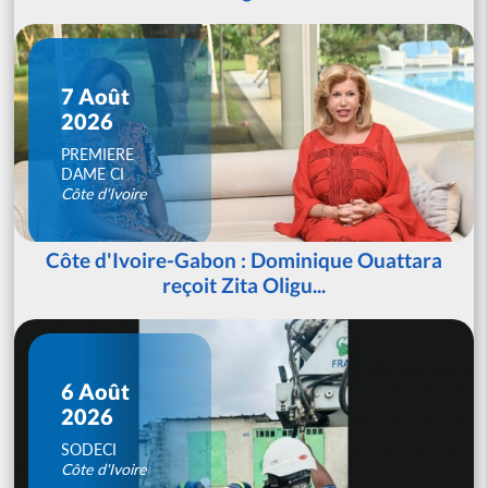
7 Août
2026
PREMIERE
DAME CI
Côte d'Ivoire
Côte d'Ivoire-Gabon : Dominique Ouattara
reçoit Zita Oligu...
6 Août
2026
SODECI
Côte d'Ivoire