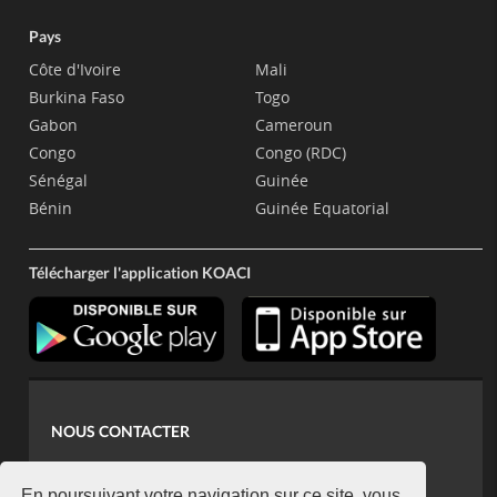
Pays
Côte d'Ivoire
Mali
Burkina Faso
Togo
Gabon
Cameroun
Congo
Congo (RDC)
Sénégal
Guinée
Bénin
Guinée Equatorial
Télécharger l'application KOACI
NOUS CONTACTER
contact@koaci.com
En poursuivant votre navigation sur ce site, vous