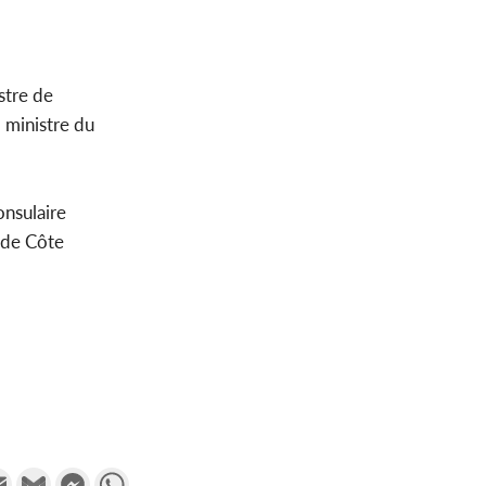
stre de
 ministre du
onsulaire
 de Côte
k
tter
Email
Gmail
Messenger
WhatsApp