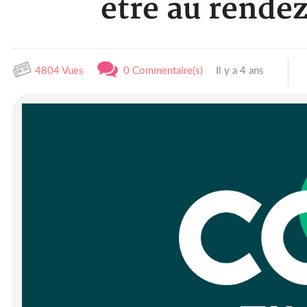
être au rende
4804 Vues
0 Commentaire(s)
Il y a 4 ans