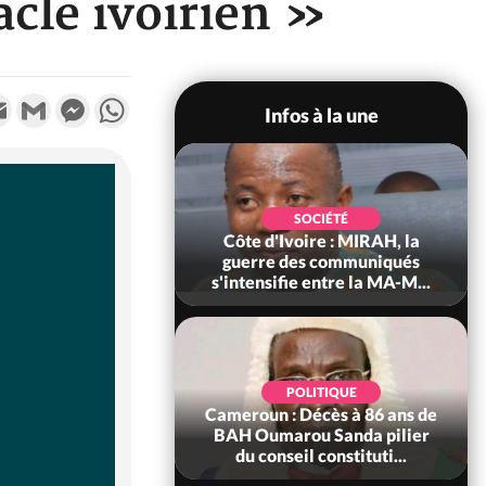
cle ivoirien »
k
tter
Email
Gmail
Messenger
WhatsApp
Infos à la une
SOCIÉTÉ
SOCIÉTÉ
voire : Man, deux
Côte d'Ivoire : MIRAH, la
périssent dans un
guerre des communiqués
incendie
s'intensifie entre la MA-M...
SOCIÉTÉ
POLITIQUE
ire : Daloa, il tue
Cameroun : Décès à 86 ans de
ègue et cache 38
BAH Oumarou Sanda pilier
s dans une fo...
du conseil constituti...