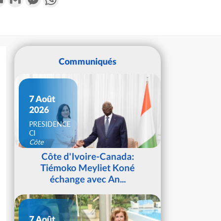
Communiqués
7 Août
2026
PRESIDENCE
CI
Côte
d'Ivoire
Côte d'Ivoire-Canada:
Tiémoko Meyliet Koné
échange avec An...
7 Août