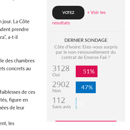
+ Voir les
n jour. La Côte
resultats
endent prendre
", a-t-il
DERNIER SONDAGE
Côte d'Ivoire: Etes-vous surpris
par le non-renouvellement du
contrat de Emerse Faé ?
elle des chambres
3128
ets concrets au
51%
Oui
2902
47%
Non
 faiblesses de ces
112
tés, figure en
2%
Sans avis
nées de leur
nt, les