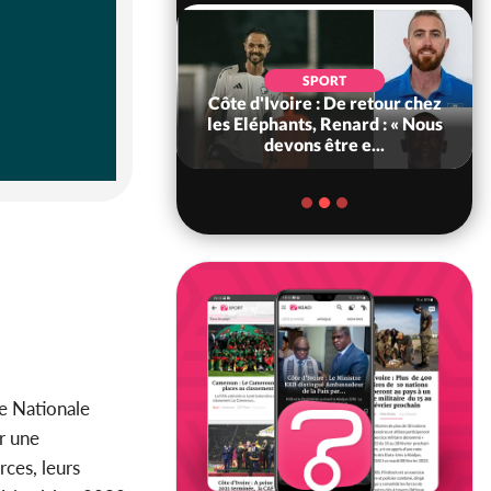
POLITIQUE
d'Ivoire : 66e
SPORT
versaire de
Côte d'Ivoire : De retour chez
ance, les Forces de
les Eléphants, Renard : « Nous
fense e...
devons être e...
re Nationale
r une
rces, leurs