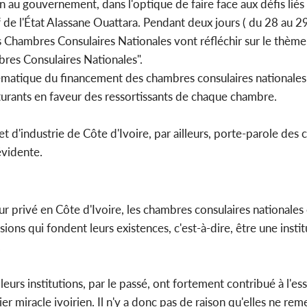
n au gouvernement, dans l'optique de faire face aux défis liés
 de l'État Alassane Ouattara. Pendant deux jours ( du 28 au 29 j
is Chambres Consulaires Nationales vont réfléchir sur le thèm
res Consulaires Nationales".
ématique du financement des chambres consulaires nationales 
cturants en faveur des ressortissants de chaque chambre.
 d'industrie de Côte d'Ivoire, par ailleurs, porte-parole des
évidente.
 privé en Côte d'Ivoire, les chambres consulaires nationales
ions qui fondent leurs existences, c'est-à-dire, être une instit
.
eurs institutions, par le passé, ont fortement contribué à l'es
 miracle ivoirien. Il n'y a donc pas de raison qu'elles ne rem