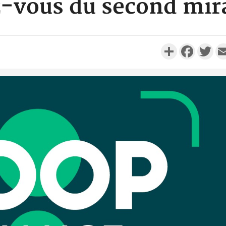
z-vous du second mira
Partager
Faceboo
Twi
Côte d'I
personnes 
Côte d'Ivo
son coll
million