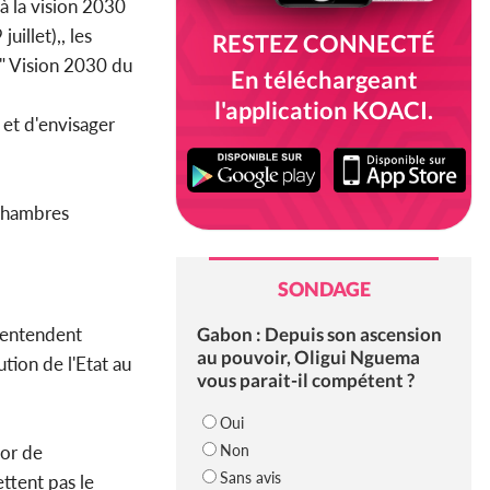
 à la vision 2030
uillet),, les
RESTEZ CONNECTÉ
e" Vision 2030 du
En téléchargeant
l'application KOACI.
et d'envisager
 chambres
SONDAGE
Gabon : Depuis son ascension
 entendent
au pouvoir, Oligui Nguema
ution de l'Etat au
vous parait-il compétent ?
Oui
Non
sor de
Sans avis
ettent pas le