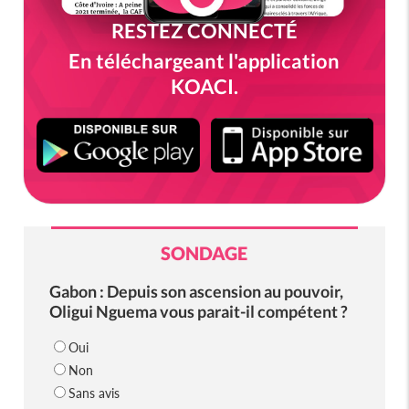
RESTEZ CONNECTÉ
En téléchargeant l'application
KOACI.
SONDAGE
Gabon : Depuis son ascension au pouvoir,
Oligui Nguema vous parait-il compétent ?
Oui
Non
Sans avis