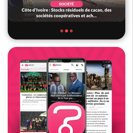
SOCIÉTÉ
oire : Stocks résiduels de cacao, des
Côte d'Ivoire : F
ciétés coopératives et ach...
l'Afrique