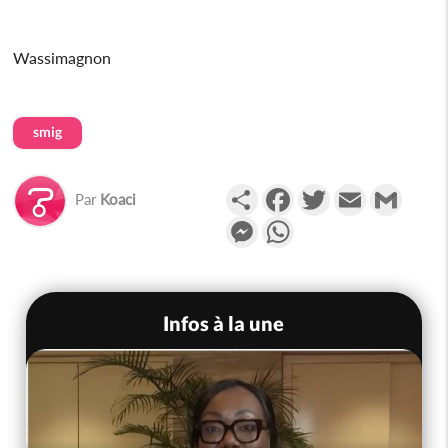
Wassimagnon
smig
Partager
Facebook
Twitter
Email
Gmail
Par
Koaci
Messenger
WhatsApp
Infos à la une