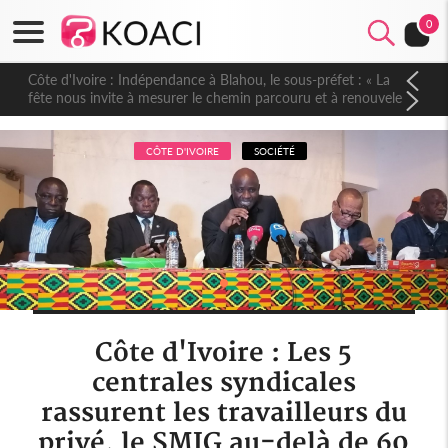
0
Côte d'Ivoire : Indépendance à Blahou, le sous-préfet : « La
fête nous invite à mesurer le chemin parcouru et à renouveler
notre engagement collectif en faveur du développement »
CÔTE D'IVOIRE
SOCIÉTÉ
Côte d'Ivoire : Les 5
centrales syndicales
rassurent les travailleurs du
privé, le SMIG au-delà de 60