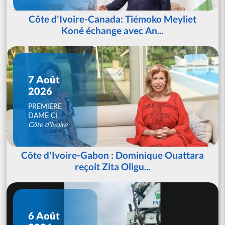
Côte d'Ivoire-Canada: Tiémoko Meyliet
Koné échange avec An...
7 Août
2026
PREMIERE
DAME CI
Côte d'Ivoire
Côte d'Ivoire-Gabon : Dominique Ouattara
reçoit Zita Oligu...
6 Août