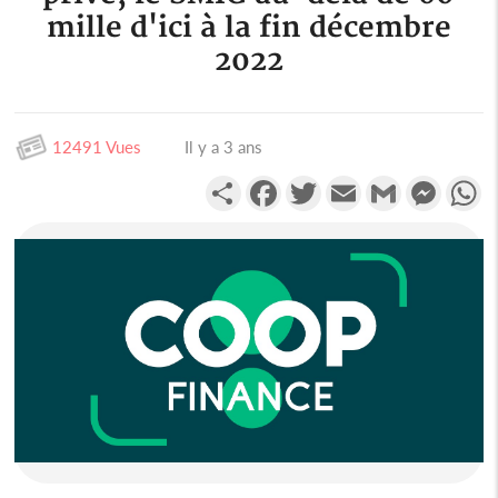
mille d'ici à la fin décembre
2022
12491 Vues
Il y a 3 ans
Partager
Facebook
Twitter
Email
Gmail
Messen
W