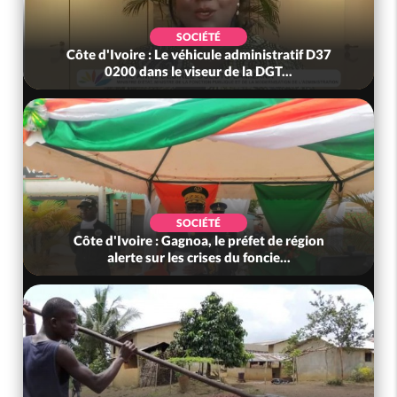
SOCIÉTÉ
oire : Le véhicule administratif D37
Côte d'Ivoire : D
00 dans le viseur de la DGT...
ses parten
SOCIÉTÉ
voire : Gagnoa, le préfet de région
Côte d'Ivoire :
erte sur les crises du foncie...
résultats d'