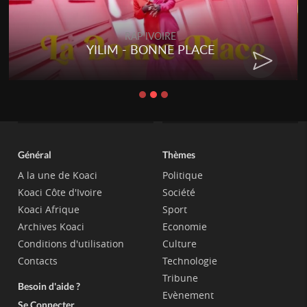
RAP IVOIRE
PLACE
RENARD BARAKISSA - 
CHAT
Général
Thèmes
A la une de Koaci
Politique
Koaci Côte d'Ivoire
Société
Koaci Afrique
Sport
Archives Koaci
Economie
Conditions d'utilisation
Culture
Contacts
Technologie
Tribune
Besoin d'aide ?
Evènement
Se Connecter