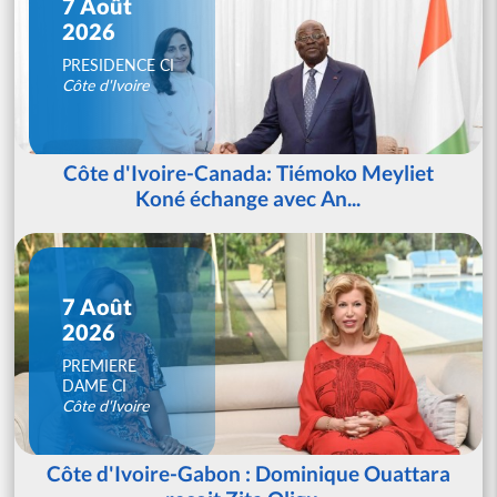
7 Août
2026
PRESIDENCE CI
Côte d'Ivoire
Côte d'Ivoire-Canada: Tiémoko Meyliet
Koné échange avec An...
7 Août
2026
PREMIERE
DAME CI
Côte d'Ivoire
Côte d'Ivoire-Gabon : Dominique Ouattara