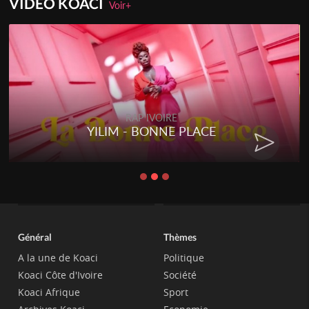
VIDEO KOACI
Voir+
RAP IVOIRE
YILIM - BONNE PLACE
Général
Thèmes
A la une de Koaci
Politique
Koaci Côte d'Ivoire
Société
Koaci Afrique
Sport