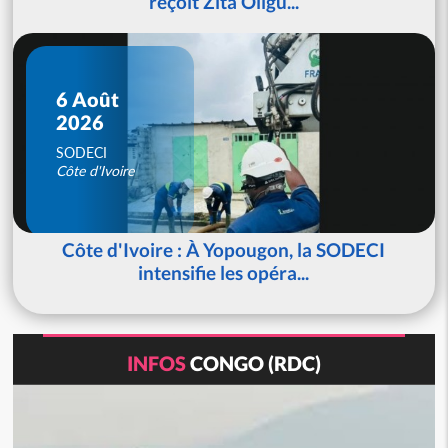
reçoit Zita Oligu...
6 Août
2026
SODECI
Côte d'Ivoire
Côte d'Ivoire : À Yopougon, la SODECI
intensifie les opéra...
INFOS
CONGO (RDC)