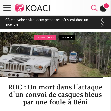
0
Côte d'Ivoire : Séileu, la célébration de la fête nationale
transformée en vaste campagne contre les produits
dépigmentants dangereux
CONGO (RDC)
SOCIÉTÉ
RDC : Un mort dans l'attaque
d'un convoi de casques bleus
par une foule à Béni