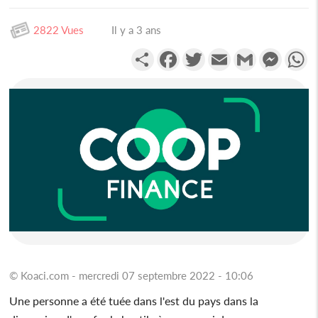
2822 Vues
Il y a 3 ans
Partager
Facebook
Twitter
Email
Gmail
Messen
W
© Koaci.com - mercredi 07 septembre 2022 - 10:06
Une personne a été tuée dans l'est du pays dans la