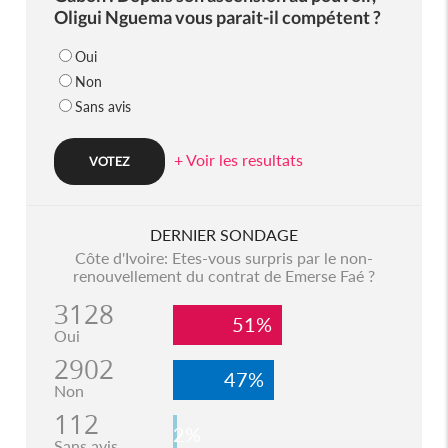
Oligui Nguema vous parait-il compétent ?
Oui
Non
Sans avis
+ Voir les resultats
DERNIER SONDAGE
Côte d'Ivoire: Etes-vous surpris par le non-
renouvellement du contrat de Emerse Faé ?
3128
51%
Oui
2902
47%
Non
112
2%
Sans avis