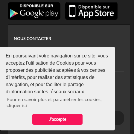
NOUS CONTACTER
contact@koaci.com
koaci@yahoo.fr
En poursuivant votre navigation sur ce site, vous
+225 07 08 85 52 93
acceptez l'utilisation de Cookies pour vous
proposer des publicités adaptées à vos centres
d'intérêts, pour réaliser des statistiques de
NEWSLETTER
navigation, et pour faciliter le partage
Restez connecté via notre newsletter
d'information sur les réseaux sociaux.
S'abonner
Pour en savoir plus et paramétrer les cookies,
Se désabonner
cliquer ici
J'accepte