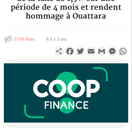
période de 4 mois et rendent
hommage à Ouattara
5798 Vues
Il y a 3 ans
Partager
Facebook
Twitter
Email
Gmail
Messen
W