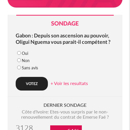
SONDAGE
Gabon : Depuis son ascension au pouvoir,
Oligui Nguema vous parait-il compétent ?
Oui
Non
Sans avis
+ Voir les resultats
DERNIER SONDAGE
Côte d'Ivoire: Etes-vous surpris par le non-
renouvellement du contrat de Emerse Faé ?
3128