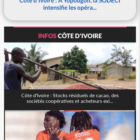
Côte d'Ivoire : À Yopougon, la SODECI
intensifie les opéra...
INFOS
CÔTE D'IVOIRE
Côte d'Ivoire : Stocks résiduels de cacao, des
sociétés coopératives et acheteurs exi...