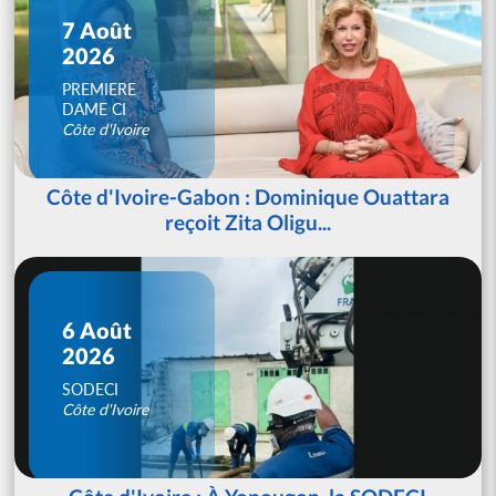
7 Août
2026
PREMIERE
DAME CI
Côte d'Ivoire
Côte d'Ivoire-Gabon : Dominique Ouattara
reçoit Zita Oligu...
6 Août
2026
SODECI
Côte d'Ivoire