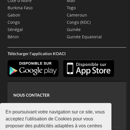
Côte d'Ivoire
Mali
Burkina Faso
Togo
Gabon
Cameroun
Congo
Congo (RDC)
Sénégal
Guinée
Bénin
Guinée Equatorial
Télécharger l'application KOACI
NOUS CONTACTER
contact@koaci.com
koaci@yahoo.fr
En poursuivant votre navigation sur ce site, vous
+225 07 08 85 52 93
acceptez l'utilisation de Cookies pour vous
proposer des publicités adaptées à vos centres