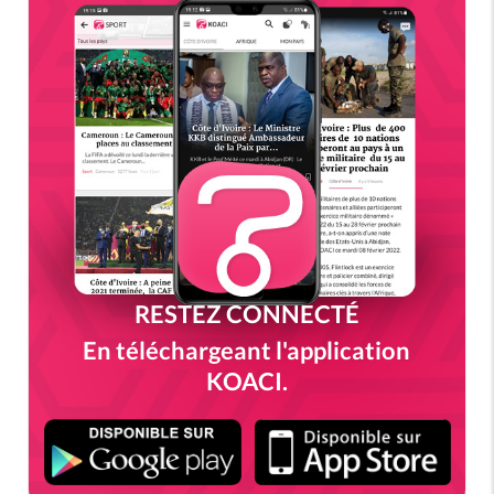
RESTEZ CONNECTÉ
En téléchargeant l'application
KOACI.