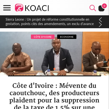
0
Sierra Leone : Un projet de réforme constitutionnelle en
gestation, points clés des amendements, un exclu d'avance
CÔTE D'IVOIRE
ECONOMIE
Côte d'Ivoire : Mévente du
caoutchouc, des producteurs
plaident pour la suppression
de la taxe de 1,5% sur une