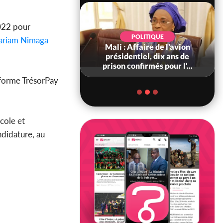
2022 pour
POLITIQUE
POLITIQUE
riam Nimaga
voire : Violences
Mali : Affaire de l'avion
 à Kossandji (Mé)
présidentiel, dix ans de
it 03 morts, A...
prison confirmés pour l'...
eforme TrésorPay
école et
ndidature, au