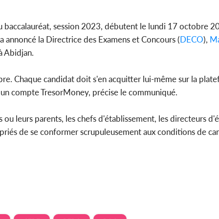
u baccalauréat, session 2023, débutent le lundi 17 octobre 
 a annoncé la Directrice des Examens et Concours (
DECO
),
Ma
Côte d'I
 Abidjan.
tragiques
ayant fa
e. Chaque candidat doit s'en acquitter lui-même sur la plat
nt un compte TresorMoney, précise le communiqué.
s ou leurs parents, les chefs d'établissement, les directeurs d'
t priés de se conformer scrupuleusement aux conditions de ca