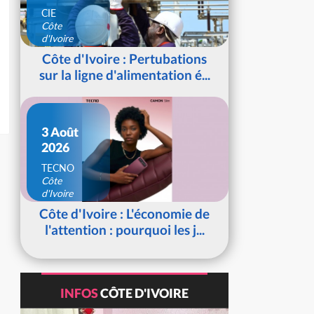
CIE
Côte
d'Ivoire
Côte d'Ivoire : Pertubations
sur la ligne d'alimentation é...
3 Août
2026
TECNO
Côte
d'Ivoire
Côte d'Ivoire : L'économie de
l'attention : pourquoi les j...
INFOS
CÔTE D'IVOIRE