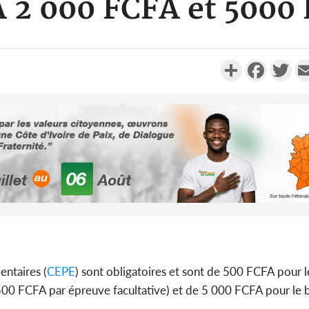
 2 000 FCFA et 5000
Partager
Faceboo
Twi
Côte d'Ivoi
Mamad
conseiller
Côte d'Ivo
entaires (
CEPE
) sont obligatoires et sont de 500 FCFA pour 
des 100 00
500 FCFA par épreuve facultative) et de 5 000 FCFA pour le b
le SYN