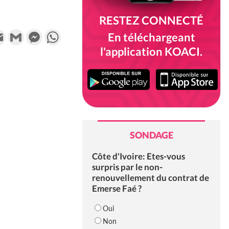
RESTEZ CONNECTÉ
k
tter
Email
Gmail
Messenger
WhatsApp
En téléchargeant
l'application KOACI.
SONDAGE
Côte d'Ivoire: Etes-vous
surpris par le non-
renouvellement du contrat de
Emerse Faé ?
Oui
Non