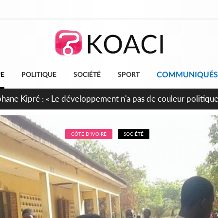
COMMUNIQUÉS
UE
POLITIQUE
SOCIÉTÉ
SPORT
cueillent 254 anciens combattants issus de groupes armés
CÔTE D'IVOIRE
SOCIÉTÉ