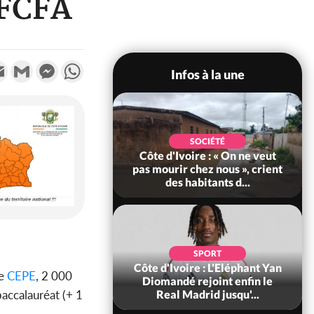
 FCFA
k
tter
Email
Gmail
Messenger
WhatsApp
Infos à la une
POLITIQUE
SOCIÉTÉ
re : Décrispation ?
Côte d'Ivoire : « On ne veut
ou Traoré ex
pas mourir chez nous », crient
 de Soro a recou...
des habitants d...
SOCIÉTÉ
SPORT
ire : Fin du rachat
Côte d'Ivoire : L'Eléphant Yan
le
CEPE
, 2 000
0 tonnes de cacao,
Diomandé rejoint enfin le
accalauréat (+ 1
ARFA-CI co...
Real Madrid jusqu'...