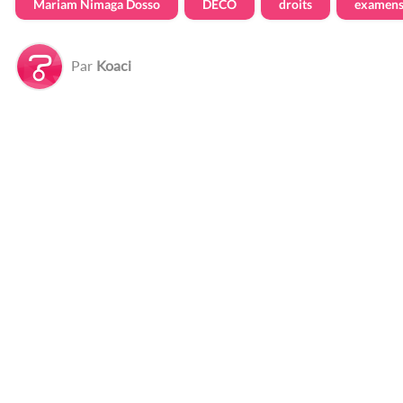
Mariam Nimaga Dosso
DECO
droits
examen
Par
Koaci