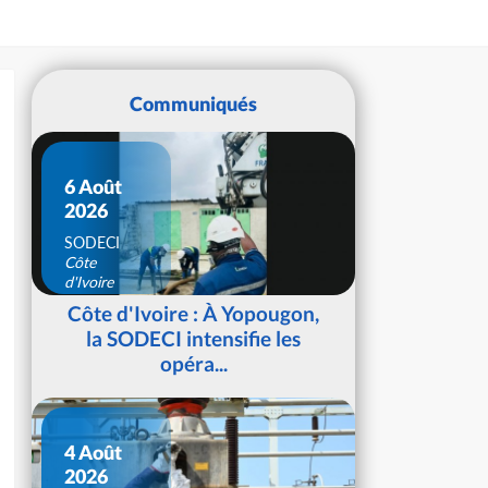
Communiqués
6 Août
2026
SODECI
Côte
d'Ivoire
Côte d'Ivoire : À Yopougon,
la SODECI intensifie les
opéra...
4 Août
2026