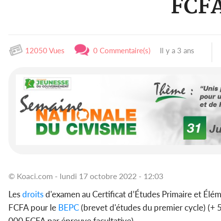
FCFA
12050 Vues
0 Commentaire(s)
Il y a 3 ans
© Koaci.com - lundi 17 octobre 2022 - 12:03
Les
droits
d'examen au Certificat d’Études Primaire et Élém
FCFA pour le
BEPC
(brevet d'études du premier cycle) (+ 
000 FCFA par épreuve facultative).