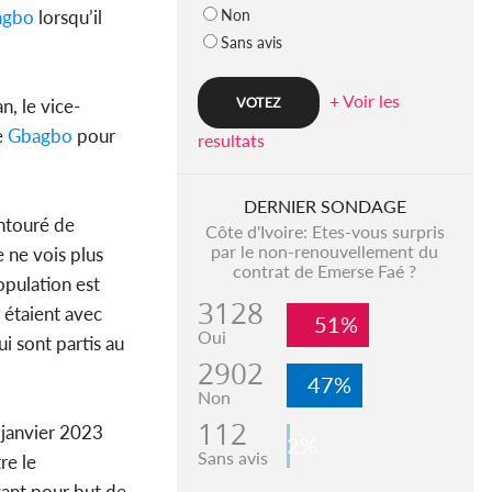
Non
agbo
lorsqu’il
Sans avis
+ Voir les
n, le vice-
de
Gbagbo
pour
resultats
DERNIER SONDAGE
entouré de
Côte d'Ivoire: Etes-vous surpris
par le non-renouvellement du
 ne vois plus
contrat de Emerse Faé ?
opulation est
3128
̀ étaient avec
51%
Oui
ui sont partis au
2902
47%
Non
112
7 janvier 2023
2%
Sans avis
re le
yant pour but de