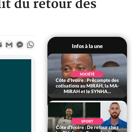
dit du retour des
k
tter
Email
Gmail
Messenger
WhatsApp
Infos à la une
POLITIQUE
d'Ivoire : 66e
SOCIÉTÉ
versaire de
Côte d'Ivoire : Précompte des
ance, les Forces de
cotisations au MIRAH, la MA-
fense e...
MIRAH et le SYNHA...
SOCIÉTÉ
SPORT
voire : Ouattara
Côte d'Ivoire : De retour chez