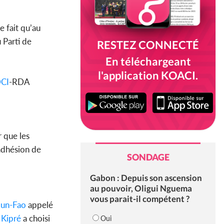
e fait qu’au
u Parti de
RESTEZ CONNECTÉ
En téléchargeant
l'application KOACI.
CI
-RDA
r que les
’adhésion de
SONDAGE
Gabon : Depuis son ascension
au pouvoir, Oligui Nguema
vous parait-il compétent ?
un-Fao
appelé
 Kipré
a choisi
Oui