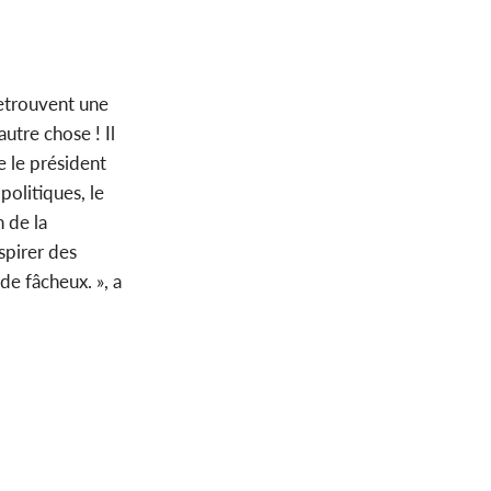
retrouvent une
utre chose ! Il
e le président
politiques, le
n de la
spirer des
de fâcheux. », a