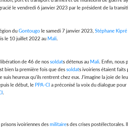
s gracié le vendredi 6 janvier 2023 par le président de la transi
région du
Gontougo
le samedi 7 janvier 2023,
Stéphane Kipré
is le 10 juillet 2022 au
Mali
.
a libération de 46 de nos
soldat
s détenus au
Mali
. Enfin, nous
est bien la première fois que des
soldat
s ivoiriens étaient faits
e suis heureux qu’ils rentrent chez eux. J’imagine la joie de l
epuis le début, le
PPA-CI
a préconisé la voix du dialogue pour
CI
.
s prisons ivoiriennes des
militaire
s des crises postélectorales. Il