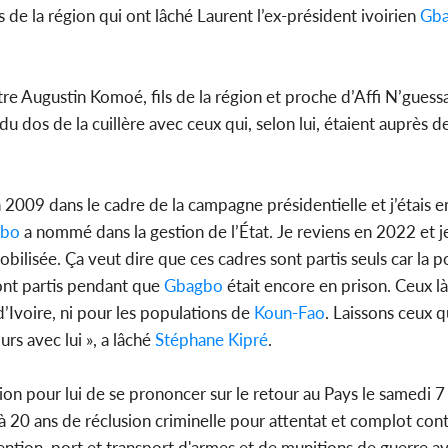
 de la région qui ont lâché Laurent l’ex-président ivoirien
Gb
stre Augustin Komoé, fils de la région et proche d’Affi N’guessa
 du dos de la cuillère avec ceux qui, selon lui, étaient auprès 
ci en 2009 dans le cadre de la campagne présidentielle et j’étais 
gbo
a nommé dans la gestion de l’État. Je reviens en 2022 et je
bilisée. Ça veut dire que ces cadres sont partis seuls car la p
 sont partis pendant que
Gbagbo
était encore en prison. Ceux la
d’Ivoire, ni pour les populations de
Koun-Fao
. Laissons ceux q
rs avec lui », a lâché
Stéphane Kipré
.
sion pour lui de se prononcer sur le retour au Pays le samedi 
à 20 ans de réclusion criminelle pour attentat et complot cont
tention, port et transport d'armes et de munitions de guerre a