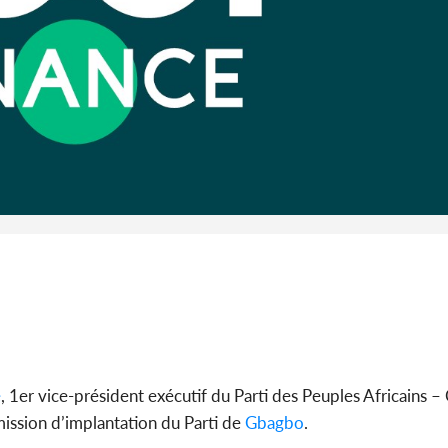
promet des
les dégu
Cameroun :
BAH Ouma
du conse
é
, 1er vice-président exécutif du Parti des Peuples Africains –
ission d’implantation du Parti de
Gbagbo
.