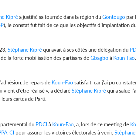
ne Kipré
a justifié sa tournée dans la région du
Gontougo
par l
SP
), le constat fut fait de ce que les objectifs d’implantation d
023,
Stéphane Kipré
qui avait à ses côtés une délégation du
PD
 de la forte mobilisation des partisans de
Gbagbo
à
Koun-Fao
.
l’adhésion. Je repars de
Koun-Fao
satisfait, car j’ai pu constate
 vient d’être réalisé », a déclaré
Stéphane Kipré
qui a salué l
 leurs cartes de Parti.
départemental du
PDCI
à
Koun-Fao
, a, lors de ce meeting de
Ko
PPA-CI
pour assurer les victoires électorales à venir,
Stéphane