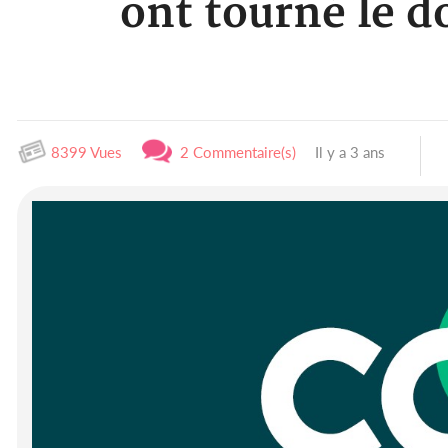
ont tourné le do
8399 Vues
2 Commentaire(s)
Il y a 3 ans