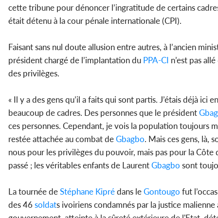
cette tribune pour dénoncer l’ingratitude de certains cadres
était détenu à la cour pénale internationale (CPI).
Faisant sans nul doute allusion entre autres, à l’ancien mini
président chargé de l’implantation du
PPA-CI
n’est pas allé
des privilèges.
« Il y a des gens qu’il a faits qui sont partis. J’étais déjà i
beaucoup de cadres. Des personnes que le président
Gba
ces personnes. Cependant, je vois la population toujours mo
restée attachée au combat de
Gbagbo
. Mais ces gens, là,
nous pour les privilèges du pouvoir, mais pas pour la Côte 
passé ; les véritables enfants de Laurent
Gbagbo
sont toujou
La tournée de
Stéphane Kipré
dans le
Gontougo
fut l’occa
des 46
soldat
s ivoiriens condamnés par la justice malienne 
gouvernement, atteinte à la sûreté extérieure de l'Etat, dé