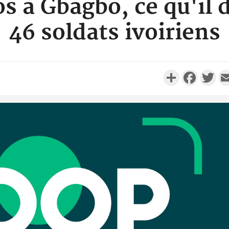
s à Gbagbo, ce qu'il 
46 soldats ivoiriens
Partager
Faceboo
Twi
Côte 
anni
l'Indépend
Dé
Côte d'I