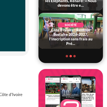
 sanctions contre
les Eléphants, Renard : « Nous
erpissements i...
devons être e...
SOCIÉTÉ
Côte d'Ivoire : Rentrée
POLITIQUE
 Décès à 86 ans de
Scolaire 2026-2027,
rou Sanda pilier
l'inscription sans frais au
il constituti...
Pré...
 Côte d’Ivoire