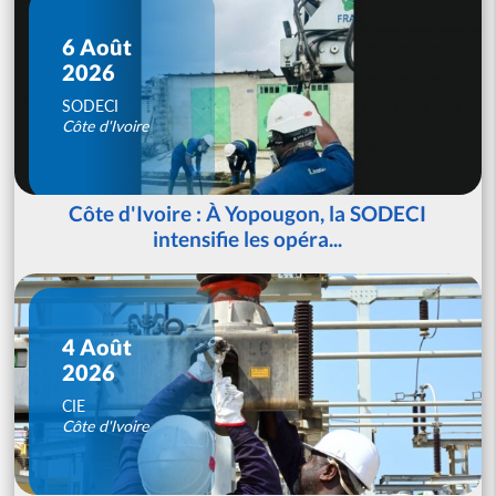
6 Août
2026
SODECI
Côte d'Ivoire
Côte d'Ivoire : À Yopougon, la SODECI
intensifie les opéra...
4 Août
2026
CIE
Côte d'Ivoire