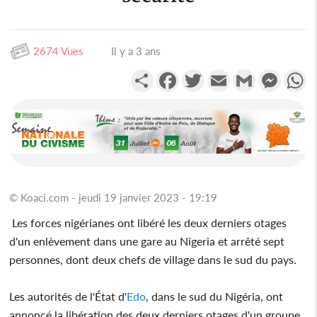
2674 Vues
Il y a 3 ans
Partager
Facebook
Twitter
Email
Gmail
Messen
W
© Koaci.com - jeudi 19 janvier 2023 - 19:19
Les forces nigérianes ont libéré les deux derniers otages
d'un enlèvement dans une gare au Nigeria et arrêté sept
personnes, dont deux chefs de village dans le sud du pays.
Les autorités de l'État d'
Edo
, dans le sud du Nigéria, ont
annoncé la libération des deux derniers otages d'un groupe