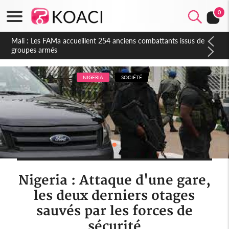
0
Côte d'Ivoire : Election FIF, le frère de feu Sidy Diallo se lance
dans la course
NIGERIA
SOCIÉTÉ
Nigeria : Attaque d'une gare,
les deux derniers otages
sauvés par les forces de
sécurité