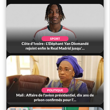
SPORT
Côte d'Ivoire : L'Eléphant Yan Diomandé
rejoint enfin le Real Madrid jusqu'...
POLITIQUE
Mali : Affaire de l'avion présidentiel, dix ans de
prison confirmés pour l'...