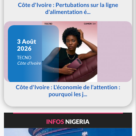
Côte d'Ivoire : Pertubations sur la ligne
d'alimentation é...
3 Août
2026
TECNO
Côte d'Ivoire
Côte d'Ivoire : L'économie de l'attention :
pourquoi les j...
INFOS
NIGERIA