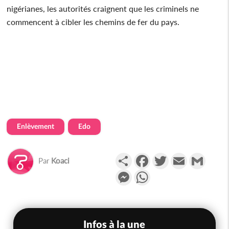
nigérianes, les autorités craignent que les criminels ne
commencent à cibler les chemins de fer du pays.
Enlèvement
Edo
Partager
Facebook
Twitter
Email
Gmail
Par
Koaci
Messenger
WhatsApp
Infos à la une