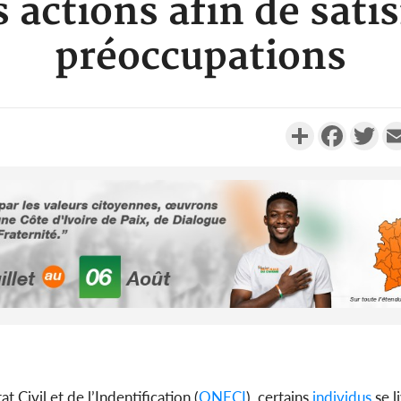
actions afin de satis
préoccupations
Partager
Faceboo
Twi
Côte d'Ivo
2026, 
battant de
Côte d'Ivo
 Civil et de l’Indentification (
ONECI
), certains
individus
se l