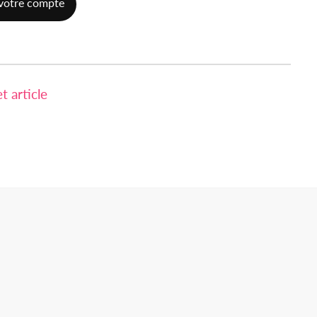
votre compte
 article