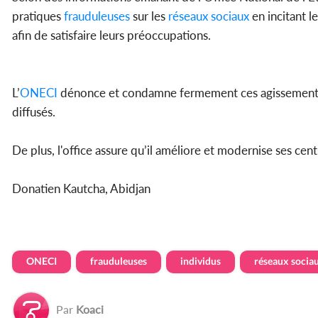
pratiques
frauduleuses
sur les
réseaux sociaux
en incitant l
afin de satisfaire leurs préoccupations.
L’
ONECI
dénonce et condamne fermement ces agissements
diffusés.
De plus, l'office assure qu’il améliore et modernise ses cen
Donatien Kautcha, Abidjan
ONECI
frauduleuses
individus
réseaux socia
Par
Koaci