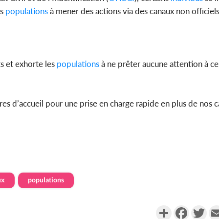
socié
es
populations
à mener des actions via des canaux non officiels
gouverneme
 et exhorte les
populations
à ne prêter aucune attention à c
Côte d'
sanitaire
modernise
tres d’accueil pour une prise en charge rapide en plus de nos c
ux
populations
Partager
Faceboo
Twi