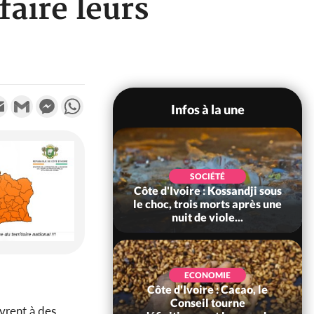
faire leurs
k
tter
Email
Gmail
Messenger
WhatsApp
Infos à la une
POLITIQUE
SOCIÉTÉ
ire : Indépendance
Côte d'Ivoire : Kossandji sous
Yopougon coeur
le choc, trois morts après une
 la célébration...
nuit de viole...
ECONOMIE
Côte d'Ivoire : Cacao, le
SOCIÉTÉ
ire : Réforme de la
Conseil tourne
ivrent à des