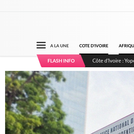
A LA UNE
COTE D'IVOIRE
AFRIQ
Côte d'Ivoire : CHU
FLASH INFO
direction sur les 