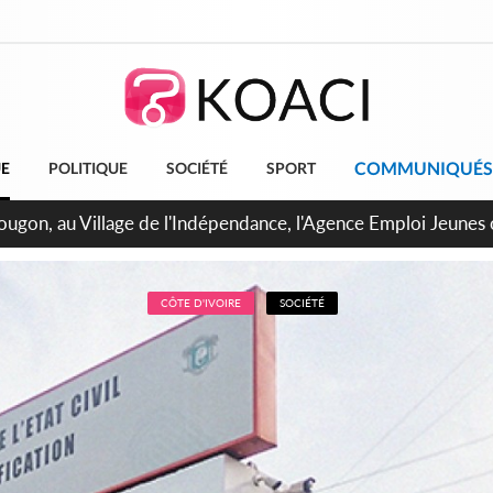
COMMUNIQUÉS
UE
POLITIQUE
SOCIÉTÉ
SPORT
 de Treichville, après la fronde, les agents contractuels obti
arriérés du SMIG 2023
CÔTE D'IVOIRE
SOCIÉTÉ