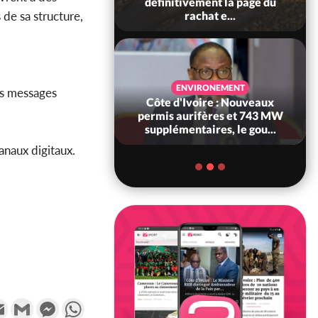
té civile, le
définitivement la page du
 de sa structure,
nt valide six dé...
rachat e...
SANTÉ
ENVIRONEMENT
es messages
Ivoire : Réforme
Côte d'Ivoire : Nouveaux
, le gouvernement
permis aurifères et 743 MW
 ses structures...
supplémentaires, le gou...
anaux digitaux.
k
tter
Email
Gmail
Messenger
WhatsApp