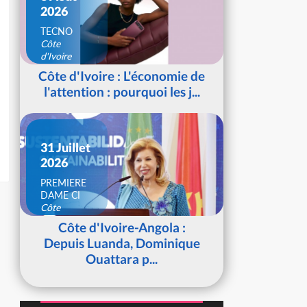
2026
TECNO
Côte
d'Ivoire
Côte d'Ivoire : L'économie de
l'attention : pourquoi les j...
31 Juillet
2026
PREMIERE
DAME CI
Côte
d'Ivoire
Côte d'Ivoire-Angola :
Depuis Luanda, Dominique
Ouattara p...