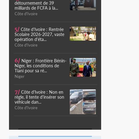
détournement de 39
milliards de FCFA à la...
Côte d'Ivoire
5/
Côte d'Ivoire : Rentrée
Scolaire 2026-2027, vaste
opération d'éta...
Côte d'Ivoire
6/
Niger : Frontière Bénin-
Niger, les conditions de
Tiani pour sa ré...
Niger
7/
Côte d'Ivoire : Non en
règle, il tente d'insérer son
véhicule dan...
Côte d'Ivoire