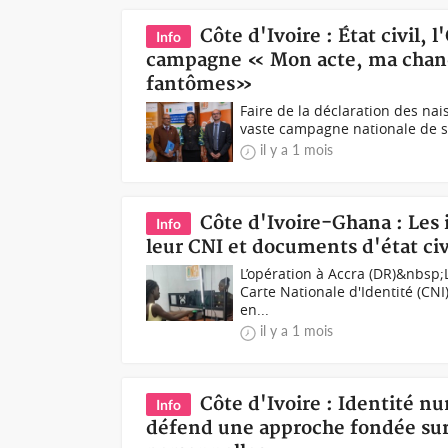
Côte d'Ivoire : État civil,
Info
campagne « Mon acte, ma chanc
fantômes»
Faire de la déclaration des nai
vaste campagne nationale de sens
il y a 1 mois
Côte d'Ivoire-Ghana : Les i
Info
leur CNI et documents d'état civ
L’opération à Accra (DR)&nbsp;
Carte Nationale d'Identité (CNI
en...
il y a 1 mois
Côte d'Ivoire : Identité 
Info
défend une approche fondée sur 