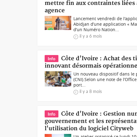
mettre fin aux contraintes liée
agence
Lancement vendredi de l'appli
Abidjan d’une application « Ma
d’un Numéro Nation...
il y a 6 mois
Côte d'Ivoire : Achat des 
Info
innovant désormais opérationne
Un nouveau dispositif dans le 
(CNI).Selon une note de l’Office N
port...
il y a 8 mois
Côte d'Ivoire : Gestion num
Info
gouvernement et les représentat
l'utilisation du logiciel Cityweb
Un atelier organisé ce lundi 1