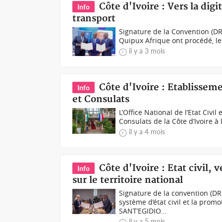
Côte d'Ivoire : Vers la digi
Info
transport
Signature de la Convention (DR)L
Quipux Afrique ont procédé, le 
il y a 3 mois
Côte d'Ivoire : Etablisse
Info
et Consulats
L’Office National de l’Etat Civi
Consulats de la Côte d’Ivoire à
il y a 4 mois
Côte d'Ivoire : Etat civil,
Info
sur le territoire national
Signature de la convention (
système d’état civil et la promo
SANT’EGIDIO...
il y a 5 mois