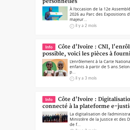
personnelles
À l’occasion de la 12e Assembl
2026 au Parc des Expositions d’
majeur...
il y a 2 mois
Côte d'Ivoire : CNI, l'enr
Info
possible, voici les pièces à fourn
L’enrôlement à la Carte Nation
enfants à partir de 5 ans.Selon l
p...
il y a 3 mois
Côte d'Ivoire : Digitalisat
Info
connecté à la plateforme e-just
La digitalisation de l’administr
Ministère de la Justice et des 
de f...