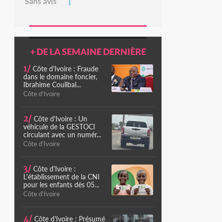
Sans avis
+ DE LA SEMAINE DERNIÈRE
1/
Côte d'Ivoire : Fraude
dans le domaine foncier,
Ibrahime Coulibal...
Côte d'Ivoire
2/
Côte d'Ivoire : Un
véhicule de la GESTOCI
circulant avec un numér...
Côte d'Ivoire
3/
Côte d'Ivoire :
L'établissement de la CNI
pour les enfants dès 05...
Côte d'Ivoire
4/
Côte d'Ivoire : Présumé