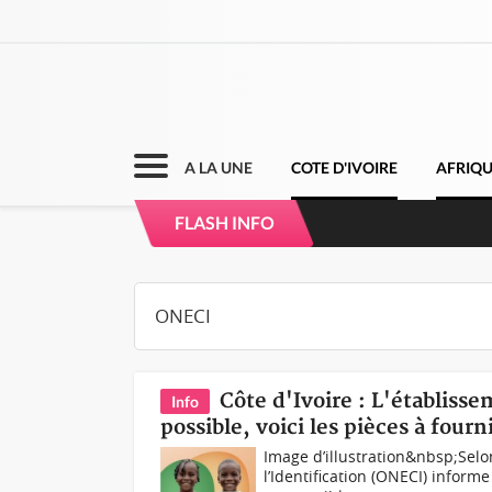
A LA UNE
COTE D'IVOIRE
AFRIQ
Côte d'Ivoire : Co
FLASH INFO
Côte d'Ivoire : L'établisse
Info
possible, voici les pièces à fourn
Image d’illustration&nbsp;Selon 
l’Identification (ONECI) inform