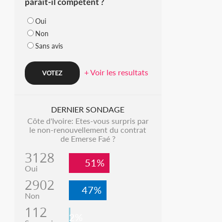
parait-il compétent ?
Oui
Non
Sans avis
+ Voir les resultats
DERNIER SONDAGE
Côte d'Ivoire: Etes-vous surpris par
le non-renouvellement du contrat
de Emerse Faé ?
3128
51%
Oui
2902
47%
Non
112
2%