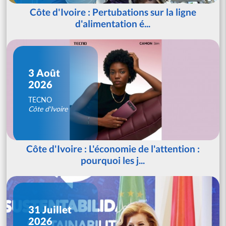
Côte d'Ivoire : Pertubations sur la ligne
d'alimentation é...
3 Août
2026
TECNO
Côte d'Ivoire
Côte d'Ivoire : L'économie de l'attention :
pourquoi les j...
31 Juillet
2026