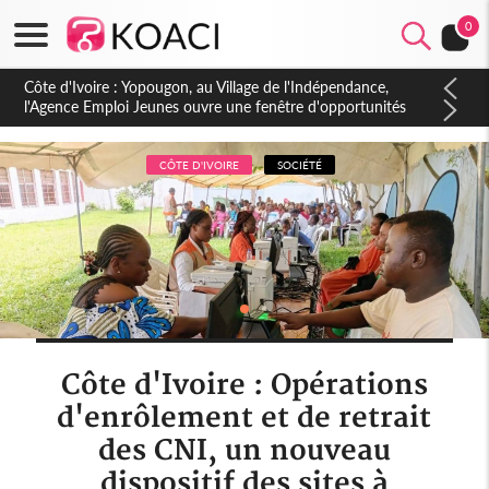
0
Côte d'Ivoire : CHU de Treichville, après la fronde, les agents
contractuels obtiennent un accord avec la direction sur les
arriérés du SMIG 2023
CÔTE D'IVOIRE
SOCIÉTÉ
Côte d'Ivoire : Opérations
d'enrôlement et de retrait
des CNI, un nouveau
dispositif des sites à