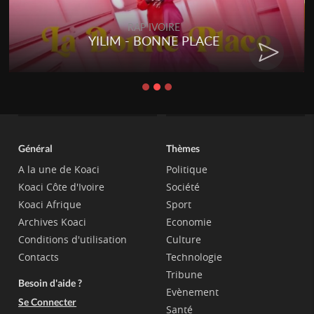
RAP IVOIRE
YILIM - BONNE PLACE
Général
Thèmes
A la une de Koaci
Politique
Koaci Côte d'Ivoire
Société
Koaci Afrique
Sport
Archives Koaci
Economie
Conditions d'utilisation
Culture
Contacts
Technologie
Tribune
Besoin d'aide ?
Evènement
Se Connecter
Santé