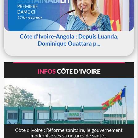
PREMIERE
DAME CI
Côte d'Ivoire
Côte d'Ivoire-Angola : Depuis Luanda,
Dominique Ouattara p...
INFOS
CÔTE D'IVOIRE
Côte d'Ivoire : Réforme sanitaire, le gouvernement
modernise ses structures de santé...