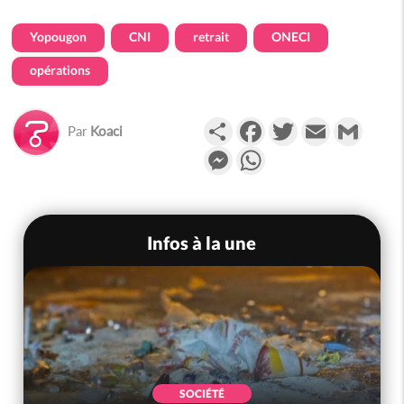
Yopougon
CNI
retrait
ONECI
opérations
Partager
Facebook
Twitter
Email
Gmail
Par
Koaci
Messenger
WhatsApp
Infos à la une
SOCIÉTÉ