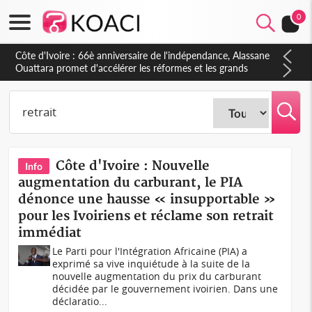
0
Côte d'Ivoire : À Abidjan, Amadou Oury Bah admire le modèle
ivoirien et veut s'en inspirer pour accélérer le développement
de la Guinée
Côte d'Ivoire : Nouvelle
Info
augmentation du carburant, le PIA
dénonce une hausse « insupportable »
pour les Ivoiriens et réclame son retrait
immédiat
Le Parti pour l'Intégration Africaine (PIA) a
exprimé sa vive inquiétude à la suite de la
nouvelle augmentation du prix du carburant
décidée par le gouvernement ivoirien. Dans une
déclaratio...