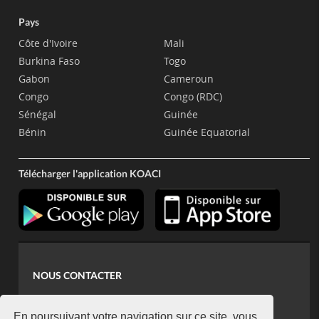
Pays
Côte d'Ivoire
Mali
Burkina Faso
Togo
Gabon
Cameroun
Congo
Congo (RDC)
Sénégal
Guinée
Bénin
Guinée Equatorial
Télécharger l'application KOACI
NOUS CONTACTER
contact@koaci.com
En poursuivant votre navigation sur ce site, vous