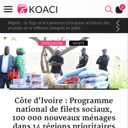
0
Nigeria : Le Togo et le Cameroun principaux acheteurs des
produits de la raffinerie Dangote en juillet
CÔTE D'IVOIRE
SOCIÉTÉ
Côte d'Ivoire : Programme
national de filets sociaux,
100 000 nouveaux ménages
dans 14 régions prioritaires