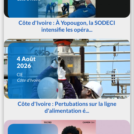
Côte d'Ivoire : À Yopougon, la SODECI
intensifie les opéra...
4 Août
2026
CIE
Côte d'Ivoire
Côte d'Ivoire : Pertubations sur la ligne
d'alimentation é...