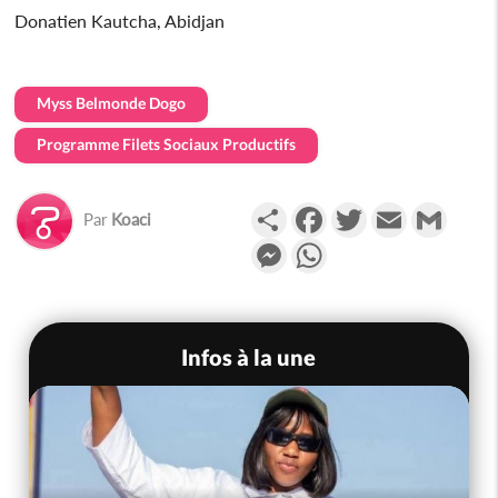
Donatien Kautcha, Abidjan
Myss Belmonde Dogo
Programme Filets Sociaux Productifs
Partager
Facebook
Twitter
Email
Gmail
Par
Koaci
Messenger
WhatsApp
Infos à la une