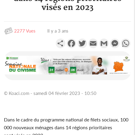
visés en 2023
2277 Vues
Il y a 3 ans
Partager
Facebook
Twitter
Email
Gmail
Messen
W
© Koaci.com - samedi 04 février 2023 - 10:50
Dans le cadre du programme national de filets sociaux, 100
000 nouveaux ménages dans 14 régions prioritaires