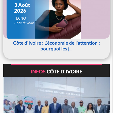
3 Août
2026
TECNO
Côte d'Ivoire
Côte d'Ivoire : L'économie de l'attention :
pourquoi les j...
INFOS
CÔTE D'IVOIRE