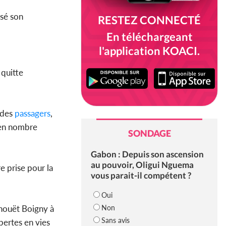
sé son
RESTEZ CONNECTÉ
En téléchargeant
l'application KOACI.
quitte
é des
passagers
,
 en nombre
SONDAGE
Gabon : Depuis son ascension
au pouvoir, Oligui Nguema
e prise pour la
vous parait-il compétent ?
Oui
Non
phouët Boigny à
Sans avis
pertes en vies