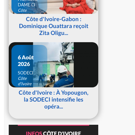
DAME CI
Côte
d'Ivoire
Côte d'Ivoire-Gabon :
Dominique Ouattara reçoit
Zita Oligu...
6 Août
2026
SODECI
Côte
d'Ivoire
Côte d'Ivoire : À Yopougon,
la SODECI intensifie les
opéra...
INFOS
CÔTE D'IVOIRE