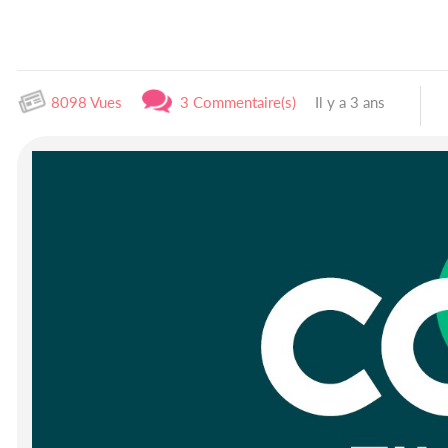
8098 Vues
3 Commentaire(s)
Il y a 3 ans