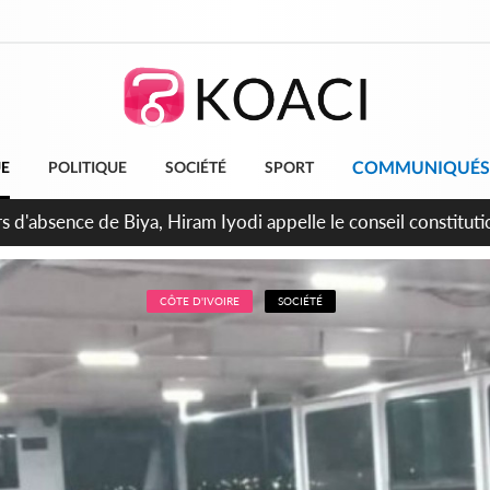
COMMUNIQUÉS
UE
POLITIQUE
SOCIÉTÉ
SPORT
n de la pagaille au PDCI-RDA, Lessiehi bannit les mouvements 
CÔTE D'IVOIRE
SOCIÉTÉ