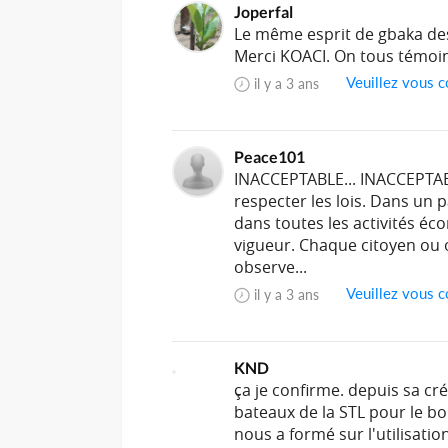
Joperfal
Le même esprit de gbaka des 
Merci KOACI. On tous témoi
Veuillez vous c
il y a 3 ans
Peace101
INACCEPTABLE... INACCEPTABL
respecter les lois. Dans un 
dans toutes les activités éc
vigueur. Chaque citoyen ou o
observe...
Veuillez vous c
il y a 3 ans
KND
ça je confirme. depuis sa cré
bateaux de la STL pour le bo
nous a formé sur l'utilisation