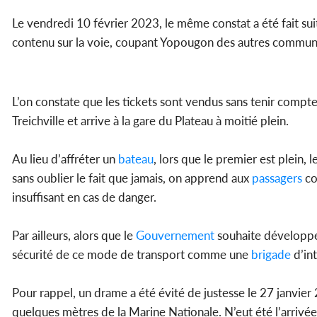
Le vendredi 10 février 2023, le même constat a été fait sui
contenu sur la voie, coupant Yopougon des autres commune
L’on constate que les tickets sont vendus sans tenir compte
Treichville et arrive à la gare du Plateau à moitié plein.
Au lieu d’affréter un
bateau
, lors que le premier est plein,
sans oublier le fait que jamais, on apprend aux
passagers
co
insuffisant en cas de danger.
Par ailleurs, alors que le
Gouvernement
souhaite développer 
sécurité de ce mode de transport comme une
brigade
d’int
Pour rappel, un drame a été évité de justesse le 27 janvie
quelques mètres de la Marine Nationale. N’eut été l’arrivé