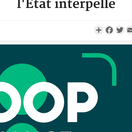
l'Etat interpellé
Partager
Faceboo
Twi
Camero
d'absenc
Iyodi ap
Côte d'I
promet des
les dégu