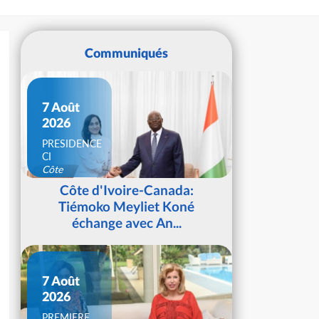
Communiqués
7 Août
2026
PRESIDENCE
CI
Côte
d'Ivoire
Côte d'Ivoire-Canada:
Tiémoko Meyliet Koné
échange avec An...
7 Août
2026
PREMIERE