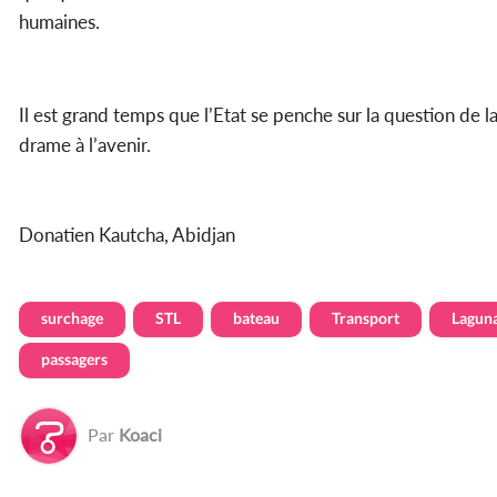
humaines.
Il est grand temps que l’Etat se penche sur la question de l
drame à l’avenir.
Donatien Kautcha, Abidjan
surchage
STL
bateau
Transport
Laguna
passagers
Par
Koaci