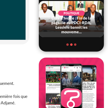
POLITIQUE
Côte d'Ivoire : Fin de la
POLITIQUE
re : Fête nationale,
pagaille au PDCI-RDA,
Ouattara accorde
Lessiehi bannit les
âce à 4 661...
mouveme...
rquement.
première fois que
-Adjamé.