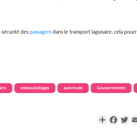
a sécurité des
passagers
dans le transport lagunaire, cela pourr
ire
embouteillages
autoroute
Gouvernement
Partager
Faceboo
Twi