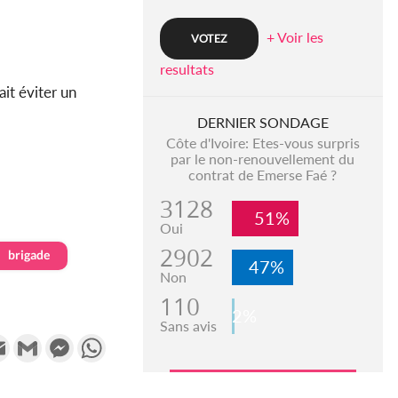
+ Voir les
resultats
ait éviter un
DERNIER SONDAGE
Côte d'Ivoire: Etes-vous surpris
par le non-renouvellement du
contrat de Emerse Faé ?
3128
51%
Oui
2902
brigade
47%
Non
110
2%
Sans avis
k
tter
Email
Gmail
Messenger
WhatsApp