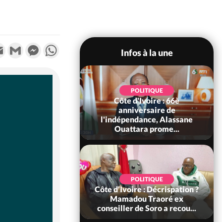
k
tter
Email
Gmail
Messenger
WhatsApp
Infos à la une
POLITIQUE
POLITIQUE
un : 61 jours
Côte d'Ivoire : 66è
e de Biya, Hiram
anniversaire de
pelle le conseil
l'indépendance, Alassane
const...
Ouattara prome...
SOCIÉTÉ
POLITIQUE
voire : Ouattara
Côte d'Ivoire : Décrispation ?
 sanctions contre
Mamadou Traoré ex
erpissements i...
conseiller de Soro a recou...