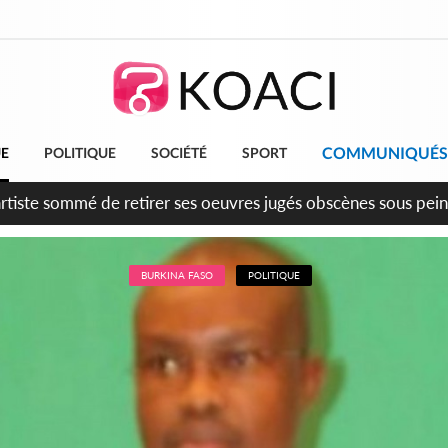
COMMUNIQUÉS
UE
POLITIQUE
SOCIÉTÉ
SPORT
'Eléphant Yan Diomandé rejoint enfin le Real Madrid jusqu'en 2
BURKINA FASO
POLITIQUE