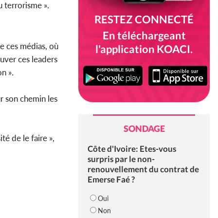
u terrorisme ».
RESTEZ CONNECTÉ
En téléchargeant
de ces médias, où
l'application KOACI.
ouver ces leaders
on ».
ur son chemin les
SONDAGE
é de le faire »,
Côte d'Ivoire: Etes-vous
surpris par le non-
renouvellement du contrat de
Emerse Faé ?
Oui
Non