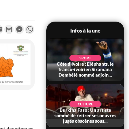
k
tter
Email
Gmail
Messenger
WhatsApp
Infos à la une
SPORT
SPORT
re : L'Eléphant Yan
Côte d'Ivoire : Eléphants, le
rejoint enfin le
franco-ivoirien Siramana
adrid jusqu'...
Dembélé nommé adjoin...
SOCIÉTÉ
CULTURE
'Ivoire-Gabon :
Burkina Faso : Un artiste
ice Clotaire Oligui
sommé de retirer ses oeuvres
isite le chant...
jugés obscènes sous...
ent des attaques