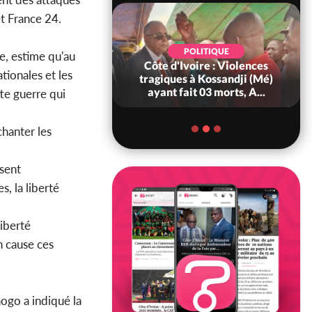
et France 24.
SOCIÉTÉ
POLITIQUE
re, estime qu'au
Ivoire : 4ᵉ Pont
Côte d'Ivoire : Violences
tionales et les
 séduit par le site
tragiques à Kossandji (Mé)
l de Songon A...
ayant fait 03 morts, A...
tte guerre qui
chanter les
ssent
s, la liberté
liberté
en cause ces
go a indiqué la