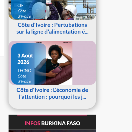
CIE
Côte
d'Ivoire
Côte d'Ivoire : Pertubations
sur la ligne d'alimentation é...
3 Août
2026
TECNO
Côte
d'Ivoire
Côte d'Ivoire : L'économie de
l'attention : pourquoi les j...
INFOS
BURKINA FASO