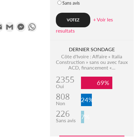
Sans avis
+ Voir les
k
tter
Email
Gmail
Messenger
WhatsApp
resultats
DERNIER SONDAGE
Côte d'Ivoire : Affaire « Italia
Construction » sans ou avec faux
ACD, financement «...
2355
69%
Oui
808
24%
Non
226
7%
Sans avis