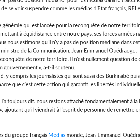
et de se voir suspendre comme les médias d'Etat français, RFI 
ve générale qui est lancée pour la reconquête de notre territoi
Côte d'
se mettant à équidistance entre notre pays, ses forces armées na
d'Abidjan,
d'accuei
nous nous estimons qu'il n'y a pas de position médiane dans ce
et ministre de la Communication, Jean-Emmanuel Ouédraogo.
e reconquête de notre territoire. Il n'est nullement question de 
on gouvernement », a-t-il soutenu.
è, y compris les journalistes qui sont aussi des Burkinabè pui
e que c'est cette action qui garantit les libertés individuelle
n l'a toujours dit: nous restons attaché fondamentalement à la 
t », ajoutant qu'il viendrait à l'esprit de personne de remettre 
ns du groupe français
Médias
monde, Jean-Emmanuel Ouédrao