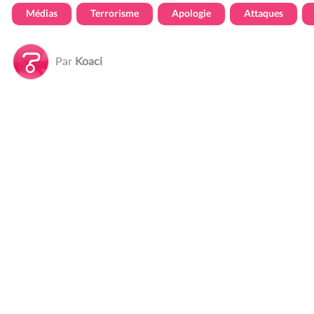
Médias
Terrorisme
Apologie
Attaques
Par
Koaci