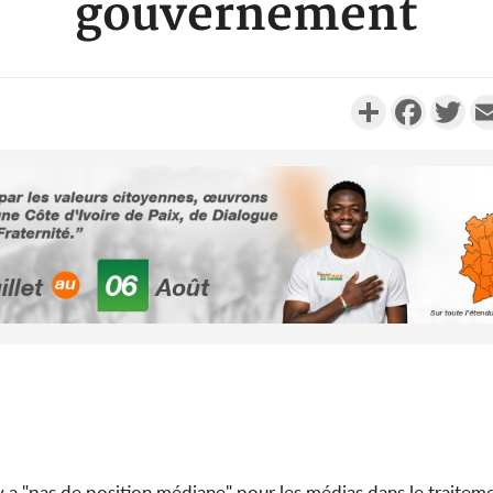
gouvernement
Partager
Faceboo
Twi
Côte d'Ivoi
Diomandé 
Real M
Côte d
Plateau, Br
Nguema v
y a "pas de position médiane" pour les médias dans le traitem