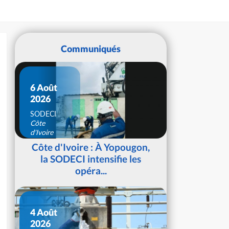
Communiqués
6 Août
2026
SODECI
Côte
d'Ivoire
Côte d'Ivoire : À Yopougon,
la SODECI intensifie les
opéra...
4 Août
2026