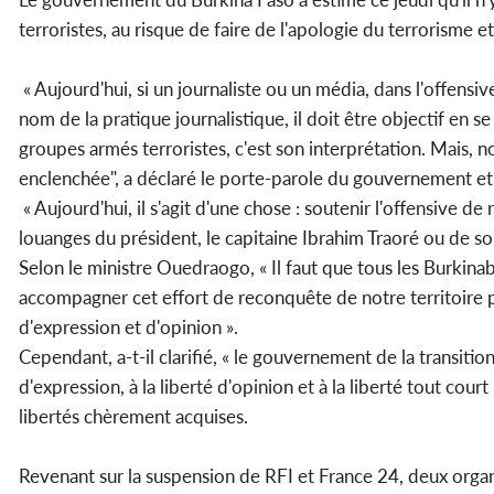
terroristes, au risque de faire de l'apologie du terrorisme 
« Aujourd'hui, si un journaliste ou un média, dans l'offensi
nom de la pratique journalistique, il doit être objectif en 
groupes armés terroristes, c'est son interprétation. Mais, 
enclenchée", a déclaré le porte-parole du gouvernement 
« Aujourd'hui, il s'agit d'une chose : soutenir l'offensive d
louanges du président, le capitaine Ibrahim Traoré ou de s
Selon le ministre Ouedraogo, « Il faut que tous les Burkinab
accompagner cet effort de reconquête de notre territoire parc
d'expression et d'opinion ».
Cependant, a-t-il clarifié, « le gouvernement de la transitio
d'expression, à la liberté d'opinion et à la liberté tout cour
libertés chèrement acquises.
Revenant sur la suspension de RFI et France 24, deux orga