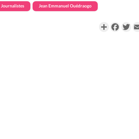
Journalistes
Jean Emmanuel Ouédraogo
Partager
Faceboo
Twi