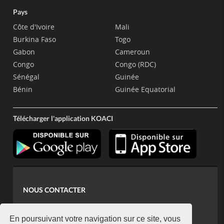
Pays
Côte d'Ivoire
Mali
Burkina Faso
Togo
Gabon
Cameroun
Congo
Congo (RDC)
Sénégal
Guinée
Bénin
Guinée Equatorial
Télécharger l'application KOACI
NOUS CONTACTER
contact@koaci.com
koaci@yahoo.fr
En poursuivant votre navigation sur ce site, vous