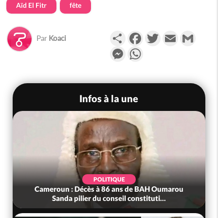
Aïd El Fitr
fête
Partager
Facebook
Twitter
Email
Gmail
Par
Koaci
Messenger
WhatsApp
Infos à la une
POLITIQUE
Cameroun : Décès à 86 ans de BAH Oumarou
Sanda pilier du conseil constituti...