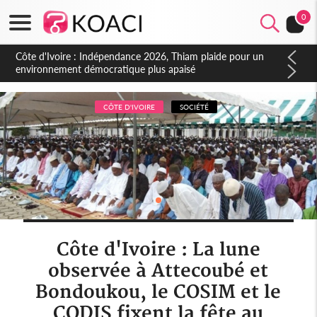
0
Côte d'Ivoire : Concours INFAS 2026, les convocations
seront disponibles à compter du samedi
CÔTE D'IVOIRE
SOCIÉTÉ
Côte d'Ivoire : La lune
observée à Attecoubé et
Bondoukou, le COSIM et le
CODIS fixent la fête au