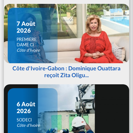
7 Août
2026
PREMIERE
DAME CI
Côte d'Ivoire
Côte d'Ivoire-Gabon : Dominique Ouattara
reçoit Zita Oligu...
6 Août
2026
SODECI
Côte d'Ivoire