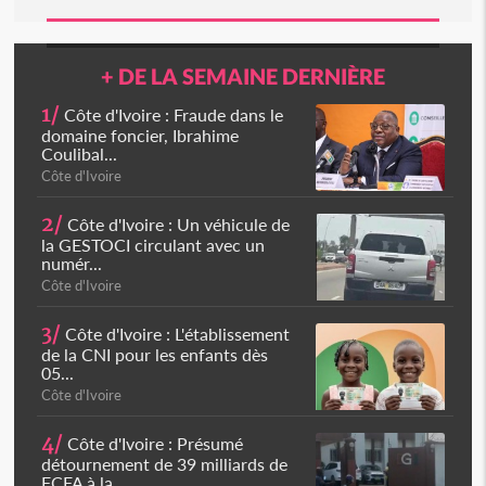
+ DE LA SEMAINE DERNIÈRE
1/
Côte d'Ivoire : Fraude dans le
domaine foncier, Ibrahime
Coulibal...
Côte d'Ivoire
2/
Côte d'Ivoire : Un véhicule de
la GESTOCI circulant avec un
numér...
Côte d'Ivoire
3/
Côte d'Ivoire : L'établissement
de la CNI pour les enfants dès
05...
Côte d'Ivoire
4/
Côte d'Ivoire : Présumé
détournement de 39 milliards de
FCFA à la...