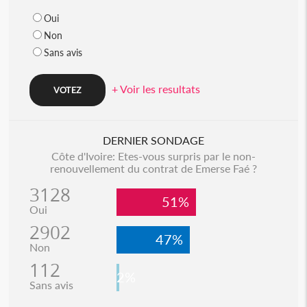
Oui
Non
Sans avis
+ Voir les resultats
DERNIER SONDAGE
Côte d'Ivoire: Etes-vous surpris par le non-
renouvellement du contrat de Emerse Faé ?
3128
51%
Oui
2902
47%
Non
112
2%
Sans avis