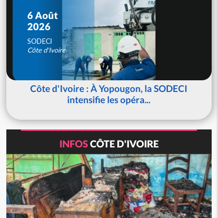
6 Août
2026
SODECI
Côte d'Ivoire
Côte d'Ivoire : À Yopougon, la SODECI
intensifie les opéra...
INFOS
CÔTE D'IVOIRE