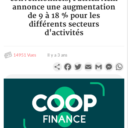
annonce une augmentation
de 9 à 18 % pour les
différents secteurs
d'activités
14951 Vues
Il y a 3 ans
Partager
Facebook
Twitter
Email
Gmail
Messen
W