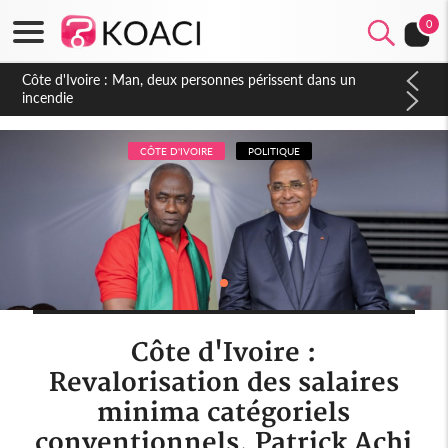
0
Côte d'Ivoire : Séileu, la célébration de la fête nationale
transformée en vaste campagne contre les produits
dépigmentants dangereux
CÔTE D'IVOIRE
POLITIQUE
Côte d'Ivoire :
Revalorisation des salaires
minima catégoriels
conventionnels, Patrick Achi