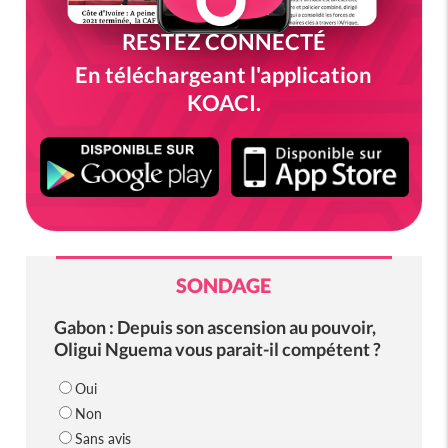
RESTEZ CONNECTÉ
En téléchargeant l'application
KOACI.
SONDAGE
Gabon : Depuis son ascension au pouvoir,
Oligui Nguema vous parait-il compétent ?
Oui
Non
Sans avis