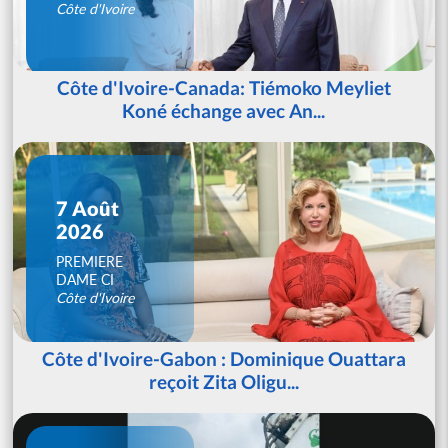
Côte d'Ivoire
Côte d'Ivoire-Canada: Tiémoko Meyliet
Koné échange avec An...
7 Août
2026
PREMIERE
DAME CI
Côte d'Ivoire
Côte d'Ivoire-Gabon : Dominique Ouattara
reçoit Zita Oligu...