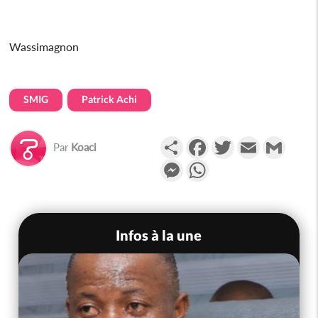
Wassimagnon
SMIG
Patrick Achi
Partager
Facebook
Twitter
Email
Gmail
Par
Koaci
Messenger
WhatsApp
Infos à la une