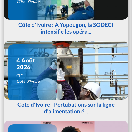
Côte d'Ivoire
Côte d'Ivoire : À Yopougon, la SODECI
intensifie les opéra...
4 Août
2026
CIE
Côte d'Ivoire
Côte d'Ivoire : Pertubations sur la ligne
d'alimentation é...