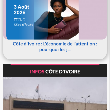
3 Août
2026
TECNO
Côte d'Ivoire
Côte d'Ivoire : L'économie de l'attention :
pourquoi les j...
INFOS
CÔTE D'IVOIRE