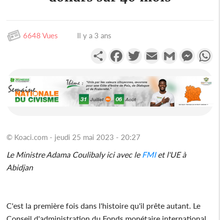
6648 Vues
Il y a 3 ans
Partager
Facebook
Twitter
Email
Gmail
Messen
W
© Koaci.com - jeudi 25 mai 2023 - 20:27
Le Ministre Adama Coulibaly ici avec le
FMI
et l'UE à
Abidjan
C'est la première fois dans l'histoire qu'il prête autant. Le
Conseil d'administration du Fonds monétaire international