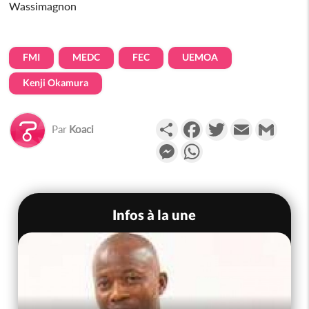
Wassimagnon
FMI
MEDC
FEC
UEMOA
Kenji Okamura
Partager
Facebook
Twitter
Email
Gmail
Par
Koaci
Messenger
WhatsApp
Infos à la une