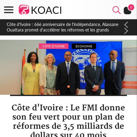
0
Côte d'Ivoire : À Abidjan, Amadou Oury Bah admire le modèle
ivoirien et veut s'en inspirer pour accélérer le développement
de la Guinée
CÔTE D'IVOIRE
ECONOMIE
Côte d'Ivoire : Le FMI donne
son feu vert pour un plan de
réformes de 3,5 milliards de
dollars sur 40 mois