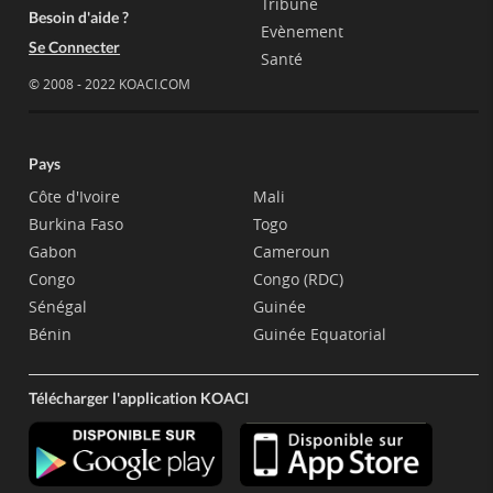
Tribune
Besoin d'aide ?
Evènement
Se Connecter
Santé
© 2008 - 2022 KOACI.COM
Pays
Côte d'Ivoire
Mali
Burkina Faso
Togo
Gabon
Cameroun
Congo
Congo (RDC)
Sénégal
Guinée
Bénin
Guinée Equatorial
Télécharger l'application KOACI