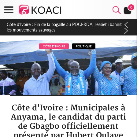
0
Côte d'Ivoire : Ouattara promet des sanctions contre les
déguerpissements illégaux
CÔTE D'IVOIRE
POLITIQUE
Côte d'Ivoire : Municipales à
Anyama, le candidat du parti
de Gbagbo officiellement
présenté par Hubert Oulaye