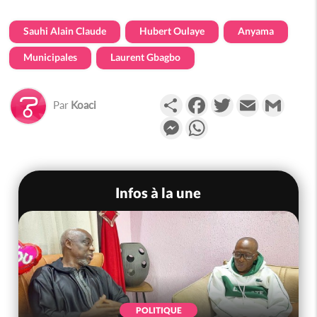
Sauhi Alain Claude
Hubert Oulaye
Anyama
Municipales
Laurent Gbagbo
Partager
Facebook
Twitter
Email
Gmail
Par
Koaci
Messenger
WhatsApp
Infos à la une
POLITIQUE