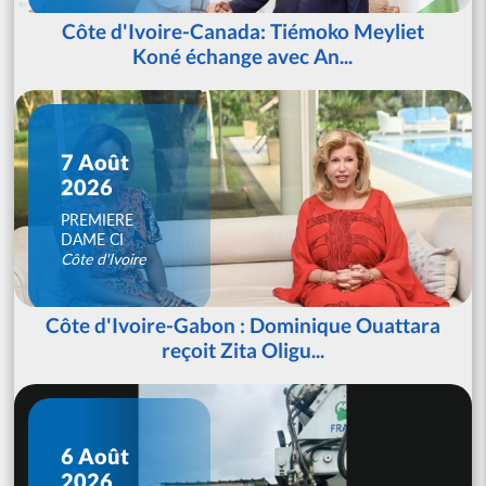
Côte d'Ivoire-Canada: Tiémoko Meyliet
Koné échange avec An...
7 Août
2026
PREMIERE
DAME CI
Côte d'Ivoire
Côte d'Ivoire-Gabon : Dominique Ouattara
reçoit Zita Oligu...
6 Août
2026