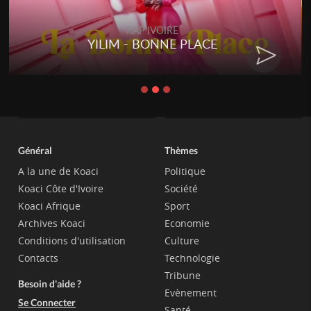
RAP IVOIRE
YILIM - BONNE PLACE
Général
Thèmes
A la une de Koaci
Politique
Koaci Côte d'Ivoire
Société
Koaci Afrique
Sport
Archives Koaci
Economie
Conditions d'utilisation
Culture
Contacts
Technologie
Tribune
Besoin d'aide ?
Evènement
Se Connecter
Santé