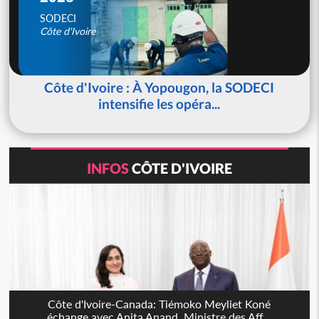
SODECI
Côte d'Ivoire
Côte d'Ivoire : À Yopougon, la SODECI
intensifie les opéra...
INFOS
CÔTE D'IVOIRE
Côte d'Ivoire-Canada: Tiémoko Meyliet Koné
échange avec Anita Anand, Ministre des Aff...