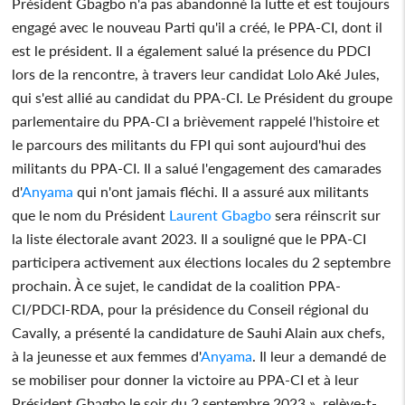
Président Gbagbo n'a pas abandonné la lutte et est toujours
engagé avec le nouveau Parti qu'il a créé, le PPA-CI, dont il
est le président. Il a également salué la présence du PDCI
lors de la rencontre, à travers leur candidat Lolo Aké Jules,
qui s'est allié au candidat du PPA-CI. Le Président du groupe
parlementaire du PPA-CI a brièvement rappelé l'histoire et
le parcours des militants du FPI qui sont aujourd'hui des
militants du PPA-CI. Il a salué l'engagement des camarades
d'
Anyama
qui n'ont jamais fléchi. Il a assuré aux militants
que le nom du Président
Laurent Gbagbo
sera réinscrit sur
la liste électorale avant 2023. Il a souligné que le PPA-CI
participera activement aux élections locales du 2 septembre
prochain. À ce sujet, le candidat de la coalition PPA-
CI/PDCI-RDA, pour la présidence du Conseil régional du
Cavally, a présenté la candidature de Sauhi Alain aux chefs,
à la jeunesse et aux femmes d'
Anyama
. Il leur a demandé de
se mobiliser pour donner la victoire au PPA-CI et à leur
Président Gbagbo le soir du 2 septembre 2023 », relève-t-