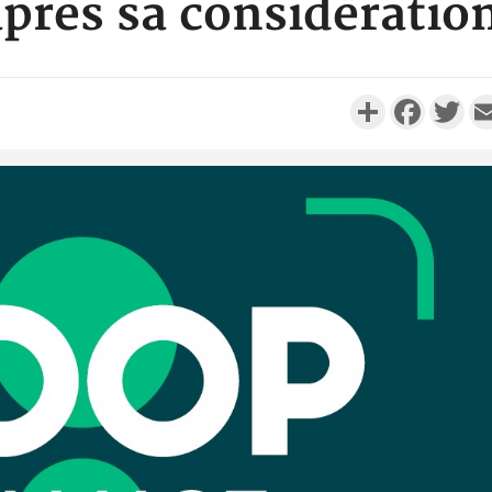
 après sa considératio
Partager
Faceboo
Twi
Camero
d'absenc
Iyodi ap
Côte d'I
promet des
les dégu