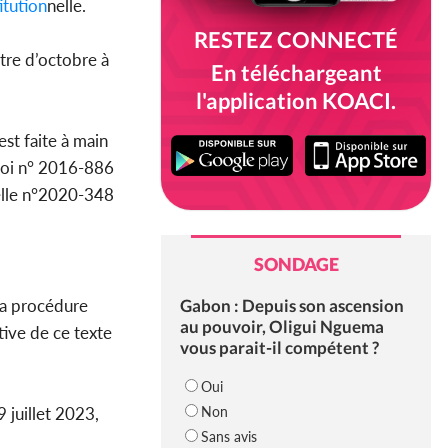
itution
nelle.
RESTEZ CONNECTÉ
utre d’octobre à
En téléchargeant
l'application KOACI.
est faite à main
 loi n° 2016-886
lle n°2020-348
SONDAGE
Gabon : Depuis son ascension
la procédure
au pouvoir, Oligui Nguema
tive de ce texte
vous parait-il compétent ?
Oui
Non
 juillet 2023,
Sans avis