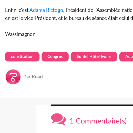
Enfin, c'est
Adama Bictogo
, Président de l’Assemblée natio
en est le vice-Président, et le bureau de séance était celui
Wassimagnon
constitution
Congrès
Sofitel Hôtel Ivoire
Ada
Par
Koaci
1 Commentaire(s)