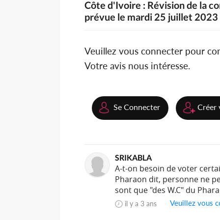
Côte d'Ivoire : Révision de la co
prévue le mardi 25 juillet 2023
Veuillez vous connecter pour c
Votre avis nous intéresse.
Se Connecter
Créer 
SRIKABLA
A-t-on besoin de voter certai
Pharaon dit, personne ne peu
sont que "des W.C" du Phar
Veuillez vous c
il y a 3 ans