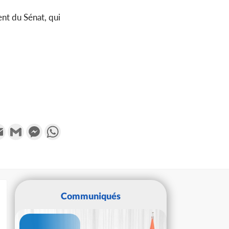
dent du Sénat, qui
k
tter
Email
Gmail
Messenger
WhatsApp
Communiqués