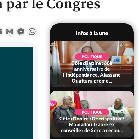
n par le Congrès
k
tter
Email
Gmail
Messenger
WhatsApp
Infos à la une
POLITIQUE
POLITIQUE
un : 61 jours
Côte d'Ivoire : 66è
e de Biya, Hiram
anniversaire de
pelle le conseil
l'indépendance, Alassane
const...
Ouattara prome...
SOCIÉTÉ
POLITIQUE
voire : Ouattara
Côte d'Ivoire : Décrispation ?
 sanctions contre
Mamadou Traoré ex
erpissements i...
conseiller de Soro a recou...