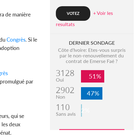
+ Voir les
era de manière
resultats
 du
Congrès
. Si le
DERNIER SONDAGE
adoption
Côte d'Ivoire: Etes-vous surpris
par le non-renouvellement du
contrat de Emerse Faé ?
3128
rès
51%
Oui
e promulgué par
2902
47%
Non
110
2%
Sans avis
urs, qui se
 les deux
énat.