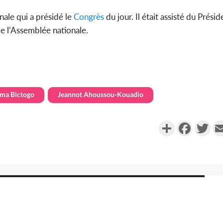
nale qui a présidé le
Congrès
du jour. Il était assisté du Prési
 de l’Assemblée nationale.
ma Bictogo
Jeannot Ahoussou-Kouadio
Partager
Faceboo
Twi