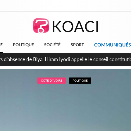
COMMUNIQUÉS
UE
POLITIQUE
SOCIÉTÉ
SPORT
n de la pagaille au PDCI-RDA, Lessiehi bannit les mouvements 
CÔTE D'IVOIRE
POLITIQUE