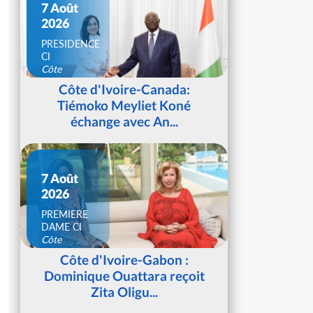
7 Août
2026
PRESIDENCE
CI
Côte
d'Ivoire
Côte d'Ivoire-Canada:
Tiémoko Meyliet Koné
échange avec An...
7 Août
2026
PREMIERE
DAME CI
Côte
d'Ivoire
Côte d'Ivoire-Gabon :
Dominique Ouattara reçoit
Zita Oligu...