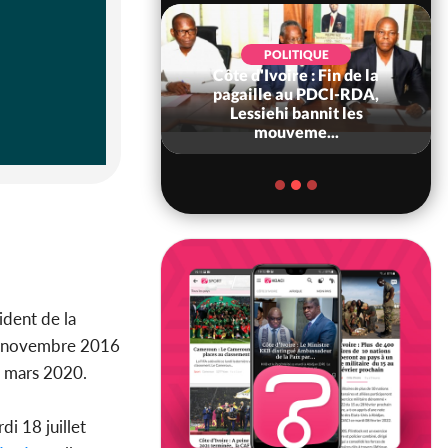
POLITIQUE
Côte d'Ivoire : Fin de la
POLITIQUE
re : Fête nationale,
pagaille au PDCI-RDA,
Ouattara accorde
Lessiehi bannit les
âce à 4 661...
mouveme...
sident de la
08 novembre 2016
 mars 2020.
rdi 18 juillet