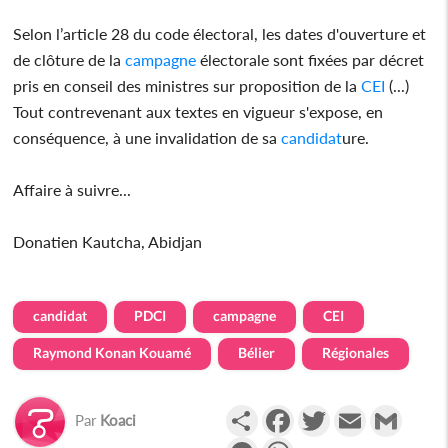
Selon l’article 28 du code électoral, les dates d'ouverture et
de clôture de la
campagne
électorale sont fixées par décret
pris en conseil des ministres sur proposition de la
CEI
(...)
Tout contrevenant aux textes en vigueur s'expose, en
conséquence, à une invalidation de sa
candidat
ure.
Affaire à suivre...
Donatien Kautcha, Abidjan
candidat
PDCI
campagne
CEI
Raymond Konan Kouamé
Bélier
Régionales
Partager
Facebook
Twitter
Email
Gmail
Par
Koaci
Messenger
WhatsApp