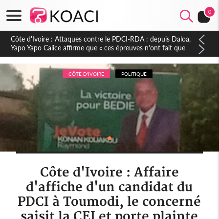
0
Côte d'Ivoire : Le Colonel-Major Fofié Kouakou est décédé,
l'armée perd une figure de la 2e Région militaire
CÔTE D'IVOIRE
POLITIQUE
Côte d'Ivoire : Affaire
d'affiche d'un candidat du
PDCI à Toumodi, le concerné
saisit la CEI et porte plainte