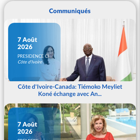
Communiqués
7 Août
2026
PRESIDENCE CI
Côte d'Ivoire
Côte d'Ivoire-Canada: Tiémoko Meyliet
Koné échange avec An...
7 Août
2026