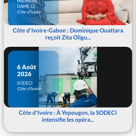
PREMIERE
DAME CI
Côte d'Ivoire
Côte d'Ivoire-Gabon : Dominique Ouattara
reçoit Zita Oligu...
6 Août
2026
SODECI
Côte d'Ivoire
Côte d'Ivoire : À Yopougon, la SODECI
intensifie les opéra...