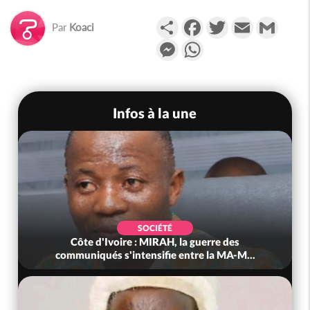
Partager
Facebook
Twitter
Email
Gmail
Par
Koaci
Messenger
WhatsApp
Infos à la une
SOCIÉTÉ
Côte d'Ivoire : MIRAH, la guerre des
communiqués s'intensifie entre la MA-M...