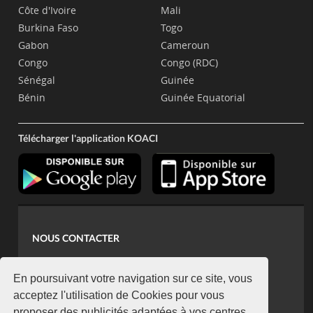
Côte d'Ivoire
Mali
Burkina Faso
Togo
Gabon
Cameroun
Congo
Congo (RDC)
Sénégal
Guinée
Bénin
Guinée Equatorial
Télécharger l'application KOACI
NOUS CONTACTER
contact@koaci.com
koaci@yahoo.fr
En poursuivant votre navigation sur ce site, vous
+225 07 08 85 52 93
acceptez l'utilisation de Cookies pour vous
proposer des publicités adaptées à vos centres