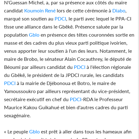
N'Guessan Michel, a, par sa présence aux côtés du maire
candidat
Koumoin René
lors de cette cérémonie à
Diabo
,
marqué son soutien au
PDCI
, le parti avec lequel le PPA-CI
tisse une alliance dans le Gbêkê. Présence saluée par la
population
Gblo
en présence des têtes couronnées sortie en
masse et des cadres du plus vieux parti politique ivoirien,
venus apporter leur soutien à l'un des leurs. Notamment, le
maire de Brobo, le sénateur Alain Cocauthrey, le député de
Béoumi par ailleurs candidat du
PDCI
à l'élection régionale
du Gbêkê, le président de la JPDCI rurale, les candidats
PDCI
à la mairie de Djébonoua et Botro, le maire de
Yamoussoukro par ailleurs représentant du vice-président,
secrétaire exécutif en chef du
PDCI
-RDA le Professeur
Maurice Kakou Guikahué et bien d'autres cadres du parti
sexagénaire.
« Le peuple
Gblo
est prêt à aller dans tous les hameaux afin