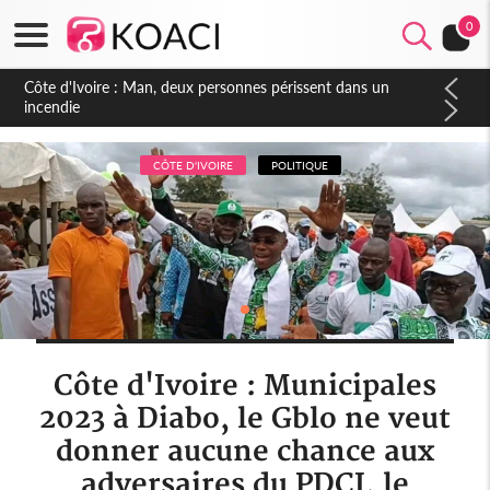
0
Côte d'Ivoire : Séileu, la célébration de la fête nationale
transformée en vaste campagne contre les produits
dépigmentants dangereux
CÔTE D'IVOIRE
POLITIQUE
Côte d'Ivoire : Municipales
2023 à Diabo, le Gblo ne veut
donner aucune chance aux
adversaires du PDCI, le