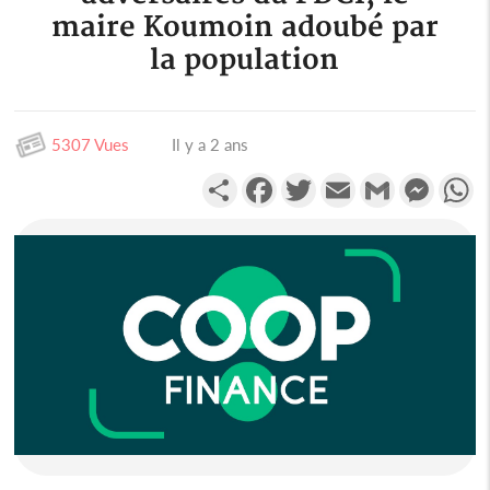
maire Koumoin adoubé par
la population
5307 Vues
Il y a 2 ans
Partager
Facebook
Twitter
Email
Gmail
Messen
W