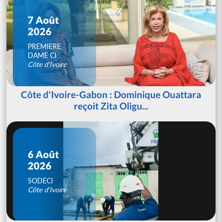
7 Août
2026
PREMIERE
DAME CI
Côte d'Ivoire
Côte d'Ivoire-Gabon : Dominique Ouattara
reçoit Zita Oligu...
6 Août
2026
SODECI
Côte d'Ivoire