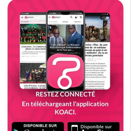
RESTEZ CONNECTÉ
En téléchargeant l'application
KOACI.