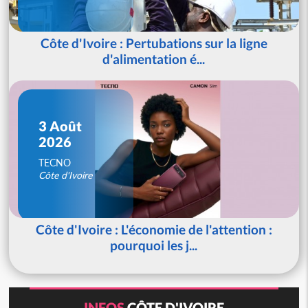
Côte d'Ivoire : Pertubations sur la ligne
d'alimentation é...
3 Août
2026
TECNO
Côte d'Ivoire
Côte d'Ivoire : L'économie de l'attention :
pourquoi les j...
INFOS
CÔTE D'IVOIRE