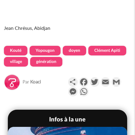
Jean Chrésus, Abidjan
Kouté
Yopougon
doyen
Clément Apiti
village
génération
Partager
Facebook
Twitter
Email
Gmail
Par
Koaci
Messenger
WhatsApp
Infos à la une