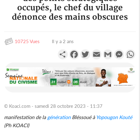
occupés, le chef du village
dénonce des mains obscures
10725 Vues
Il y a 2 ans
Partager
Facebook
Twitter
Email
Gmail
Messen
W
© Koaci.com - samedi 28 octobre 2023 - 11:37
manifestation de la
génération
Bléssoué à
Yopougon
Kouté
(Ph KOACI)