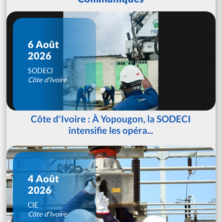
6 Août
2026
SODECI
Côte d'Ivoire
Côte d'Ivoire : À Yopougon, la SODECI
intensifie les opéra...
4 Août
2026
CIE
Côte d'Ivoire