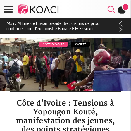
0
Nigeria : Le Togo et le Cameroun principaux acheteurs des
produits de la raffinerie Dangote en juillet
CÔTE D'IVOIRE
SOCIÉTÉ
Côte d'Ivoire : Tensions à
Yopougon Kouté,
manifestation des jeunes,
des points stratégiques