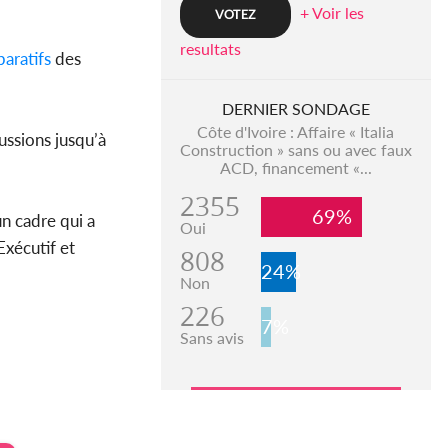
+ Voir les
resultats
aratifs
des
DERNIER SONDAGE
Côte d'Ivoire : Affaire « Italia
ussions jusqu’à
Construction » sans ou avec faux
ACD, financement «...
2355
69%
n cadre qui a
Oui
Exécutif et
808
24%
Non
226
7%
Sans avis