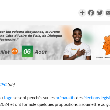
Partager
Faceboo
Twi
Côte d'Ivo
2026, 
battant de
Côte d'Ivo
CPC
(ph)
socié
gouverneme
au
Togo
se sont penchés sur les
préparatifs
des
élections législ
 2024 et ont formulé quelques propositions à soumettre au 