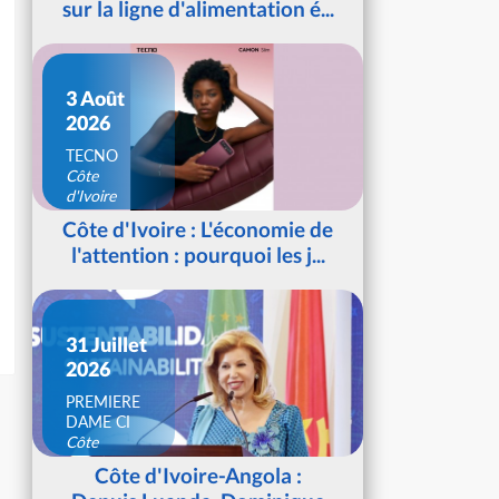
sur la ligne d'alimentation é...
3 Août
2026
TECNO
Côte
d'Ivoire
Côte d'Ivoire : L'économie de
l'attention : pourquoi les j...
31 Juillet
2026
PREMIERE
DAME CI
Côte
d'Ivoire
Côte d'Ivoire-Angola :