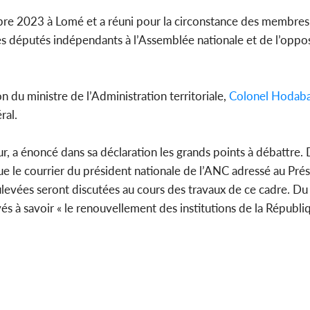
re 2023 à Lomé et a réuni pour la circonstance des membres 
Côte d'
s députés indépendants à l’Assemblée nationale et de l’oppos
sanitaire
modernise
on du ministre de l’Administration territoriale,
Colonel Hodaba
ral.
r, a énoncé dans sa déclaration les grands points à débattre. D
que le courrier du président nationale de l’ANC adressé au Prés
ulevées seront discutées au cours des travaux de ce cadre. D
vés à savoir « le renouvellement des institutions de la Républiq