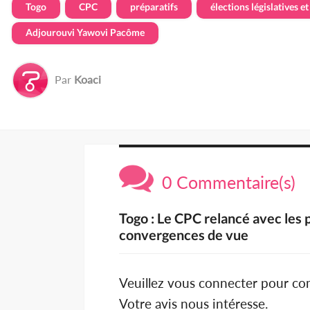
Togo
CPC
préparatifs
élections législatives e
Adjourouvi Yawovi Pacôme
Par
Koaci
0 Commentaire(s)
Togo : Le CPC relancé avec les 
convergences de vue
Veuillez vous connecter pour c
Votre avis nous intéresse.