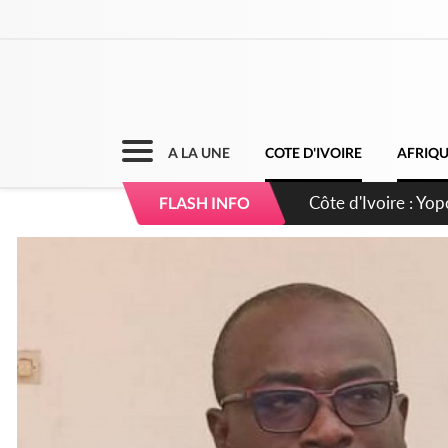
A LA UNE
COTE D'IVOIRE
AFRIQ
Côte d'Ivoire : CHU
FLASH INFO
direction sur les 