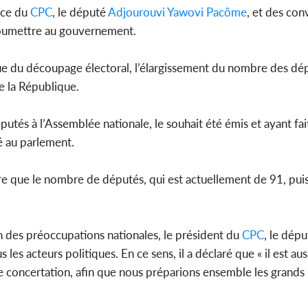
ice du
CPC
, le député
Adjourouvi Yawovi Pacôme
, et des co
 soumettre au gouvernement.
ue du découpage électoral, l’élargissement du nombre des dé
e la République.
tés à l’Assemblée nationale, le souhait été émis et ayant fait
é au parlement.
ire que le nombre de députés, qui est actuellement de 91, pui
 des préoccupations nationales, le président du
CPC
, le dép
 les acteurs politiques. En ce sens, il a déclaré que « il est au
 de concertation, afin que nous préparions ensemble les grand