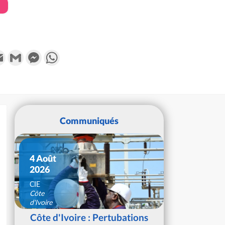
k
tter
Email
Gmail
Messenger
WhatsApp
Communiqués
4 Août
2026
CIE
Côte
d'Ivoire
Côte d'Ivoire : Pertubations