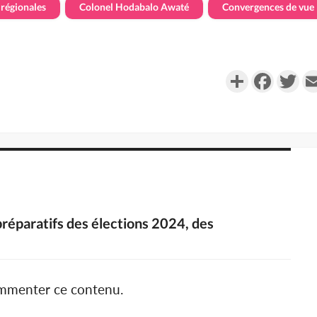
t régionales
Colonel Hodabalo Awaté
Convergences de vue
Partager
Faceboo
Twi
préparatifs des élections 2024, des
ommenter ce contenu.