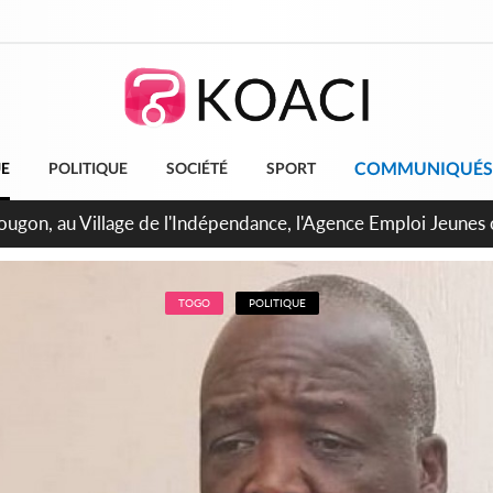
COMMUNIQUÉS
UE
POLITIQUE
SOCIÉTÉ
SPORT
 de Treichville, après la fronde, les agents contractuels obti
arriérés du SMIG 2023
TOGO
POLITIQUE