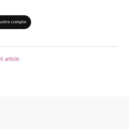
votre compte
 article