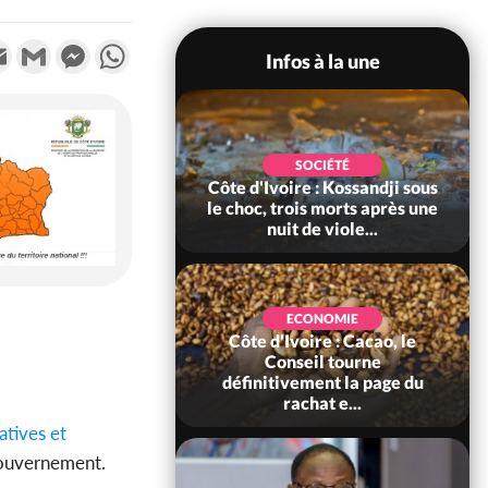
k
tter
Email
Gmail
Messenger
WhatsApp
Infos à la une
POLITIQUE
SOCIÉTÉ
ire : Indépendance
Côte d'Ivoire : Kossandji sous
Yopougon coeur
le choc, trois morts après une
 la célébration...
nuit de viole...
ECONOMIE
Côte d'Ivoire : Cacao, le
SOCIÉTÉ
ire : Réforme de la
Conseil tourne
té civile, le
définitivement la page du
nt valide six dé...
rachat e...
atives et
gouvernement.