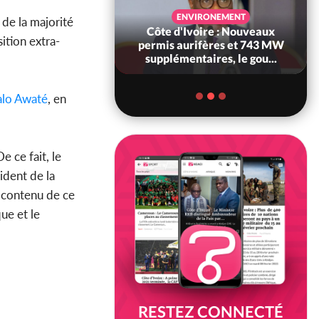
SANTÉ
ENVIRONEMENT
de la majorité
Ivoire : Réforme
Côte d'Ivoire : Nouveaux
ition extra-
, le gouvernement
permis aurifères et 743 MW
 ses structures...
supplémentaires, le gou...
lo Awaté
, en
e ce fait, le
ident de la
u contenu de ce
ue et le
RESTEZ CONNECTÉ