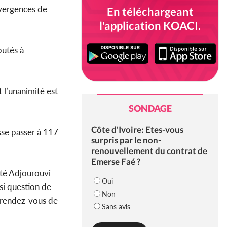
nvergences de
En téléchargeant
l'application KOACI.
putés à
 l’unanimité est
SONDAGE
Côte d'Ivoire: Etes-vous
sse passer à 117
surpris par le non-
renouvellement du contrat de
Emerse Faé ?
uté Adjourouvi
Oui
ssi question de
Non
s rendez-vous de
Sans avis