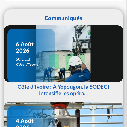
Communiqués
6 Août
2026
SODECI
Côte d'Ivoire
Côte d'Ivoire : À Yopougon, la SODECI
intensifie les opéra...
4 Août