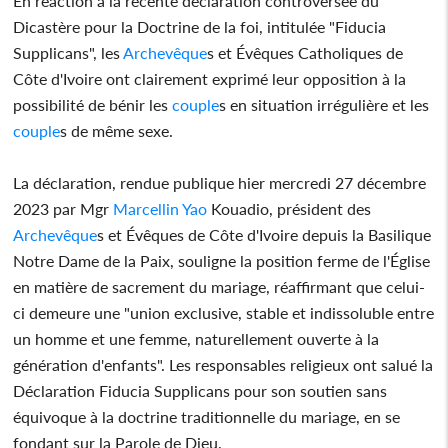
En réaction à la récente déclaration controversée du
Dicastère pour la Doctrine de la foi, intitulée "Fiducia
Supplicans", les
Archevêque
s et Évêques Catholiques de
Côte d'Ivoire ont clairement exprimé leur opposition à la
possibilité de bénir les
couple
s en situation irrégulière et les
couple
s de même sexe.
La déclaration, rendue publique hier mercredi 27 décembre
2023 par Mgr
Marcellin Yao
Kouadio, président des
Archevêque
s et Évêques de Côte d'Ivoire depuis la Basilique
Notre Dame de la Paix, souligne la position ferme de l'Église
en matière de sacrement du mariage, réaffirmant que celui-
ci demeure une "union exclusive, stable et indissoluble entre
un homme et une femme, naturellement ouverte à la
génération d'enfants". Les responsables religieux ont salué la
Déclaration Fiducia Supplicans pour son soutien sans
équivoque à la doctrine traditionnelle du mariage, en se
fondant sur la Parole de Dieu.