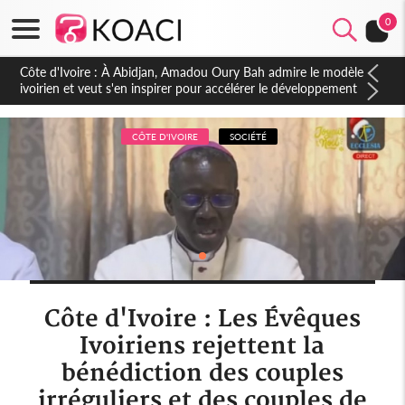
0
Côte d'Ivoire : À Abidjan, Amadou Oury Bah admire le modèle
ivoirien et veut s'en inspirer pour accélérer le développement
de la Guinée
CÔTE D'IVOIRE
SOCIÉTÉ
Côte d'Ivoire : Les Évêques
Ivoiriens rejettent la
bénédiction des couples
irréguliers et des couples de