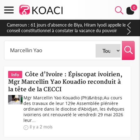
0
Cameroun : 61 jours d'absence de Biya, Hiram Iyodi appelle le
conseil constitutionnel à constater la vacance du pouvoir
Côte d'Ivoire : Épiscopat ivoirien,
Info
Mgr Marcellin Yao Kouadio reconduit à
la tête de la CECCI
Mgr Marcellin Yao Kouadio (Ph)&nbsp;Au cours
des travaux de leur 129e Assemblée plénière
ordinaire dans le diocèse d'Abidjan, les évêques
ivoiriens ont renouvelé le vendredi 29 mai 2026
leur...
il y a 2 mois