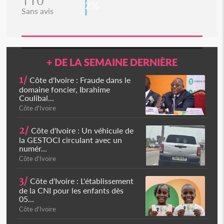
110
2%
Sans avis
+ DE LA SEMAINE DERNIÈRE
1/
Côte d'Ivoire : Fraude dans le
domaine foncier, Ibrahime
Coulibal...
Côte d'Ivoire
2/
Côte d'Ivoire : Un véhicule de
la GESTOCI circulant avec un
numér...
Côte d'Ivoire
3/
Côte d'Ivoire : L'établissement
de la CNI pour les enfants dès
05...
Côte d'Ivoire