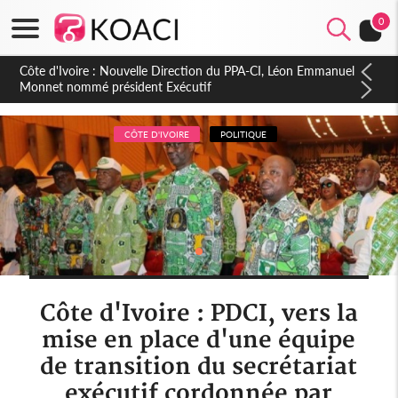
0
Côte d'Ivoire : Célébration des 66 ans d'Indépendance, un
Appel à l'Unité et au Développement dans le Gbôklè
CÔTE D'IVOIRE
POLITIQUE
Côte d'Ivoire : PDCI, vers la
mise en place d'une équipe
de transition du secrétariat
exécutif cordonnée par