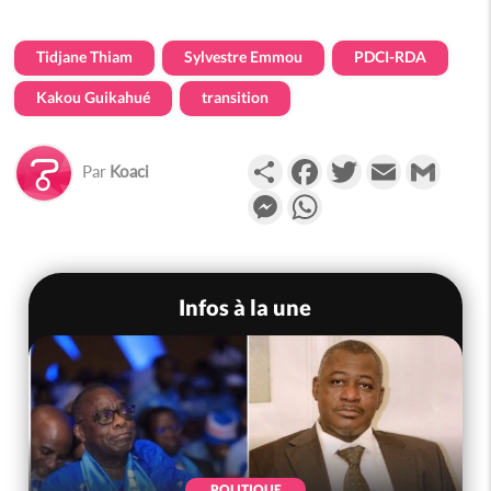
Tidjane Thiam
Sylvestre Emmou
PDCI-RDA
Kakou Guikahué
transition
Partager
Facebook
Twitter
Email
Gmail
Par
Koaci
Messenger
WhatsApp
Infos à la une
POLITIQUE