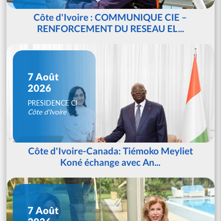
Côte d'Ivoire : COMMUNIQUE CIE –
RENFORCEMENT DU RESEAU EL...
7 Août
2026
PRESIDENCE CI
Côte d'Ivoire
Côte d'Ivoire-Canada: Tiémoko Meyliet
Koné échange avec An...
7 Août