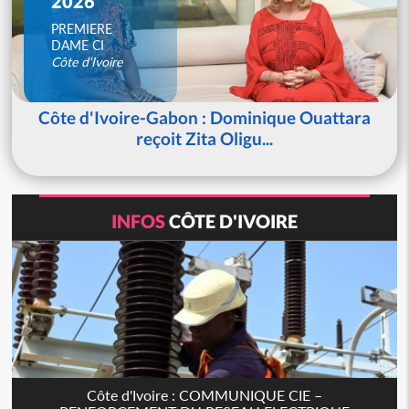
2026
PREMIERE
DAME CI
Côte d'Ivoire
Côte d'Ivoire-Gabon : Dominique Ouattara
reçoit Zita Oligu...
INFOS
CÔTE D'IVOIRE
Côte d'Ivoire : COMMUNIQUE CIE –