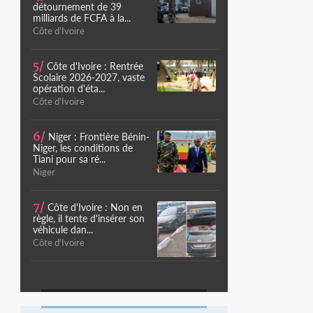
détournement de 39
milliards de FCFA à la...
Côte d'Ivoire
5/
Côte d'Ivoire : Rentrée
Scolaire 2026-2027, vaste
opération d'éta...
Côte d'Ivoire
6/
Niger : Frontière Bénin-
Niger, les conditions de
Tiani pour sa ré...
Niger
7/
Côte d'Ivoire : Non en
règle, il tente d'insérer son
véhicule dan...
Côte d'Ivoire