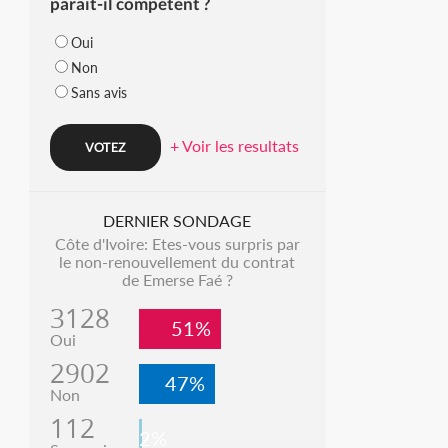
parait-il compétent ?
Oui
Non
Sans avis
+ Voir les resultats
DERNIER SONDAGE
Côte d'Ivoire: Etes-vous surpris par
le non-renouvellement du contrat
de Emerse Faé ?
3128
51%
Oui
2902
47%
Non
112
2%