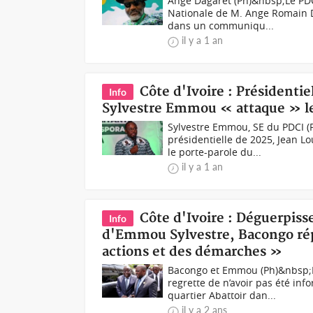
Ange Dagaret (Ph)&nbsp;Le PDCI
Nationale de M. Ange Romain D
dans un communiqu...
il y a 1 an
Côte d'Ivoire : Présidentie
Info
Sylvestre Emmou « attaque » le
Sylvestre Emmou, SE du PDCI (
présidentielle de 2025, Jean L
le porte-parole du...
il y a 1 an
Côte d'Ivoire : Déguerpisse
Info
d'Emmou Sylvestre, Bacongo répl
actions et des démarches »
Bacongo et Emmou (Ph)&nbsp;L
regrette de n’avoir pas été in
quartier Abattoir dan...
il y a 2 ans