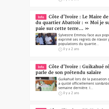
Côte d'Ivoire : Le Maire 
Info
du quartier Abattoir : « Moi je 
paie sur cette terre… »
Sylvestre Emmou face aux popu
exprimé ses regrets de n’avoir
populations du quartie...
il y a 2 ans
Côte d'Ivoire : Guikahué ré
Info
parle de son prétendu salaire
Guikahué lors de la passatio
a quitté officiellement son&nb
semaine dernière. I...
il y a 2 ans