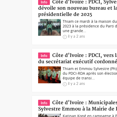
Côte d'Ivoire : PDCI, Sy
Info
dévoile son nouveau bureau et l
présidentielle de 2025
Thiam ce mardi à la maison du
2023 à la présidence du Parti d
une grande...
il y a 2 ans
Côte d'Ivoire : PDCI, vers 
Info
du secrétariat exécutif cordon
Thiam et Emmou Sylvestre (Ph)
du PDCI-RDA après son élection
équipe de transi...
il y a 2 ans
Côte d'Ivoire : Municipale
Info
Sylvestre Emmou à la Mairie de 
Katinan Koné en campagne à P