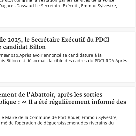
-RDA confirme l’arrestation par les services de la Police
agaret-Dassaud.Le Secrétaire Exécutif, Emmou Sylvestre,
lle 2025, le Secrétaire Exécutif du PDCI
 candidat Billon
Ph)&nbsp;Après avoir annoncé sa candidature à la
ouis Billon est désormais la cible des cadres du PDCI-RDA.Après
ment de l'Abattoir, après les sorties
ique : « Il a été régulièrement informé des
e Maire de la Commune de Port-Bouët, Emmou Sylvestre,
formé de l’opération de déguerpissement des riverains du