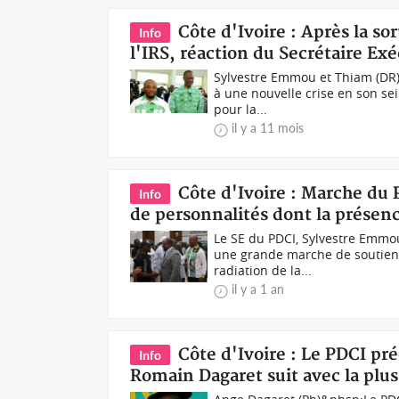
Côte d'Ivoire : Après la so
Info
l'IRS, réaction du Secrétaire Exé
Sylvestre Emmou et Thiam (DR)
à une nouvelle crise en son se
pour la...
il y a 11 mois
Côte d'Ivoire : Marche du 
Info
de personnalités dont la présen
Le SE du PDCI, Sylvestre Emmou
une grande marche de soutien 
radiation de la...
il y a 1 an
Côte d'Ivoire : Le PDCI pr
Info
Romain Dagaret suit avec la plus