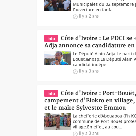
Municipales du 02 septembre pr
l’ouverture en fanfa...
il y a 2 ans
Côte d'Ivoire : Le PDCI se
Info
Adja annonce sa candidature e
Le Député Alain Adja Le parti 
Bouët.&nbsp;Le Député Alain A
candidat indépe...
il y a 3 ans
Côte d'Ivoire : Port-Bouët,
Info
campement d'Elokro en village, 
et le maire Sylvestre Emmou
La chefferie d'Abouabou (Ph KO
commune de Port-Bouët protest
village.En effet, au cou...
il y a 3 ans