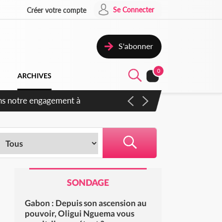
Se Connecter
Créer votre compte
S'abonner
0
ARCHIVES
s des amendements, un exclu
SONDAGE
Gabon : Depuis son ascension au
pouvoir, Oligui Nguema vous