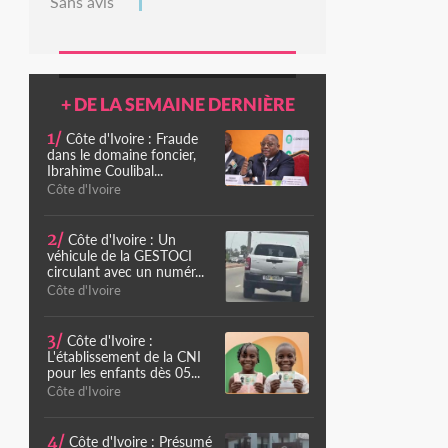
Sans avis
+ DE LA SEMAINE DERNIÈRE
1/
Côte d'Ivoire : Fraude
dans le domaine foncier,
Ibrahime Coulibal...
Côte d'Ivoire
2/
Côte d'Ivoire : Un
véhicule de la GESTOCI
circulant avec un numér...
Côte d'Ivoire
3/
Côte d'Ivoire :
L'établissement de la CNI
pour les enfants dès 05...
Côte d'Ivoire
4/
Côte d'Ivoire : Présumé