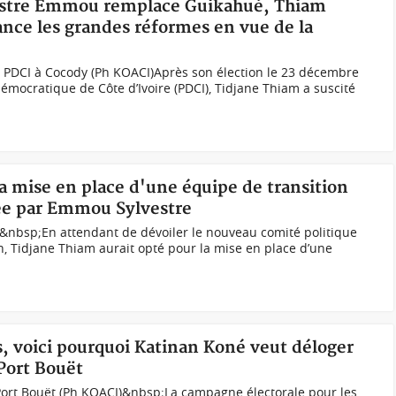
lvestre Emmou remplace Guikahué, Thiam
ance les grandes réformes en vue de la
 PDCI à Cocody (Ph KOACI)Après son élection le 23 décembre
émocratique de Côte d’Ivoire (PDCI), Tidjane Thiam a suscité
la mise en place d'une équipe de transition
née par Emmou Sylvestre
&nbsp;En attendant de dévoiler le nouveau comité politique
, Tidjane Thiam aurait opté pour la mise en place d’une
s, voici pourquoi Katinan Koné veut déloger
Port Bouët
ort Bouët (Ph KOACI)&nbsp;La campagne électorale pour les