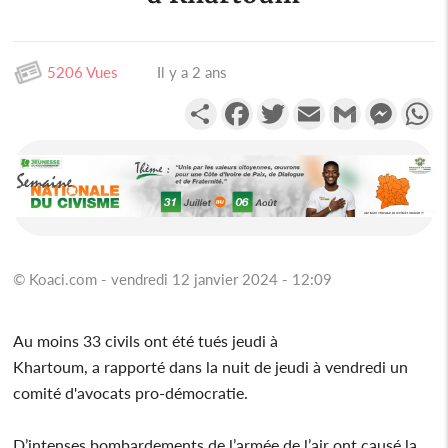
5206 Vues
Il y a 2 ans
Partager
Facebook
Twitter
Email
Gmail
Messen
W
© Koaci.com - vendredi 12 janvier 2024 - 12:09
Au moins 33 civils ont été tués jeudi à
Khartoum, a rapporté dans la nuit de jeudi à vendredi un
comité d'avocats pro-démocratie.
D’intenses bombardements de l’armée de l’air ont causé la