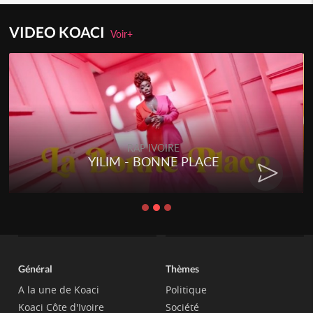
VIDEO KOACI
Voir+
RAP IVOIRE
YILIM - BONNE PLACE
Général
Thèmes
A la une de Koaci
Politique
Koaci Côte d'Ivoire
Société