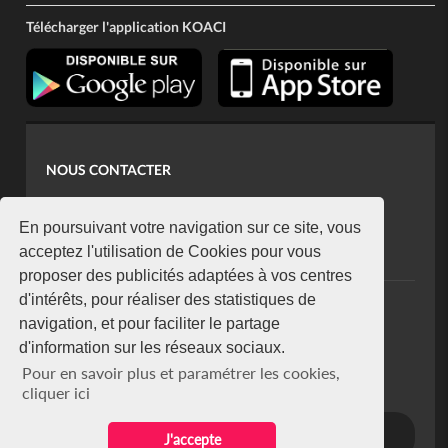
Télécharger l'application KOACI
NOUS CONTACTER
contact@koaci.com
koaci@yahoo.fr
En poursuivant votre navigation sur ce site, vous
+225 07 08 85 52 93
acceptez l'utilisation de Cookies pour vous
proposer des publicités adaptées à vos centres
d'intérêts, pour réaliser des statistiques de
NEWSLETTER
navigation, et pour faciliter le partage
Restez connecté via notre newsletter
d'information sur les réseaux sociaux.
S'abonner
Pour en savoir plus et paramétrer les cookies,
Se désabonner
cliquer ici
J'accepte