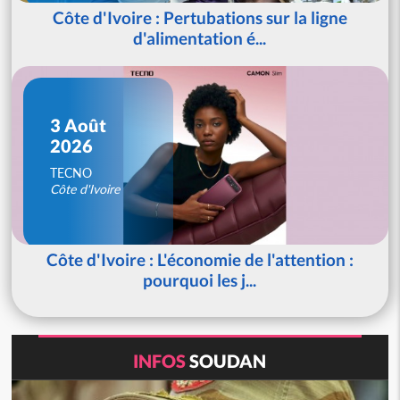
Côte d'Ivoire : Pertubations sur la ligne
d'alimentation é...
3 Août
2026
TECNO
Côte d'Ivoire
Côte d'Ivoire : L'économie de l'attention :
pourquoi les j...
INFOS
SOUDAN