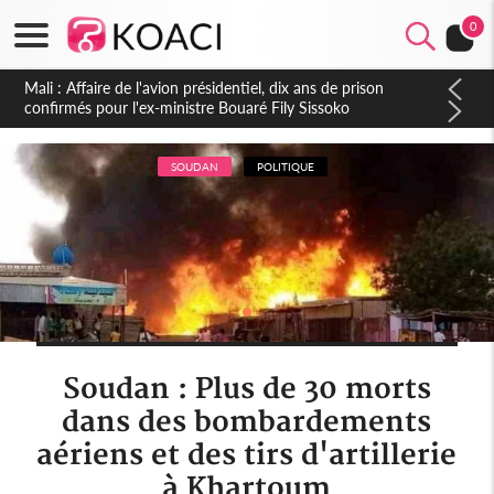
0
Nigeria : Le Togo et le Cameroun principaux acheteurs des
produits de la raffinerie Dangote en juillet
SOUDAN
POLITIQUE
Soudan : Plus de 30 morts
dans des bombardements
aériens et des tirs d'artillerie
à Khartoum