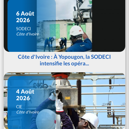
6 Août
2026
SODECI
Côte d'Ivoire
Côte d'Ivoire : À Yopougon, la SODECI
intensifie les opéra...
4 Août
2026
CIE
Côte d'Ivoire