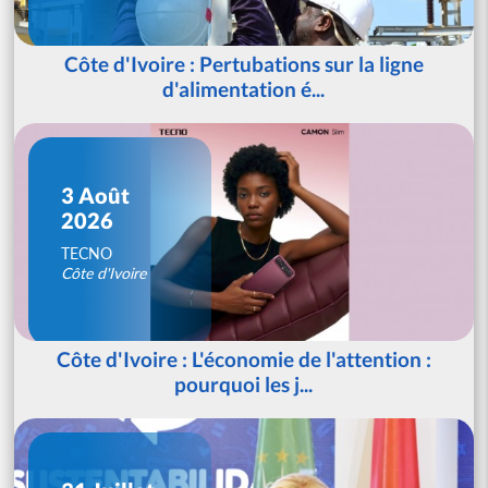
Côte d'Ivoire : Pertubations sur la ligne
d'alimentation é...
3 Août
2026
TECNO
Côte d'Ivoire
Côte d'Ivoire : L'économie de l'attention :
pourquoi les j...