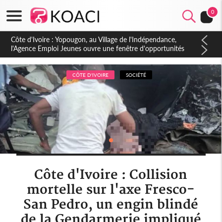
0
Côte d'Ivoire : CHU de Treichville, après la fronde, les agents
contractuels obtiennent un accord avec la direction sur les
arriérés du SMIG 2023
CÔTE D'IVOIRE
SOCIÉTÉ
Côte d'Ivoire : Collision
mortelle sur l'axe Fresco-
San Pedro, un engin blindé
de la Gendarmerie impliqué