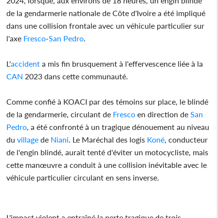
2024, lorsque, aux environs de 18 heures, un engin blindé
de la gendarmerie nationale de Côte d'Ivoire a été impliqué
dans une collision frontale avec un véhicule particulier sur
l'axe
Fresco
-
San Pedro
.
L'
accident
a mis fin brusquement à l'effervescence liée à la
CAN
2023 dans cette communauté.
Comme confié à KOACI par des témoins sur place, le blindé
de la gendarmerie, circulant de
Fresco
en direction de
San
Pedro
, a été confronté à un tragique dénouement au niveau
du
village
de
Niani
. Le Maréchal des logis
Koné
, conducteur
de l'engin blindé, aurait tenté d'éviter un motocycliste, mais
cette manœuvre a conduit à une collision inévitable avec le
véhicule particulier circulant en sens inverse.
L'impact violent a entraîné la perte tragique de trois