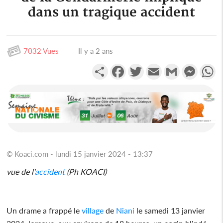
dans un tragique accident
7032 Vues
Il y a 2 ans
Partager
Facebook
Twitter
Email
Gmail
Messen
W
© Koaci.com - lundi 15 janvier 2024 - 13:37
vue de l'
accident
(Ph KOACI)
Un drame a frappé le
village
de
Niani
le samedi 13 janvier