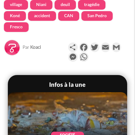
village
Niani
deuil
tragédie
Koné
accident
CAN
San Pedro
Fresco
Partager
Facebook
Twitter
Email
Gmail
Par
Koaci
Messenger
WhatsApp
Infos à la une
SOCIÉTÉ