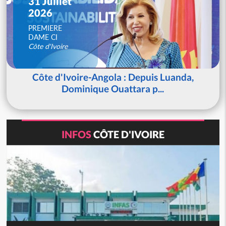
31 Juillet
2026
PREMIERE
DAME CI
Côte d'Ivoire
Côte d'Ivoire-Angola : Depuis Luanda,
Dominique Ouattara p...
INFOS
CÔTE D'IVOIRE