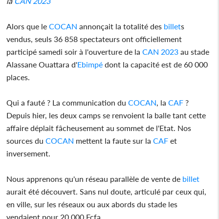
la
CAN 2023
Alors que le
COCAN
annonçait la totalité des
billet
s
vendus, seuls 36 858 spectateurs ont officiellement
participé samedi soir à l'ouverture de la
CAN 2023
au stade
Alassane Ouattara d'
Ebimpé
dont la capacité est de 60 000
places.
Qui a fauté ? La communication du
COCAN
, la
CAF
?
Depuis hier, les deux camps se renvoient la balle tant cette
affaire déplait fâcheusement au sommet de l'Etat. Nos
sources du
COCAN
mettent la faute sur la
CAF
et
inversement.
Nous apprenons qu'un réseau parallèle de vente de
billet
aurait été découvert. Sans nul doute, articulé par ceux qui,
en ville, sur les réseaux ou aux abords du stade les
vendaient pour 20 000 Fcfa.