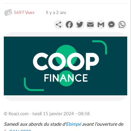
5697 Vues
Il y a 2 ans
Partager
Facebook
Twitter
Email
Gmail
Messen
W
© Koaci.com - lundi 15 janvier 2024 - 08:58
Samedi aux abords du stade d'
Ebimpé
avant l'ouverture de