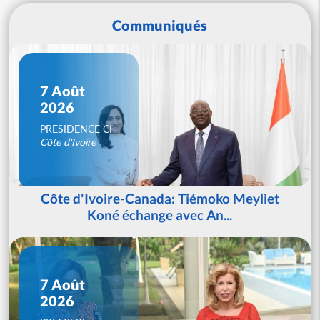
Communiqués
7 Août
2026
PRESIDENCE CI
Côte d'Ivoire
Côte d'Ivoire-Canada: Tiémoko Meyliet
Koné échange avec An...
7 Août
2026