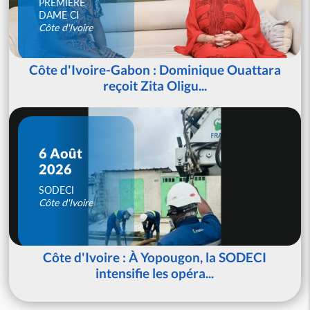
PREMIERE
DAME CI
Côte d'Ivoire
Côte d'Ivoire-Gabon : Dominique Ouattara
reçoit Zita Oligu...
6 Août
2026
SODECI
Côte d'Ivoire
Côte d'Ivoire : À Yopougon, la SODECI
intensifie les opéra...