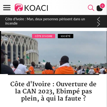
0
Côte d'Ivoire : Séileu, la célébration de la fête nationale
transformée en vaste campagne contre les produits
dépigmentants dangereux
CÔTE D'IVOIRE
SOCIÉTÉ
Côte d'Ivoire : Ouverture de
la CAN 2023, Ebimpé pas
plein, à qui la faute ?