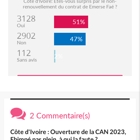
Côte d'Ivoire: Etes-vous surpris par le non-
renouvellement du contrat de Emerse Faé ?
3128
51%
Oui
2902
47%
Non
112
2%
Sans avis
2 Commentaire(s)
Côte d'Ivoire : Ouverture de la CAN 2023,
Ebimpé pas plein, à qui la faute ?