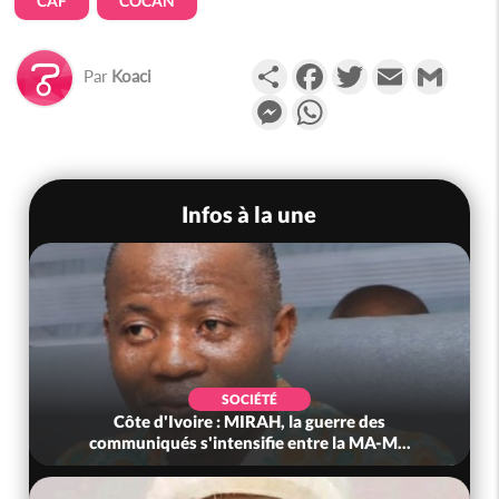
CAF
COCAN
Partager
Facebook
Twitter
Email
Gmail
Par
Koaci
Messenger
WhatsApp
Infos à la une
SOCIÉTÉ
Côte d'Ivoire : MIRAH, la guerre des
communiqués s'intensifie entre la MA-M...