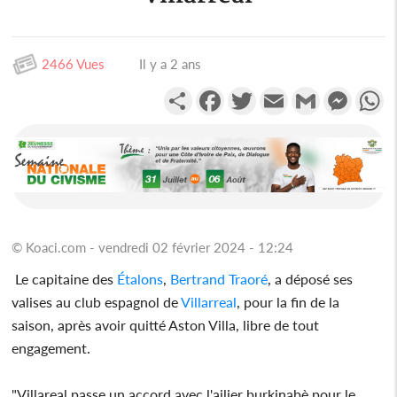
2466 Vues
Il y a 2 ans
Partager
Facebook
Twitter
Email
Gmail
Messen
W
© Koaci.com - vendredi 02 février 2024 - 12:24
Le capitaine des
Étalons
,
Bertrand Traoré
, a déposé ses
valises au club espagnol de
Villarreal
, pour la fin de la
saison, après avoir quitté Aston Villa, libre de tout
engagement.
"Villareal passe un accord avec l'ailier burkinabè pour le