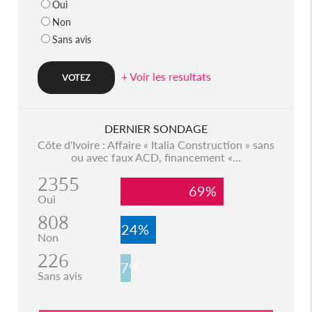
Oui
Non
Sans avis
+ Voir les resultats
DERNIER SONDAGE
Côte d'Ivoire : Affaire « Italia Construction » sans
ou avec faux ACD, financement «...
2355
69%
Oui
808
24%
Non
226
7%
Sans avis