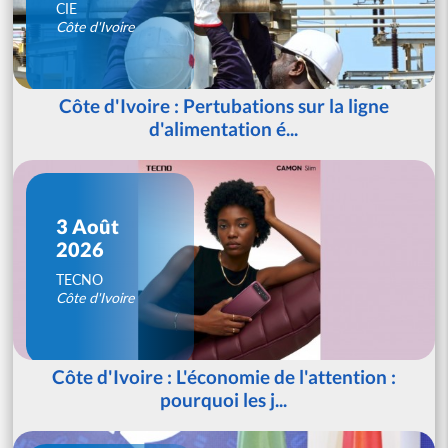
CIE
Côte d'Ivoire
Côte d'Ivoire : Pertubations sur la ligne
d'alimentation é...
3 Août
2026
TECNO
Côte d'Ivoire
Côte d'Ivoire : L'économie de l'attention :
pourquoi les j...