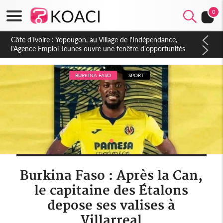
0
Côte d'Ivoire : CHU de Treichville, après la fronde, les agents
contractuels obtiennent un accord avec la direction sur les
arriérés du SMIG 2023
BURKINA FASO
SPORT
Burkina Faso : Après la Can,
le capitaine des Étalons
depose ses valises à
Villarreal