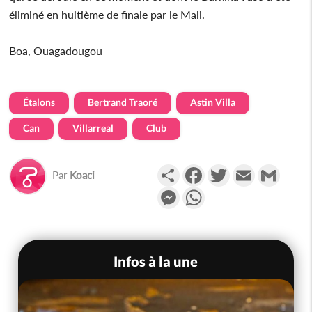
éliminé en huitième de finale par le Mali.
Boa, Ouagadougou
Étalons
Bertrand Traoré
Astin Villa
Can
Villarreal
Club
Partager
Facebook
Twitter
Email
Gmail
Par
Koaci
Messenger
WhatsApp
Infos à la une