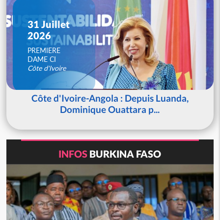
31 Juillet
2026
PREMIERE
DAME CI
Côte d'Ivoire
Côte d'Ivoire-Angola : Depuis Luanda,
Dominique Ouattara p...
INFOS
BURKINA FASO