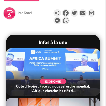
Partager
Facebook
Twitter
Email
Gmail
Par
Koaci
Messenger
WhatsApp
Infos à la une
ECONOMIE
Côte d'Ivoire : Face au nouvvel ordre mondial,
l'Afrique cherche les clés d...