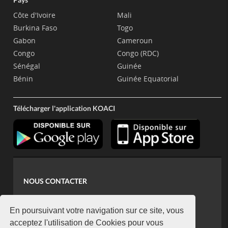
Côte d'Ivoire
Mali
Burkina Faso
Togo
Gabon
Cameroun
Congo
Congo (RDC)
Sénégal
Guinée
Bénin
Guinée Equatorial
Télécharger l'application KOACI
NOUS CONTACTER
contact@koaci.com
koaci@yahoo.fr
En poursuivant votre navigation sur ce site, vous
+225 07 08 85 52 93
acceptez l'utilisation de Cookies pour vous