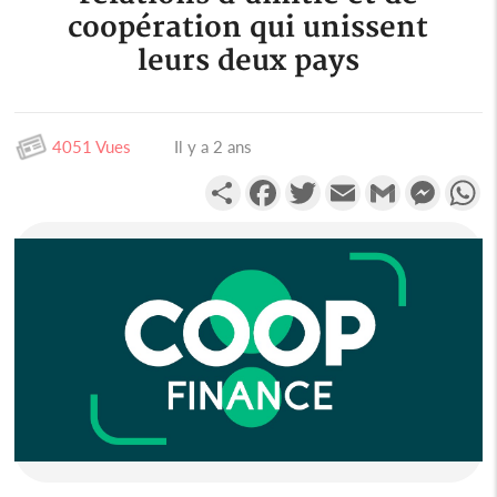
coopération qui unissent
leurs deux pays
4051 Vues
Il y a 2 ans
Partager
Facebook
Twitter
Email
Gmail
Messen
W