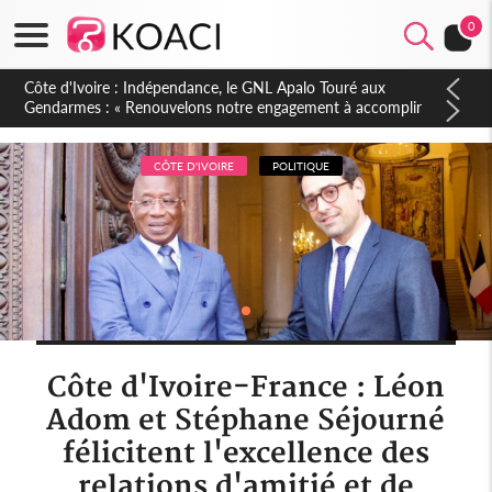
0
Sierra Leone : Un projet de réforme constitutionnelle en
gestation, points clés des amendements, un exclu d'avance
CÔTE D'IVOIRE
POLITIQUE
Côte d'Ivoire-France : Léon
Adom et Stéphane Séjourné
félicitent l'excellence des
relations d'amitié et de