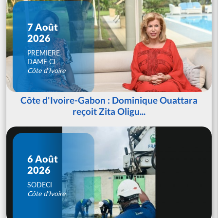
7 Août
2026
PREMIERE
DAME CI
Côte d'Ivoire
Côte d'Ivoire-Gabon : Dominique Ouattara
reçoit Zita Oligu...
6 Août
2026
SODECI
Côte d'Ivoire