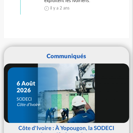
exploitent les ivoiriens.
il y a 2 ans
Communiqués
6 Août
2026
SODECI
Côte d'Ivoire
Côte d'Ivoire : À Yopougon, la SODECI