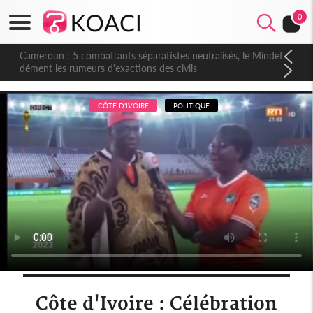
0
Cameroun : 5 combattants séparatistes neutralisés, le Mindef
dément les rumeurs d'exactions des civils
CÔTE D'IVOIRE
POLITIQUE
Côte d'Ivoire : Célébration