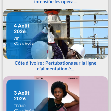
intensifie les opéra...
4 Août
2026
CIE
Côte d'Ivoire
Côte d'Ivoire : Pertubations sur la ligne
d'alimentation é...
3 Août
2026
TECNO
Côte d'Ivoire