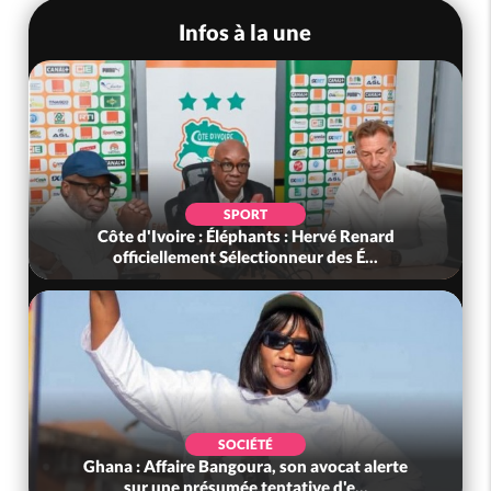
Infos à la une
SOCIÉTÉ
rvé Renard
Côte d'Ivoire : Seconde période légale 
des É...
ventes soldes du 10 au 31 août 2...
SOCIÉTÉ
vocat alerte
Nigeria : Le Togo et le Cameroun princi
 d'e...
acheteurs des produits de la r...