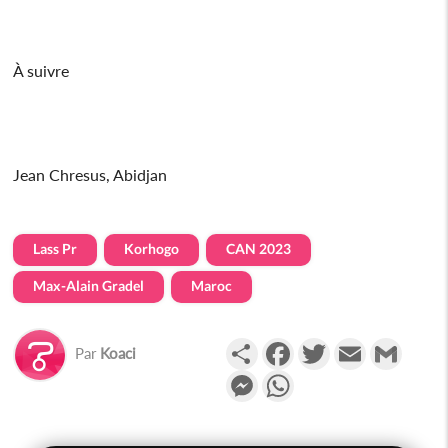
À suivre
Jean Chresus, Abidjan
Lass Pr
Korhogo
CAN 2023
Max-Alain Gradel
Maroc
Partager
Facebook
Twitter
Email
Gmail
Par
Koaci
Messenger
WhatsApp