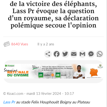
de la victoire des éléphants,
Lass Pr évoque la question
d'un royaume, sa déclaration
polémique secoue l'opinion
8640 Vues
Il y a 2 ans
Partager
Facebook
Twitter
Email
Gmail
Messen
W
© Koaci.com - mardi 13 février 2024 - 10:17
Lass Pr
au stade Felix Houphouët Boigny au Plateau