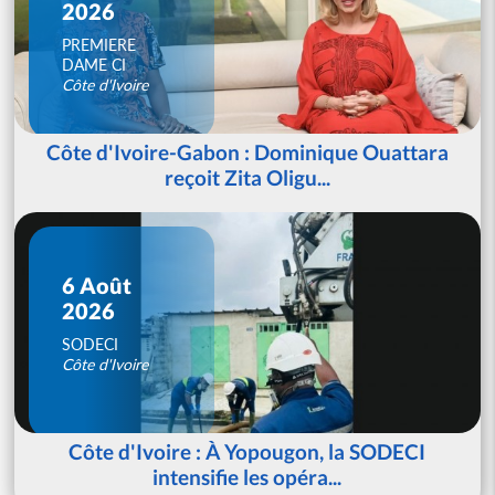
2026
PREMIERE
DAME CI
Côte d'Ivoire
Côte d'Ivoire-Gabon : Dominique Ouattara
reçoit Zita Oligu...
6 Août
2026
SODECI
Côte d'Ivoire
Côte d'Ivoire : À Yopougon, la SODECI
intensifie les opéra...