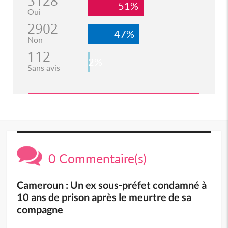
3128
51%
Oui
2902
47%
Non
112
2%
Sans avis
0 Commentaire(s)
Cameroun : Un ex sous-préfet condamné à
10 ans de prison après le meurtre de sa
compagne