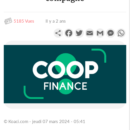
5185 Vues
Il y a 2 ans
Partager
Facebook
Twitter
Email
Gmail
Messen
W
© Koaci.com - jeudi 07 mars 2024 - 05:41