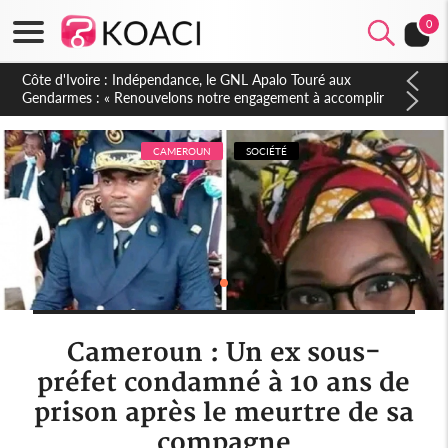
0
Sierra Leone : Un projet de réforme constitutionnelle en
gestation, points clés des amendements, un exclu d'avance
CAMEROUN
SOCIÉTÉ
Cameroun : Un ex sous-
préfet condamné à 10 ans de
prison après le meurtre de sa
compagne