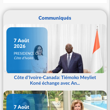
Communiqués
7 Août
2026
PRESIDENCE CI
Côte d'Ivoire
Côte d'Ivoire-Canada: Tiémoko Meyliet
Koné échange avec An...
7 Août