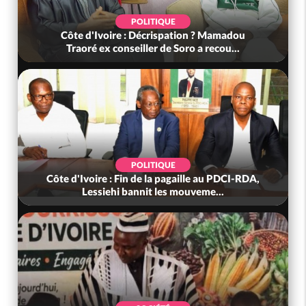
POLITIQUE
Côte d'Ivoire : Décrispation ? Mamadou
Côte
Traoré ex conseiller de Soro a recou...
POLITIQUE
Côte d'Ivoire : Fin de la pagaille au PDCI-RDA,
Côt
Lessiehi bannit les mouveme...