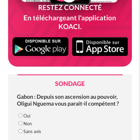
RESTEZ CONNECTÉ
En téléchargeant l'application
KOACI.
SONDAGE
Gabon : Depuis son ascension au pouvoir,
Oligui Nguema vous parait-il compétent ?
Oui
Non
Sans avis