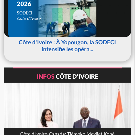
2026
SODECI
Côte d'Ivoire
Côte d'Ivoire : À Yopougon, la SODECI
intensifie les opéra...
INFOS
CÔTE D'IVOIRE
Côte d'Ivoire-Canada: Tiémoko Meyliet Koné