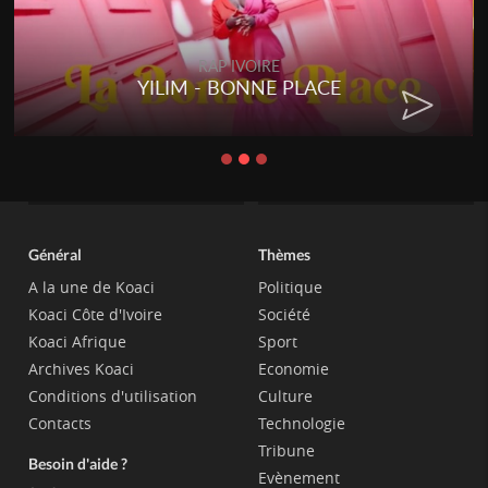
RAP IVOIRE
RAP 
- BONNE PLACE
RENARD BARA
C
Général
Thèmes
A la une de Koaci
Politique
Koaci Côte d'Ivoire
Société
Koaci Afrique
Sport
Archives Koaci
Economie
Conditions d'utilisation
Culture
Contacts
Technologie
Tribune
Besoin d'aide ?
Evènement