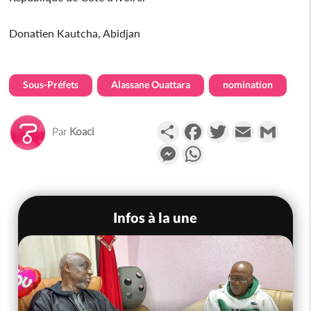
Donatien Kautcha, Abidjan
Sous-Préfets
Alassane Ouattara
nomination
Partager
Facebook
Twitter
Email
Gmail
Par
Koaci
Messenger
WhatsApp
Infos à la une