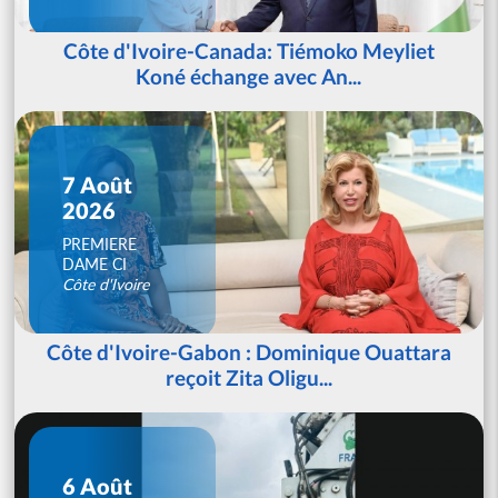
Côte d'Ivoire-Canada: Tiémoko Meyliet
Koné échange avec An...
7 Août
2026
PREMIERE
DAME CI
Côte d'Ivoire
Côte d'Ivoire-Gabon : Dominique Ouattara
reçoit Zita Oligu...
6 Août