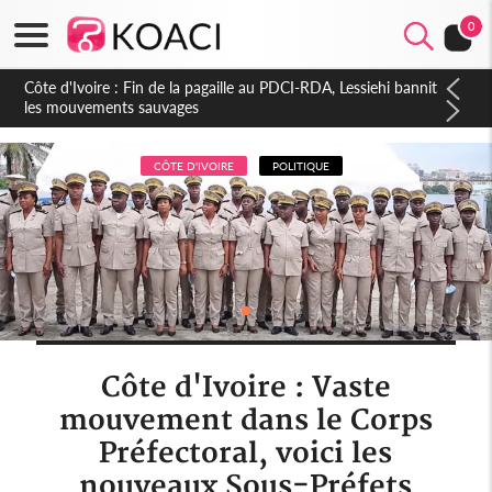
0
Côte d'Ivoire : Ouattara promet des sanctions contre les
déguerpissements illégaux
CÔTE D'IVOIRE
POLITIQUE
Côte d'Ivoire : Vaste
mouvement dans le Corps
Préfectoral, voici les
nouveaux Sous-Préfets