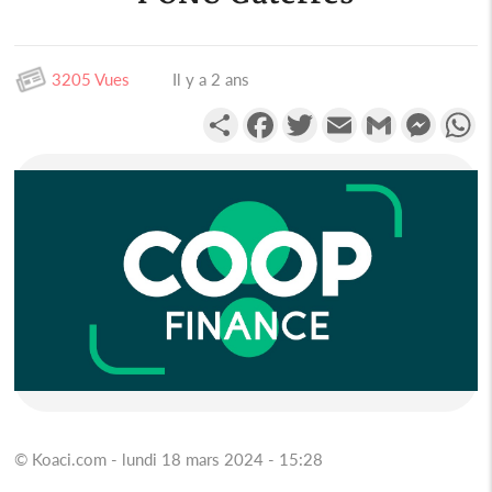
3205 Vues
Il y a 2 ans
Partager
Facebook
Twitter
Email
Gmail
Messen
W
© Koaci.com - lundi 18 mars 2024 - 15:28