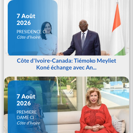
7 Août
2026
PRESIDENCE CI
Côte d'Ivoire
Côte d'Ivoire-Canada: Tiémoko Meyliet
Koné échange avec An...
7 Août
2026
PREMIERE
DAME CI
Côte d'Ivoire