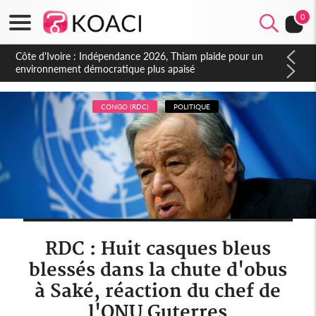
0
Côte d'Ivoire : Concours INFAS 2026, les convocations
seront disponibles à compter du samedi
CONGO (RDC)
POLITIQUE
RDC : Huit casques bleus
blessés dans la chute d'obus
à Saké, réaction du chef de
l'ONU Guterres