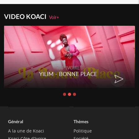
VIDEO KOACI
Voir+
RAP IVOIRE
YILIM - BONNE PLACE
Général
Thèmes
A la une de Koaci
Politique
Koaci Côte d'Ivoire
Société