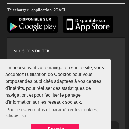
Télécharger l'application KOACI
NOUS CONTACTER
contact@koaci.com
koaci@yahoo.fr
En poursuivant votre navigation sur ce site, vous
+225 07 08 85 52 93
acceptez l'utilisation de Cookies pour vous
proposer des publicités adaptées à vos centres
d'intérêts, pour réaliser des statistiques de
NEWSLETTER
navigation, et pour faciliter le partage
Restez connecté via notre newsletter
d'information sur les réseaux sociaux.
S'abonner
Pour en savoir plus et paramétrer les cookies,
Se désabonner
cliquer ici
J'accepte