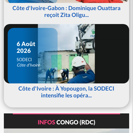
Côte d'Ivoire-Gabon : Dominique Ouattara
reçoit Zita Oligu...
6 Août
2026
SODECI
Côte d'Ivoire
Côte d'Ivoire : À Yopougon, la SODECI
intensifie les opéra...
INFOS
CONGO (RDC)