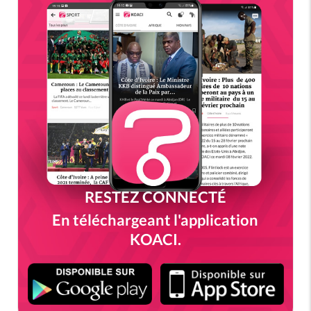
RESTEZ CONNECTÉ
En téléchargeant l'application
KOACI.