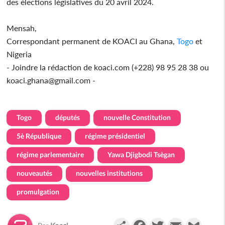
des élections législatives du 20 avril 2024.
Mensah,
Correspondant permanent de KOACI au Ghana,
Togo
et
Nigeria
- Joindre la rédaction de koaci.com (+228) 98 95 28 38 ou
koaci.ghana@gmail.com -
Togo
députés
nouvelle Constitution
5è République
régime présidentiel
régime parlementaire
Yawa Djigbodi Tsègan
nouveautés
nouvelles institutions
promulgation
Partager
Facebook
Twitter
Email
Gmail