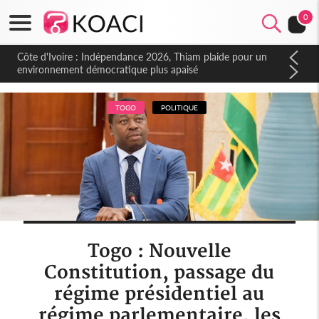
0
Côte d'Ivoire : Indépendance 2026, Thiam plaide pour un
environnement démocratique plus apaisé
TOGO
POLITIQUE
Togo : Nouvelle
Constitution, passage du
régime présidentiel au
régime parlementaire, les