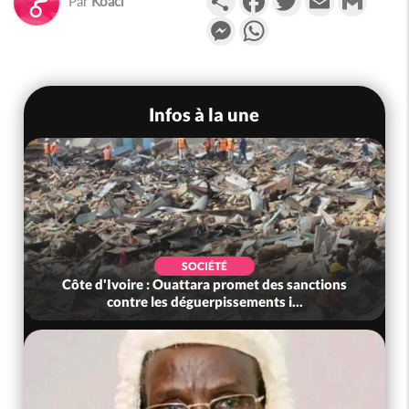
Par
Koaci
Messenger
WhatsApp
Infos à la une
SOCIÉTÉ
anctions
Côte d'Ivoire : Rentrée Scolaire 2026-2027,
.
l'inscription sans frais au Pré...