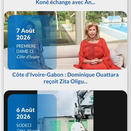
Koné échange avec An...
7 Août
2026
PREMIERE
DAME CI
Côte d'Ivoire
Côte d'Ivoire-Gabon : Dominique Ouattara
reçoit Zita Oligu...
6 Août
2026
SODECI
Côte d'Ivoire