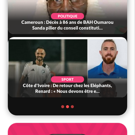
SOCIÉTÉ
Oumarou
Côte d'Ivoire : Indépendance à Grand-Béréby,
...
le Sous-Préfet exhorte les pop...
POLITIQUE
phants,
Bénin : L'ancien président Patrice Talon élu à l
.
tête du Sénat