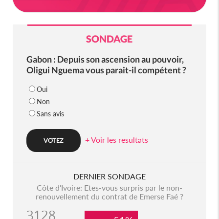
SONDAGE
Gabon : Depuis son ascension au pouvoir,
Oligui Nguema vous parait-il compétent ?
Oui
Non
Sans avis
+ Voir les resultats
DERNIER SONDAGE
Côte d'Ivoire: Etes-vous surpris par le non-
renouvellement du contrat de Emerse Faé ?
3128